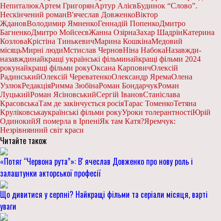
Непиталюк
Артем Григорян
Артур Алієв
Будинок “Слово”.
Нескінчений роман
В'ячеслав Довженко
Віктор
Жданов
Володимир Ямненко
Геннадій Попенко
Дмитро
Багненко
Дмитро Мойсеєв
Жанна Озірна
Захар Шадрін
Катерина
Козлова
Крістіна Тинькевич
Марина Кошкіна
Медовий
місяць
Мирні люди
Мстислав Чернов
Ніна Набока
Назавжди-
назавжди
найкращі українські фільми
найкращі фільми 2024
року
найкращі фільми року
Оксана Карпович
Олексій
Радинський
Олексій Череватенко
Олександр Ярема
Олена
Узлюк
Редакція
Римма Зюбіна
Роман Бондарчук
Роман
Луцький
Роман Ясіновський
Сергій Іванов
Станіслава
Красовська
Там де закінчується росія
Тарас Томенко
Тетяна
Круліковська
українські фільми року
Уроки толерантності
Юрій
Одинокий
Я померла в Ірпені
Як там Катя?
Яремчук:
Незрівнянний світ краси
Читайте також
«Потяг “Червона рута”»: Вʼячеслав Довженко про нову роль і
залаштунки акторської професії
Що дивитися у серпні? Найкращі фільми та серіали місяця, варті
уваги