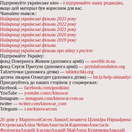
Підтримуйте українське кіно – і
підтримайте нашу редакцію
,
якщо цей матеріал був корисним для вас.
Читайте також:
Найкращі українські фільми 2023 року
Найкращі українські фільми 2022 року
Найкращі українські фільми 2021 року
Найкращі українські фільми 2020 року
Найкращі українські фільми 2019 року
Найкращі українські фільми
Найкращі українські фільми про війну з росією
Підтримайте Україну:
фонд Повернись Живим (допомога армії) —
savelife.in.ua
фонд Сергія Притули (допомога армії) —
prytulafoundation.org
Таблеточки (допомога дітям) —
tabletochki.org
дитяча лікарня Охматдит (допомога дітям) —
bit.ly/help-ohmatdyt
Приєднуйтесь до наших сторінок у соцмережах:
facebook —
facebook.com/goodkino
YouTube —
youtube.com/c/kinowar
Instagram —
instagram.com/kinowar.com.ua
twitter —
twitter.com/kinowar_com
Telegram —
t.me/kinowarcom
20 днів у Маріуполі
Євген Ламах
Єлизавета Цілик
Іра Нірша
Ірина
Островська
Аліна Чебан
Анастасія Карпенко
Анастасія
Фалілеєва
Андрій Ісаєнко
Андрій Май
Анна Бурячкова
Аркадій