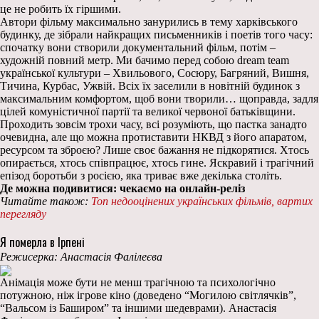
це не робить їх гіршими.
Автори фільму максимально занурились в тему харківського
будинку, де зібрали найкращих письменників і поетів того часу:
спочатку вони створили документальний фільм, потім –
художній повний метр. Ми бачимо перед собою dream team
української культури – Хвильового, Сосюру, Багряний, Вишня,
Тичина, Курбас, Ужвій. Всіх їх заселили в новітній будинок з
максимальним комфортом, щоб вони творили… щоправда, задля
цілей комуністичної партії та великої червоної батьківщини.
Проходить зовсім трохи часу, всі розуміють, що пастка занадто
очевидна, але що можна протиставити НКВД з його апаратом,
ресурсом та зброєю? Лише своє бажання не підкорятися. Хтось
опирається, хтось співпрацює, хтось гине. Яскравий і трагічний
епізод боротьби з росією, яка триває вже декілька століть.
Де можна подивитися: чекаємо на онлайн-реліз
Читайте також:
Топ недооцінених українських фільмів, вартих
перегляду
Я померла в Ірпені
Режисерка: Анастасія Фалілеєва
Анімація може бути не менш трагічною та психологічно
потужною, ніж ігрове кіно (доведено “Могилою світлячків”,
“Вальсом із Баширом” та іншими шедеврами). Анастасія