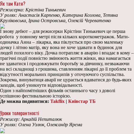
Як там Катя?
Режисерка: Крістіна Тинькевич
У ролях: Анастасія Карпенко, Катерина Козлова, Тетяна
Круліковська, Ірина Островська, Олексій Череватенко
І знову дебют – для режисерки Крістіни Тинькевич це перша
робота у повному метрі після кількох короткометражок. Мати-
одиначка Анна – лікарка, яка піклується про свою маленьку
дочку і літню матір, яку вона не хоче здавати в будинок для
людей похилого віку. Дочка потрапляє в аварію і впадає в кому –
трагічні події повністю змінюють життя жінки, яка намагається
не здаватися і продовжувати боротьбу за дівчинку, незважаючи
на всі складнощі з грошима, ставленням лікарні до її проблем та
відсутності моральних принципів у оточуючого суспільства.
Зокрема, винуватиця аварії не цурається вдаватися до будь-яких
заходів, щоб уникнути відповідальності.
Один з найпомітніших фільмів останнього часу з доволі
успішною фестивальною історією.
Де можна подивитися:
Takflix
|
Київстар ТБ
Уроки толерантності
Режисер: Аркадій Непиталюк
У ролях: Олена Узлюк, Олександр Ярема