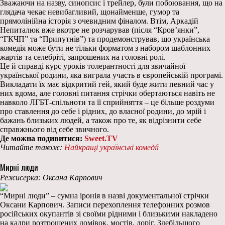
Зважаючи на назву, синопсис і трейлер, були побоювання, що на
глядача чекає невибагливий, щонайменше, гумор та
прямолінійна історія з очевидним фіналом. Втім, Аркадій
Непиталюк вже вкотре не розчарував (після “Кров’янки”,
“ГКЧП” та “Припутнів”) та продемонстрував, що українська
комедія може бути не тільки форматом з набором шаблонних
жартів та селебріті, запрошених на головні ролі.
Це й справді курс уроків толерантності для звичайної
української родини, яка виграла участь в європейській програмі.
Викладати їх має відкритий гей, який буде жити певний час у
них вдома, але головні питання стрічки обертаються навіть не
навколо ЛГБТ-спільноти та її сприйняття – це більше роздуми
про ставлення до себе і рідних, до власної родини, до мрій і
бажань близьких людей, а також про те, як відрізнити себе
справжнього від себе звичного.
Де можна подивитися:
Sweet.TV
Читайте також:
Найкращі українські комедії
Мирні люди
Режисерка: Оксана Карпович
“Мирні люди” – сумна іронія в назві документальної стрічки
Оксани Карпович. Записи перехоплення телефонних розмов
російських окупантів зі своїми рідними і близькими накладено
на кадри розтрощених домівок, мостів, доріг. Здебільшого