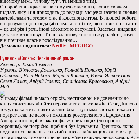
відомому мемі, “я живу тут”, та менше з тим).
Співробітник краєзнавчого музею стає випадковим свідком
підпалу лісу. Він приходить до редакції місцевої газети зі своїми
матеріалами та згодом стає її кореспондентом. В процесі роботи
він розуміє, що правда (або реальність) і те, що написано в газеті
– це дві різні речі, іноді абсолютно несумісні. Здається, видання
це також влаштовує. Та не влаштовує нового журналіста, тому
він починає власне розслідування…
Де можна подивитися:
Netflix
|
MEGOGO
Будинок «Слово»: Нескінчений роман
Режисер: Тарас Томенко
У ролях: В’ячеслав Довженко, Геннадій Попенко, Юрій
Одинокий, Ніна Набока, Марина Кошкіна, Роман Ясіновський,
Євген Ламах, Андрій Ісаєнко, Станіслава Красовська, Андрій
Май
У цьому фільмі чимало огріхів, нестиковок, не доведених до
кінця сюжетних ліній та нерозкритих персонажів. Серед іншого
тому, що картина надто масштабна – тут намагаються показати
портрет ледь не всього покоління розстріляного відродження.
Але для того, щоб вважати фільм найкращих (чи просто
хорошим), не потрібно, щоб він був ідеальним. Зрештою, якщо
подивитись на наш загальний список найкращих фільмів за рік,
то там також чимало стрічок, які, м’яко кажучи, недосконалі. Але