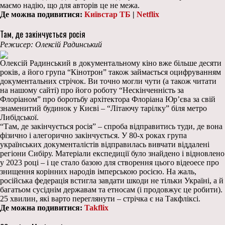
маємо надію, що для авторів це не межа.
Де можна подивитися:
Київстар ТБ
|
Netflix
Там, де закінчується росія
Режисер: Олексій Радинський
Олексій Радинський в документальному кіно вже більше десяти
років, а його група “Кінотрон” також займається оцифруванням
документальних стрічок. Ви точно могли чути (а також читати
на нашому сайті) про його роботу “Нескінченність за
Флоріаном” про боротьбу архітектора Флоріана Юр’єва за свій
знаменитий будинок у Києві – “Літаючу тарілку” біля метро
Либідської.
“Там, де закінчується росія” – спроба відправитись туди, де вона
фізично і алегорично закінчується. У 80-х роках група
українських документалістів відправилась вивчати віддалені
регіони Сибіру. Матеріали експедиції було знайдено і відновлено
у 2023 році – і це стало базою для створення цього відеоесе про
знищення корінних народів імперською росією. На жаль,
російська федерація встигла завдати шкоди не тільки Україні, а й
багатьом сусіднім державам та етносам (і продовжує це робити).
25 хвилин, які варто переглянути – стрічка є на Такфліксі.
Де можна подивитися:
Takflix