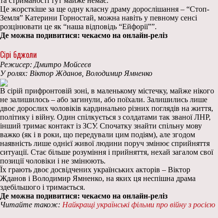
та стриманості тут майже немає.
Це жорсткіше за ще одну класну драму дорослішання – “Стоп-
Земля” Катерини Горностай, можна навіть у певному сенсі
розцінювати це як “наша відповідь “Ейфорії””.
Де можна подивитися: чекаємо на онлайн-реліз
Сірі бджоли
Режисер: Дмитро Мойсеєв
У ролях: Віктор Жданов, Володимир Ямненко
В сірій прифронтовій зоні, в маленькому містечку, майже нікого
не залишилось – або загинули, або поїхали. Залишились лише
двоє дорослих чоловіків кардинально різних поглядів на життя,
політику і війну. Один спілкується з солдатами так званої ЛНР,
інший тримає контакт із ЗСУ. Спочатку знайти спільну мову
важко (як і в роки, що передували цим подіям), але згодом
наявність лише однієї живої людини поруч змінює сприйняття
ситуації. Стає більше розуміння і прийняття, нехай загалом свої
позиції чоловіки і не змінюють.
Їх грають двоє досвідчених українських акторів – Віктор
Жданов і Володимир Ямненко, на яких ця неспішна драма
здебільшого і тримається.
Де можна подивитися: чекаємо на онлайн-реліз
Читайте також:
Найкращі українські фільми про війну з росією