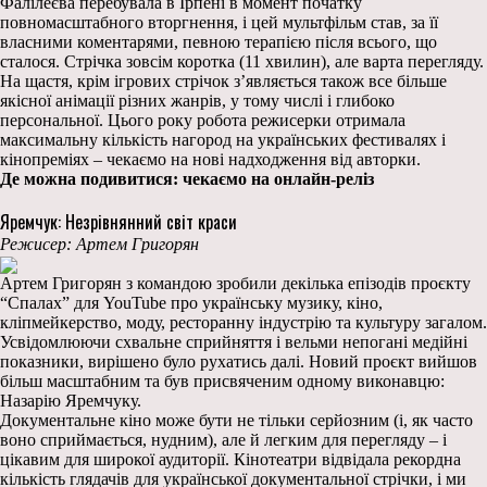
Фалілеєва перебувала в Ірпені в момент початку
повномасштабного вторгнення, і цей мультфільм став, за її
власними коментарями, певною терапією після всього, що
сталося. Стрічка зовсім коротка (11 хвилин), але варта перегляду.
На щастя, крім ігрових стрічок з’являється також все більше
якісної анімації різних жанрів, у тому числі і глибоко
персональної. Цього року робота режисерки отримала
максимальну кількість нагород на українських фестивалях і
кінопреміях – чекаємо на нові надходження від авторки.
Де можна подивитися: чекаємо на онлайн-реліз
Яремчук: Незрівнянний світ краси
Режисер: Артем Григорян
Артем Григорян з командою зробили декілька епізодів проєкту
“Спалах” для YouTube про українську музику, кіно,
кліпмейкерство, моду, ресторанну індустрію та культуру загалом.
Усвідомлюючи схвальне сприйняття і вельми непогані медійні
показники, вирішено було рухатись далі. Новий проєкт вийшов
більш масштабним та був присвяченим одному виконавцю:
Назарію Яремчуку.
Документальне кіно може бути не тільки серйозним (і, як часто
воно сприймається, нудним), але й легким для перегляду – і
цікавим для широкої аудиторії. Кінотеатри відвідала рекордна
кількість глядачів для української документальної стрічки, і ми