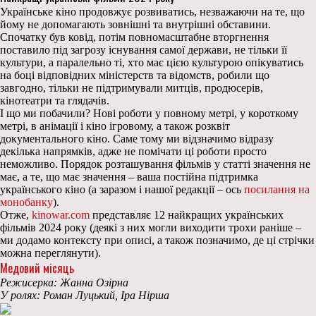
Українське кіно продовжує розвиватись, незважаючи на те, що
йому не допомагають зовнішні та внутрішні обставини.
Спочатку був ковід, потім повномасштабне вторгнення
поставило під загрозу існування самої держави, не тільки її
культури, а паралельно ті, хто має цією культурою опікуватись
на боці відповідних міністерств та відомств, робили що
завгодно, тільки не підтримували митців, продюсерів,
кінотеатри та глядачів.
І що ми побачили? Нові роботи у повному метрі, у короткому
метрі, в анімації і кіно ігровому, а також розквіт
документального кіно. Саме тому ми відзначимо відразу
декілька напрямків, адже не помічати ці роботи просто
неможливо. Порядок розташування фільмів у статті значення не
має, а те, що має значення – ваша постійна підтримка
українського кіно (а заразом і нашої редакції – ось
посилання на
монобанку
).
Отже,
kinowar.com
представляє 12 найкращих українських
фільмів 2024 року (деякі з них могли виходити трохи раніше –
ми додамо контексту при описі, а також позначимо, де ці стрічки
можна переглянути).
Медовий місяць
Режисерка: Жанна Озірна
У ролях: Роман Луцький, Іра Нірша