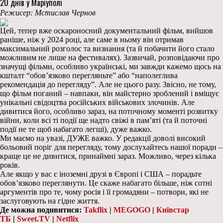
20 днів у Маріуполі
Режисер: Мстислав Чернов
Цей, тепер вже оскароносний документальний фільм, вийшов
раніше, ніж у 2024 році, але саме в ньому він отримав
максимальний розголос та визнання (та й побачити його стало
можливим не лише на фестивалях). Зазвичай, розповідаючи про
значущі фільми, особливо українські, ми завжди кажемо щось на
кшталт “обов’язково перегляньте” або “наполеглива
рекомендація до перегляду”. Але не цього разу. Звісно, не тому,
що фільм поганий – навпаки, він майстерно зроблений і вміщує
унікальні свідоцтва російських військових злочинів. Але
дивитися його, особливо зараз, на поточному моменті розвитку
війни, коли всі ті події ще надто свіжі в пам’яті (та й поточні
події не те щоб набагато легші), дуже важко.
Ми маємо на увазі, ДУЖЕ важко. У редакції доволі високий
больовий поріг для перегляду, тому дослухайтесь нашої поради –
краще це не дивитися, принаймні зараз. Можливо, через кілька
років.
Але якщо у вас є іноземні друзі в Європі і США – порадьте
обов’язково переглянути. Це скаже набагато більше, ніж сотні
аргументів про те, чому росія і її громадяни – потвори, які не
заслуговують на гідне життя.
Де можна подивитися:
Takflix
|
MEGOGO
|
Київстар
ТБ
|
Sweet.TV
|
Netflix