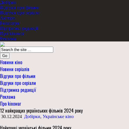
Добірки
Відгуки про фільми
Відгуки про серіали
Актори
Режисери
Підтримка редакції
Про kinowar
Реклама
Go
Новини кіно
Новини серіалів
Відгуки про фільми
Відгуки про серіали
Підтримка редакції
Реклама
Про kinowar
12 найкращих українських фільмів 2024 року
30.12.2024
Добірки
,
Українське кіно
Найкращі українські фільми 2024 року