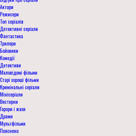
Актори
Режисери
Топ серіалів
Детективні серіали
Фантастика
Трилери
Бойовики
Комедії
Детективи
Маловідомі фільми
Старі хороші фільми
Кримінальні серіали
Мінісеріали
Вестерни
Горори і жахи
Драми
Мультфільми
Пояснено