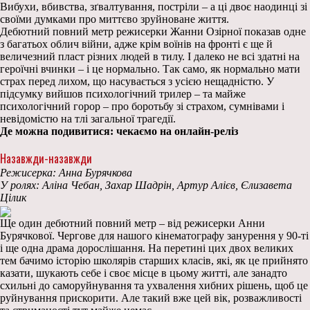
Вибухи, вбивства, зґвалтування, постріли – а ці двоє наодинці зі
своїми думками про миттєво зруйноване життя.
Дебютний повний метр режисерки Жанни Озірної показав одне
з багатьох облич війни, адже крім воїнів на фронті є ще й
величезний пласт різних людей в тилу. І далеко не всі здатні на
героїчні вчинки – і це нормально. Так само, як нормально мати
страх перед лихом, що насувається з усією нещадністю. У
підсумку вийшов психологічний трилер – та майже
психологічний горор – про боротьбу зі страхом, сумнівами і
невідомістю на тлі загальної трагедії.
Де можна подивитися: чекаємо на онлайн-реліз
Назавжди-назавжди
Режисерка: Анна Бурячкова
У ролях: Аліна Чебан, Захар Шадрін, Артур Алієв, Єлизавета
Цілик
Ще один дебютний повний метр – від режисерки Анни
Бурячкової. Чергове для нашого кінематографу занурення у 90-ті
і ще одна драма дорослішання. На перетині цих двох великих
тем бачимо історію школярів старших класів, які, як це прийнято
казати, шукають себе і своє місце в цьому житті, але занадто
схильні до саморуйнування та ухвалення хибних рішень, щоб це
руйнування прискорити. Але такий вже цей вік, розважливості