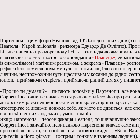
Партенопа – це міф про Неаполь від 1950-го до наших днів (за с
Неаполя «Napoli milionaria» режисера Едуардо Де Філіппо). Про йог
Більше напевно про море: воду і сіль. Невипадково американськи
візитівкою творчості котрого є оповідання
«Плавець»
, екранізов
із символізмом і магічним реалізмом, а зокрема «Плавець» розп
рефлексією, осмисленням минулого і помилок, ілюзією повернен
дівчини, неспроможний бути щасливим у коханні до рідної сестр
юність, приймаючи старість і приймаючи рідний дім як у пишноті,
«Про що ти думаєш?» – питають чоловіки у Партенопи, але вона н
Соррентіно точно не намагається розповісти історію про реальни
авторським раєм великої нескінченної краси, вірніше краси, яка 
спостерігає за людьми довкола себе, як місто не дивиться, але с
від нескінченних людських думок і планів.
Якщо Партенопа – персоніфікація Неаполя, то відчайдушно зако
Соррентіно. І звичайно, невипадково Партенопа вивчає саме ан
про найбільші загадки найбільш загадкового виду…; «Біллі Вай
учителів, а його фільми – гострим і тонким вивченням людини).