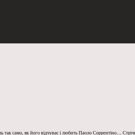
оль так само, як його відчуває і любить Паоло Соррентіно… Стрі