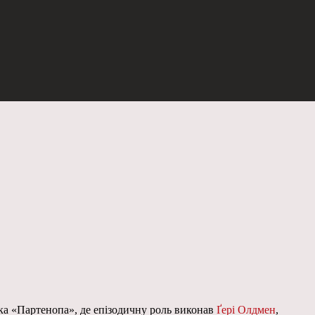
чка «Партенопа», де епізодичну роль виконав
Ґері Олдмен
,