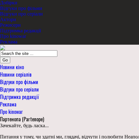
Добірки
Відгуки про фільми
Відгуки про серіали
Актори
Режисери
Підтримка редакції
Про kinowar
Реклама
Go
Новини кіно
Новини серіалів
Відгуки про фільми
Відгуки про серіали
Підтримка редакції
Реклама
Про kinowar
Партенопа (Partenope)
Зачекайте, будь ласка...
Питання у тому, чи здатні ми, глядачі, відчути і полюбити Неап