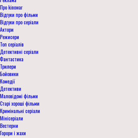
Реклама
Про kinowar
Відгуки про фільми
Відгуки про серіали
Актори
Режисери
Топ серіалів
Детективні серіали
Фантастика
Трилери
Бойовики
Комедії
Детективи
Маловідомі фільми
Старі хороші фільми
Кримінальні серіали
Мінісеріали
Вестерни
Горори і жахи