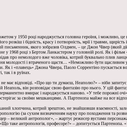
южетом у 1950 році народжується головна героїня, і можливо, це 
о розкіш і бідність, красу і потворність, мрії і травми, щирість 
й письменник, якого зобразив Олдмен, – це Джон Чівер (який дій
ане у 1968 році з Бертом Ланкастером у головній ролі. Як і філ
овідав про немолодого вже чоловіка, котрий буквально плив лан
ня молодості і втраченого щастя… «Неможливо бути щасливим у н
и. Як і «плавець» Джона Чівера, Паоло Соррентіно пускається в
 так і в руїнах.
е має відповіді. «Про що ти думаєш, Неаполю?» – ніби запитує р
й Неаполь, він розповідає свою фантазію про нього. У цій фантаз
перманентно вмирає і народжується наново. «У тебе порожні очі»,
постерігає за своїми мешканцями. А Партенопа майже на все відпо
ханий хлопчина, котрий зрештою, не знайшовши взаємності, зали
тропологію (за сухим визначенням науку про походження та розв
лдер – великий антрополог», – жартує режисер вустами персонаж
 «Що таке антропологія, професоре?» – допитується Партенопа. «