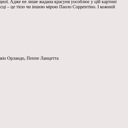
 одної. Адже не лише жадана красуня уособлює у цій картині
місці – це тією чи іншою мірою Паоло Соррентіно. І кожний
.
львіо Орландо, Пеппе Ланцетта