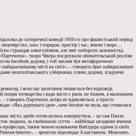
відсилка до сатиричної комедії 1950-го про фашистський період
і лицемірство, хаос і порядок, простір і час, землю і море…
сно страждав алкоголізмом, але зміг побороти залежність),
ьм «Партенопа», твори Чівера поєднували обивательський реалізм
цюгом басейнів додому, і той заплив був метафоричною
айкрасивішому місті на світі», – говорить брат найкрасивішої
одами неаполітанського узбережжя, пливе додому, згадуючи
ежисер, і ясно що запитання лишається без відповіді.
ії попри почварства і вади місто є раєм, не божим, а маленьким
 – говорять Партенопі, котра не вдивляється, а просто
відає «Яка дурнувата ідея», наче богиня чи муза, що стомилася
шає місто, щоби потім колись повернутися, – це сам Паоло
иток людини, за глибинною суттю – найбільш загадкове вчення
а-професора, таким чином називаючи Вайлдера одним із своїх
Уміння бачити», – зрештою відповідає її наставник. Можливо,