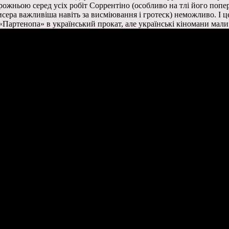
ожньою серед усіх робіт Соррентіно (особливо на тлі його попе
жисера важливіша навіть за висміювання і гротеск) неможливо. І 
 «Партенопа» в український прокат, але українські кіномани мал