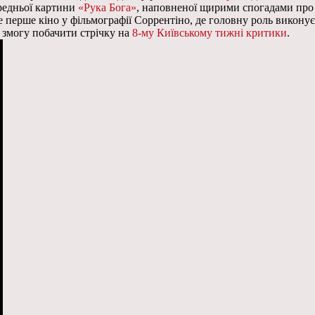
редньої картини
«Рука Бога»
, наповненої щирими спогадами про
це перше кіно у фільмографії Соррентіно, де головну роль виконує
и змогу побачити стрічку на
8-му Київському тижні критики
.