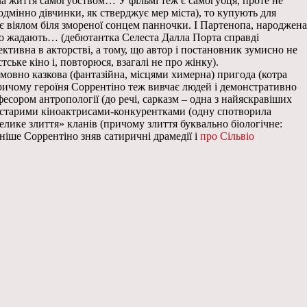
чила життя самогубством… У фільмі теж є самогубця, проте не
одмінно дівчинки, як стверджує мер міста), то купують для
іє віялом біля змореної сонцем панночки. І Партенопа, народжена
оло жадають… (дебютантка Селеста Далла Порта справді
ективна в акторстві, а тому, що автор і постановник зумисно не
ське кіно і, повторюся, взагалі не про жінку).
умовно казкова (фантазійна, місцями химерна) пригода (котра
ричому героїня Соррентіно теж вивчає людей і демонстративно
есором антропології (до речі, сарказм – одна з найяскравіших
а старими кіноактрисами-конкурентками (одну спотворила
елике злиття» кланів (причому злиття буквально біологічне:
ніше Соррентіно зняв сатиричні драмедії і
про Сільвіо