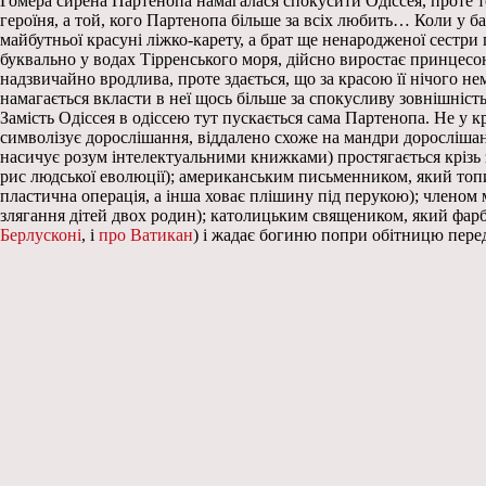
Гомера сирена Партенопа намагалася спокусити Одіссея, проте то
героїня, а той, кого Партенопа більше за всіх любить… Коли у б
майбутньої красуні ліжко-карету, а брат ще ненародженої сестри
буквально у водах Тірренського моря, дійсно виростає принцесо
надзвичайно вродлива, проте здається, що за красою її нічого н
намагається вкласти в неї щось більше за спокусливу зовнішність
Замість Одіссея в одіссею тут пускається сама Партенопа. Не у к
символізує дорослішання, віддалено схоже на мандри доросліша
насичує розум інтелектуальними книжками) простягається крізь з
рис людської еволюції); американським письменником, який топи
пластична операція, а інша ховає плішину під перукою); членом м
злягання дітей двох родин); католицьким священиком, який фарбу
Берлусконі
, і
про Ватикан
) і жадає богиню попри обітницю пер