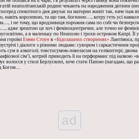
й не попався на її чари, і в результаті через ганьбу вона покін
агатій неаполітанській родині чекають на народження дитини (не
 посеред спекотного дня дмухає на материн живіт так, наче паж в
ю, навіть королевою, та що там, богинею…, котру геть усі навк
ема…, і не тому, що вродливиця порожня сама по собі чи безперсп
…, адже зрештою це хоч і феміноцентричне, але точно не фемініст
ругосвітню, а в маленьку по Неаполю і трохи островом Капрі. Її 
ння героїні
Емми Стоун
в
«Бідолашних створіннях»
Лантімоса, п
устрічі і діалоги з різними людьми: суворим і саркастичним проф
ть сум в алкоголі; товстосумом-ловеласом на гелікоптері; двом
афіозної сім’ї, котрий приводить її на перформанс під назвою «в
є волосся у стилі Берлусконі, хоче стати Папою (нагадаю, що ра
ед Богом…
ad