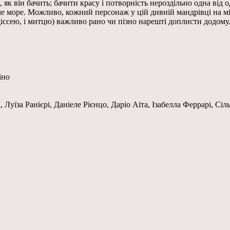
 як він бачить; бачити красу і потворність нероздільно одна від
 наче море. Можливо, кожний персонаж у цій дивній мандрівці на 
Одіссею, і митцю) важливо рано чи пізно нарешті доплисти додому
іно
Луїза Ранієрі, Даніеле Рієнцо, Даріо Аїта, Ізабелла Феррарі, Сі