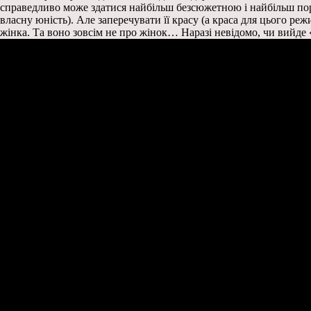
справедливо може здатися найбільш безсюжетною і найбільш пор
власну юність). Але заперечувати її красу (а краса для цього ре
жінка. Та воно зовсім не про жінок… Наразі невідомо, чи вийде