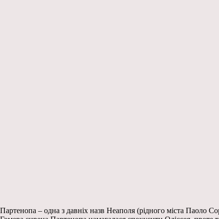
Партенопа – одна з давніх назв Неаполя (рідного міста Паоло Со