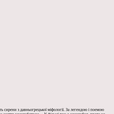
ть сирени з давньогрецької міфології. За легендою і поемою