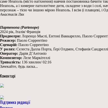
саме Неаполь (місто натхнення) навчив постановника бачити так,
Неаполь, а і химерне патологічне дитя, складене з води і солі,
персонаж – тією чи іншою мірою Неаполь. І всім (і плавцеві, і 
Анастасія Лях
Партенопа (Partenope)
2024 рік, Італія/ Франція
Продюсери:
Лоренцо Мьєлі, Ентоні Ваккарелло, Паоло Соррент
Режисер:
Паоло Соррентіно
Сценарій:
Паоло Соррентіно
У ролях:
Селеста Далла Порта, Ґері Олдмен, Стефанія Сандреллі, 
Оператор:
Дарія Д’Антоніо
Композитор:
Леле Маркітеллі
Тривалість:
136 хвилин/ 02:16
Зачекайте, будь ласка...
Коментарі
Підтримка редакції