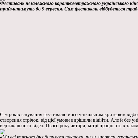
Фестиваль незалежного короткометражного українського кіно Б
прийматимуть до 9 вересня. Сам фестиваль відбудеться тради
Сім років існування фестивалю його унікальним критерієм відбор
створення стрічок, від цієї умови вирішили відійти. Але й без 
вертикального відео. Цього року автори, котрі працюють в тако
«Ми всі кожного дня дивимося тіктоки, рілзи, шортси українськи