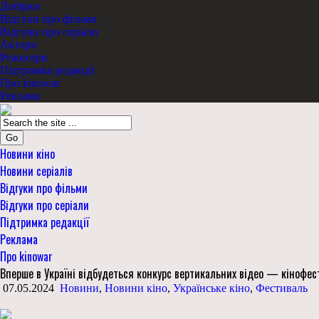
Добірки
Відгуки про фільми
Відгуки про серіали
Актори
Режисери
Підтримка редакції
Про kinowar
Реклама
Go
Новини кіно
Новини серіалів
Відгуки про фільми
Відгуки про серіали
Підтримка редакції
Реклама
Про kinowar
Вперше в Україні відбудеться конкурс вертикальних відео — кінофе
07.05.2024
Новини
,
Новини кіно
,
Українське кіно
,
Фестиваль