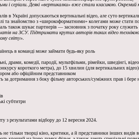
ми і серіали. Деякі «вертикалки» вже стали класикою. Окремий 
лів в Україні допускаються вертикальні відео, але суто вертика
валі та знайомство з «широкоформатними» колегами може стати п
ль також шукає партнерів — засновник з початку року служить в 
онатів на ЗСУ. Підтримати крутих авторів таких відео техніко
ому світу».
їнець в команді може займати будь-яку роль
, драми, комедії, пародії, мультфільми, рімейки, шведінгі, відео
курсу короткого метра), до 15 хвилин (для вертикальних відео)
тором або офіційним представником
сть за дотримання з боку фільму авторських/суміжних прав і бере
ів
ькі субтитри
у з результатами відбору до 12 вересня 2024.
 не тільки творці кіно, критики, а й представники інших видів 
ють кращий на їхню думку фільм, а також дають спеціальні позна