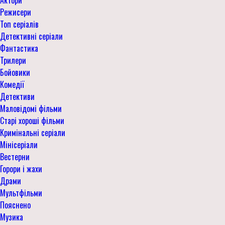
Режисери
Топ серіалів
Детективні серіали
Фантастика
Трилери
Бойовики
Комедії
Детективи
Маловідомі фільми
Старі хороші фільми
Кримінальні серіали
Мінісеріали
Вестерни
Горори і жахи
Драми
Мультфільми
Пояснено
Музика