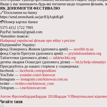
Якщо у вас виникають будь-які питання щодо подання фільмів, з
ЯК ДОПОМОГТИ ФЕСТИВАЛЮ
🔗Посилання на банку
https://send.monobank.ua/jar/83jAqktKg8
💳Номер картки банки
5375 4112 1722 7995
PayPal: fanlion@gmail.com
Читайте також:
Найкращі українські фільми про війну з росією
Підтримайте Україну:
фонд Повернись Живим (допомога армії) —
savelife.in.ua
фонд Сергія Притули (допомога армії) —
prytulafoundation.org
Таблеточки (допомога дітям) —
tabletochki.org
дитяча лікарня Охматдит (допомога дітям) —
bit.ly/help-ohmatdyt
Приєднуйтесь до наших сторінок у соцмережах:
facebook —
facebook.com/goodkino
YouTube —
youtube.com/c/kinowar
Instagram —
instagram.com/kinowar.com.ua
twitter —
twitter.com/kinowar_com
Telegram —
t.me/kinowarcom
Антон Фролов
Бардак
Бардак 2024
Бардак VIII
вертикальні відео
ве
Читайте також