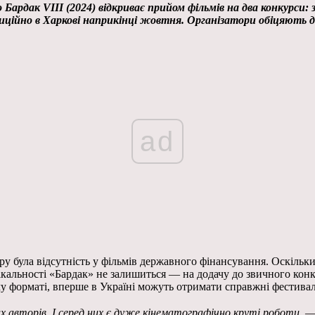
ардак VIII (2024) відкриває прийом фільмів на два конкурси: 
ційно в Харкові наприкінці жовтня. Організатори обіцяють д
ad
у була відсутність у фільмів державного фінансування. Оскільки
унікальності «Бардак» не залишиться — на додачу до звичного ко
му форматі, вперше в Україні можуть отримати справжні фестивал
х авторів. І серед них є дуже кінематографічно круті роботи,
— 