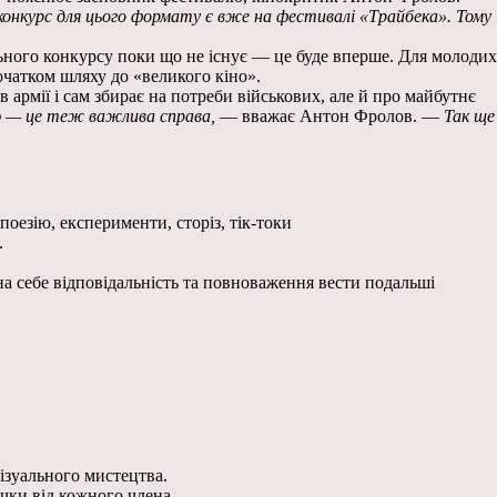
конкурс для цього формату є вже на фестивалі «Трайбека». Тому
льного конкурсу поки що не існує — це буде вперше. Для молодих
очатком шляху до «великого кіно».
армії і сам збирає на потреби військових, але й про майбутнє
ю — це теж важлива справа,
— вважає Антон Фролов. —
Так ще
поезію, експерименти, сторіз, тік-токи
.
 на себе відповідальність та повноваження вести подальші
візуального мистецтва.
чки від кожного члена.