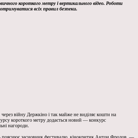
звичного короткого метру і вертикального відео. Роботи
отримуватися всіх правил безпеки.
 через війну Держкіно і так майже не виділяє кошти на
нкурсу короткого метру додається новий — конкурс
ьні нагороди.
пояснює засновник фестивалю, кінокритик Антон Фролов. —