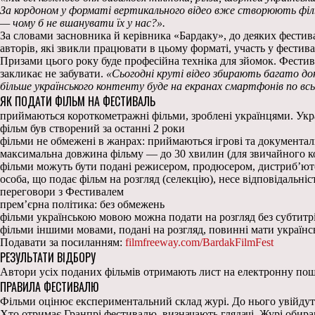
За кордоном у форматі вертикального відео вже створюють філь
— чому б не вшанувати їх у нас?».
За словами засновника й керівника «Бардаку», до деяких фестива
авторів, які звикли працювати в цьому форматі, участь у фести
Призами цього року буде професійна техніка для зйомок. Фестива
закликає не забувати.
«Сьогодні круті відео збирають багато д
більше українського контенту буде на екранах смартфонів по всь
ЯК ПОДАТИ ФІЛЬМ НА ФЕСТИВАЛЬ
приймаються короткометражні фільми, зроблені українцями. Укра
фільм був створений за останні 2 роки
фільми не обмежені в жанрах: приймаються ігрові та документальні
максимальна довжина фільму — до 30 хвилин (для звичайного кон
фільми можуть бути подані режисером, продюсером, дистриб’ю
особа, що подає фільм на розгляд (селекцію), несе відповідальні
переговори з Фестивалем
прем’єрна політика: без обмежень
фільми українською мовою можна подати на розгляд без субтитр
фільми іншими мовами, подані на розгляд, повинні мати українс
Подавати за посиланням:
filmfreeway.com/BardakFilmFest
РЕЗУЛЬТАТИ ВІДБОРУ
Автори усіх поданих фільмів отримають лист на електронну пошт
ПРАВИЛА ФЕСТИВАЛЮ
Фільми оцінює експериментальний склад журі. До нього увійдуть
Хто отримає Гранпрі фестивалю, визначають глядачі.
Журі обира