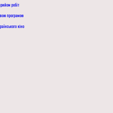
прийом робіт
овою програмою
раїнського кіно