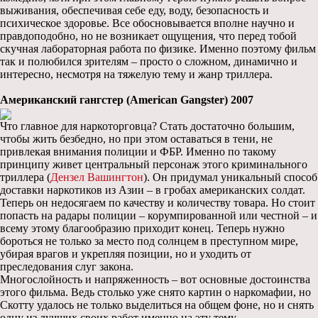
выживания, обеспечивая себе еду, воду, безопасность и
психическое здоровье. Все обосновывается вполне научно и
правдоподобно, но не возникает ощущения, что перед тобой
скучная лабораторная работа по физике. Именно поэтому фильм
так и полюбился зрителям – просто о сложном, динамично и
интересно, несмотря на тяжелую тему и жанр триллера.
Американский гангстер (American Gangster) 2007
Что главное для наркоторговца? Стать достаточно большим,
чтобы жить безбедно, но при этом оставаться в тени, не
привлекая внимания полиции и ФБР. Именно по такому
принципу живет центральный персонаж этого криминального
триллера (
Дензел Вашингтон
). Он придумал уникальный способ
доставки наркотиков из Азии – в гробах американских солдат.
Теперь он недосягаем по качеству и количеству товара. Но стоит
попасть на радары полиции – корумпированной или честной – и
всему этому благообразию приходит конец. Теперь нужно
бороться не только за место под солнцем в преступном мире,
убирая врагов и укрепляя позиции, но и уходить от
преследования слуг закона.
Многослойность и напряженность – вот основные достоинства
этого фильма. Ведь столько уже снято картин о наркомафии, но
Скотту удалось не только выделиться на общем фоне, но и снять
одну из лучших своих работ именно на эту тему.