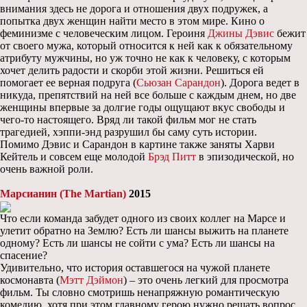
внимания здесь не дорога и отношения двух подружек, а
попытка двух женщин найти место в этом мире. Кино о
феминизме с человеческим лицом. Героиня
Джины Дэвис
бежит
от своего мужа, который относится к ней как к обязательному
атрибуту мужчины, но уж точно не как к человеку, с которым
хочет делить радости и скорби этой жизни. Решиться ей
помогает ее верная подруга (
Сьюзан Сарандон
). Дорога ведет в
никуда, препятствий на ней все больше с каждым днем, но две
женщины впервые за долгие годы ощущают вкус свободы и
чего-то настоящего. Вряд ли такой фильм мог не стать
трагедией, хэппи-энд разрушил бы саму суть истории.
Помимо Дэвис и Сарандон в картине также заняты Харви
Кейтель и совсем еще молодой
Брэд Питт
в эпизодической, но
очень важной роли.
Марсианин (The Martian)
2015
Что если команда забудет одного из своих коллег на Марсе и
улетит обратно на Землю? Есть ли шансы выжить на планете
одному? Есть ли шансы не сойти с ума? Есть ли шансы на
спасение?
Удивительно, что история оставшегося на чужой планете
космонавта (
Мэтт Дэймон
) – это очень легкий для просмотра
фильм. Ты словно смотришь ненапряжную романтическую
комедию, хотя при этом главному герою нужно решать вопрос