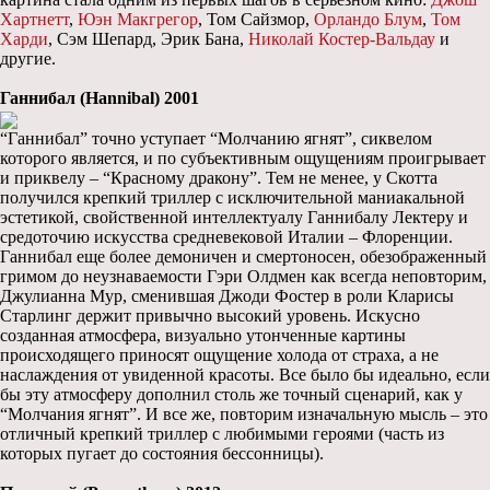
Хартнетт
,
Юэн Макгрегор
, Том Сайзмор,
Орландо Блум
,
Том
Харди
, Сэм Шепард, Эрик Бана,
Николай Костер-Вальдау
и
другие.
Ганнибал (Hannibal) 2001
“Ганнибал” точно уступает “Молчанию ягнят”, сиквелом
которого является, и по субъективным ощущениям проигрывает
и приквелу – “Красному дракону”. Тем не менее, у Скотта
получился крепкий триллер с исключительной маниакальной
эстетикой, свойственной интеллектуалу Ганнибалу Лектеру и
средоточию искусства средневековой Италии – Флоренции.
Ганнибал еще более демоничен и смертоносен, обезображенный
гримом до неузнаваемости Гэри Олдмен как всегда неповторим,
Джулианна Мур, сменившая Джоди Фостер в роли Кларисы
Старлинг держит привычно высокий уровень. Искусно
созданная атмосфера, визуально утонченные картины
происходящего приносят ощущение холода от страха, а не
наслаждения от увиденной красоты. Все было бы идеально, если
бы эту атмосферу дополнил столь же точный сценарий, как у
“Молчания ягнят”. И все же, повторим изначальную мысль – это
отличный крепкий триллер с любимыми героями (часть из
которых пугает до состояния бессонницы).