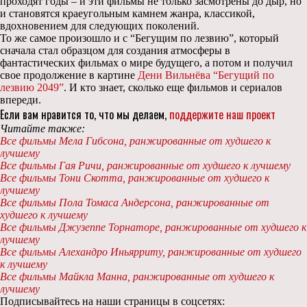
проходят годы – и эти фильмы не только засмотрены до дыр, но
и становятся краеугольным камнем жанра, классикой,
вдохновением для следующих поколений.
То же самое произошло и с “Бегущим по лезвию”, который
сначала стал образцом для создания атмосферы в
фантастических фильмах о мире будущего, а потом и получил
свое продолжение в картине
Дени Вильнёва
“Бегущий по
лезвию 2049”
. И кто знает, сколько еще фильмов и сериалов
впереди.
Если вам нравится то, что мы делаем,
поддержите наш проект
Читайте также:
Все фильмы Мела Гибсона, ранжированные от худшего к
лучшему
Все фильмы Гая Ричи, ранжированные от худшего к лучшему
Все фильмы Тони Скотта, ранжированные от худшего к
лучшему
Все фильмы Пола Томаса Андерсона, ранжированные от
худшего
к лучшему
Все фильмы Джузеппе Торнаторе, ранжированные от худшего к
лучшему
Все фильмы Алехандро Иньярриту, ранжированные от худшего
к лучшему
Все фильмы Майкла Манна, ранжированные от худшего к
лучшему
Подписывайтесь на наши страницы в соцсетях: