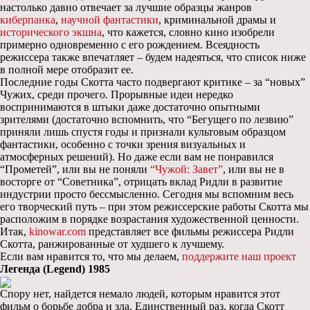
настолько давно отвечает за лучшие образцы жанров
киберпанка
,
научной фантастики
, криминальной драмы и
исторического экшна
, что кажется, словно кино изобрели
примерно одновременно с его рождением. Всеядность
режиссера также впечатляет – будем надеяться, что список ниже
в полной мере отобразит ее.
Последние годы Скотта часто подвергают критике – за “новых”
Чужих, среди прочего. Прорывные идеи нередко
воспринимаются в штыки даже достаточно опытными
зрителями (достаточно вспомнить, что “Бегущего по лезвию”
приняли лишь спустя годы и признали культовым образцом
фантастики, особенно с точки зрения визуальных и
атмосферных решений). Но даже если вам не понравился
“Прометей”, или вы не поняли
“Чужой: Завет”
, или вы не в
восторге от “Советника”, отрицать вклад Ридли в развитие
индустрии просто бессмысленно. Сегодня мы вспомним весь
его творческий путь – при этом режиссерские работы Скотта мы
расположим в порядке возрастания художественной ценности.
Итак,
kinowar.com
представляет все фильмы режиссера Ридли
Скотта, ранжированные от худшего к лучшему.
Если вам нравится то, что мы делаем,
поддержите наш проект
Легенда (Legend) 1985
Спору нет, найдется немало людей, которым нравится этот
фильм о борьбе добра и зла. Единственный раз, когда Скотт