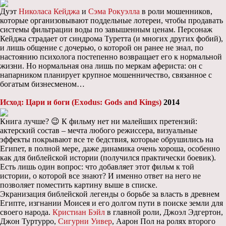
Дуэт
Николаса Кейджа
и
Сэма Рокуэлла
в роли мошенников,
которые организовывают поддельные лотереи, чтобы продавать
системы фильтрации воды по завышенным ценам. Персонаж
Кейджа страдает от синдрома Туретта (и многих других фобий),
и лишь общение с дочерью, о которой он ранее не знал, по
настоянию психолога постепенно возвращает его к нормальной
жизни. Но нормальная она лишь по меркам афериста: он с
напарником планирует крупное мошенничество, связанное с
богатым бизнесменом…
Исход: Цари и боги (Exodus: Gods and Kings)
2014
Книга лучше? 😉 К фильму нет ни малейших претензий:
актерский состав – мечта любого режиссера, визуальные
эффекты покрывают все те бедствия, которые обрушились на
Египет, в полной мере, даже динамика очень хороша, особенно
как для библейской истории (получился практически боевик).
Есть лишь один вопрос: что добавляет этот фильм к той
истории, о которой все знают? И именно ответ на него не
позволяет поместить картину выше в списке.
Экранизация библейской легенды о борьбе за власть в древнем
Египте, изгнании Моисея и его долгом пути в поиске земли для
своего народа.
Кристиан Бэйл
в главной роли, Джоэл Эдгертон,
Джон Туртурро,
Сигурни Уивер
, Аарон Пол на ролях второго