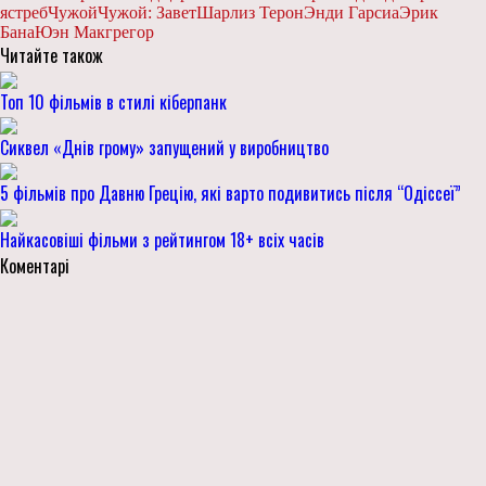
ястреб
Чужой
Чужой: Завет
Шарлиз Терон
Энди Гарсиа
Эрик
Бана
Юэн Макгрегор
Читайте також
Топ 10 фільмів в стилі кіберпанк
Сиквел «Днів грому» запущений у виробництво
5 фільмів про Давню Грецію, які варто подивитись після “Одіссеї”
Найкасовіші фільми з рейтингом 18+ всіх часів
Коментарі