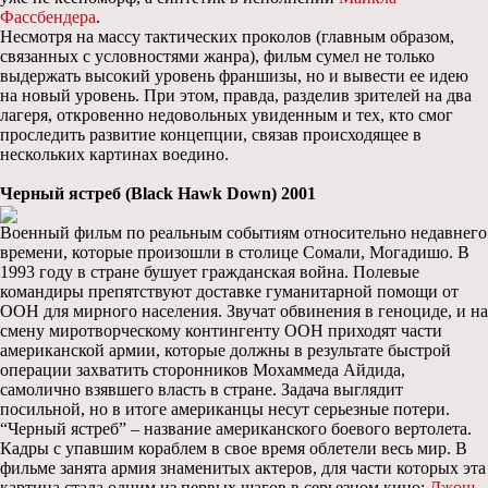
Фассбендера
.
Несмотря на массу тактических проколов (главным образом,
связанных с условностями жанра), фильм сумел не только
выдержать высокий уровень франшизы, но и вывести ее идею
на новый уровень. При этом, правда, разделив зрителей на два
лагеря, откровенно недовольных увиденным и тех, кто смог
проследить развитие концепции, связав происходящее в
нескольких картинах воедино.
Черный ястреб (Black Hawk Down) 2001
Военный фильм по реальным событиям относительно недавнего
времени, которые произошли в столице Сомали, Могадишо. В
1993 году в стране бушует гражданская война. Полевые
командиры препятствуют доставке гуманитарной помощи от
ООН для мирного населения. Звучат обвинения в геноциде, и на
смену миротворческому контингенту ООН приходят части
американской армии, которые должны в результате быстрой
операции захватить сторонников Мохаммеда Айдида,
самолично взявшего власть в стране. Задача выглядит
посильной, но в итоге американцы несут серьезные потери.
“Черный ястреб” – название американского боевого вертолета.
Кадры с упавшим кораблем в свое время облетели весь мир. В
фильме занята армия знаменитых актеров, для части которых эта
картина стала одним из первых шагов в серьезном кино:
Джош