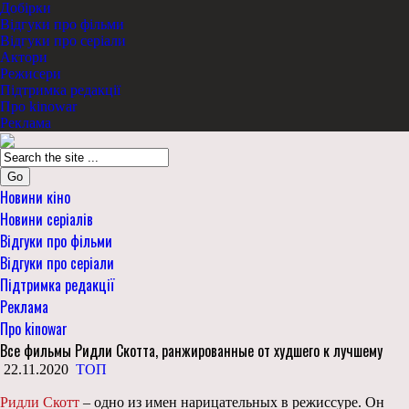
Добірки
Відгуки про фільми
Відгуки про серіали
Актори
Режисери
Підтримка редакції
Про kinowar
Реклама
Go
Новини кіно
Новини серіалів
Відгуки про фільми
Відгуки про серіали
Підтримка редакції
Реклама
Про kinowar
Все фильмы Ридли Скотта, ранжированные от худшего к лучшему
22.11.2020
ТОП
Ридли Скотт
– одно из имен нарицательных в режиссуре. Он