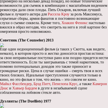
(примерно на несколько декад позади), но новые технические
возможности для съемок в комбинации с масштабным видением
режиссера дали свои плоды. Пять Оскаров, включая лучший
фильм и лучшего актера для
Рассела Кроу
за роль Максимуса,
серьезные сборы, армия фанатов и постоянно возникающие
слухи о съемке сиквела. Кроме того,
Хоакин Феникс
настолько
вжился в образ негодяя, что смотреть на него в этой картине без
омерзения просто невозможно.
Советник (The Counselor) 2013
Еще один недооцененный фильм (а таких у Скотта, как видите,
немало), в котором просто и жестко доносится простая истина:
за свои неправильные поступки рано или поздно придется нести
ответственность. Если ты заигрываешь с темой наркотиков, то
помимо потенциальных доходов это также приносит и
громадные риски. Цена в случае ошибки – смерть твоя и всех
твоих близких. Идеальные преступления случаются только в
кино, но это фильм о том, что жизнь – это совсем не кино.
Майкл Фассбендер
,
Брэд Питт
,
Пенелопа Крус
, а также
Камерон
Диас
и
Хавьер Бардем
в дуэте в незабываемой сцене
соблазнения на лобовом стекле авто.
Дуэлянты (The Duellists) 1977