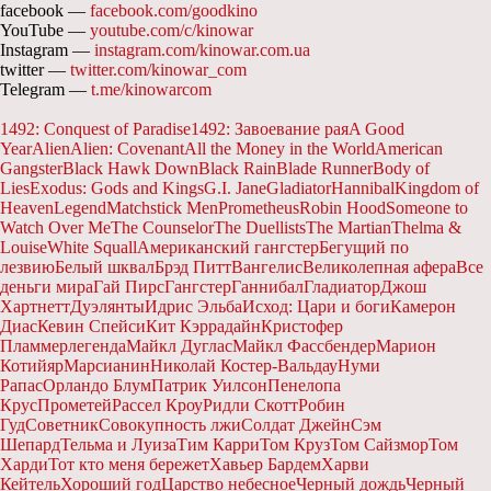
facebook —
facebook.com/goodkino
YouTube —
youtube.com/c/kinowar
Instagram —
instagram.com/kinowar.com.ua
twitter —
twitter.com/kinowar_com
Telegram —
t.me/kinowarcom
1492: Conquest of Paradise
1492: Завоевание рая
A Good
Year
Alien
Alien: Covenant
All the Money in the World
American
Gangster
Black Hawk Down
Black Rain
Blade Runner
Body of
Lies
Exodus: Gods and Kings
G.I. Jane
Gladiator
Hannibal
Kingdom of
Heaven
Legend
Matchstick Men
Prometheus
Robin Hood
Someone to
Watch Over Me
The Counselor
The Duellists
The Martian
Thelma &
Louise
White Squall
Американский гангстер
Бегущий по
лезвию
Белый шквал
Брэд Питт
Вангелис
Великолепная афера
Все
деньги мира
Гай Пирс
Гангстер
Ганнибал
Гладиатор
Джош
Хартнетт
Дуэлянты
Идрис Эльба
Исход: Цари и боги
Камерон
Диас
Кевин Спейси
Кит Кэррадайн
Кристофер
Пламмер
легенда
Майкл Дуглас
Майкл Фассбендер
Марион
Котийяр
Марсианин
Николай Костер-Вальдау
Нуми
Рапас
Орландо Блум
Патрик Уилсон
Пенелопа
Крус
Прометей
Рассел Кроу
Ридли Скотт
Робин
Гуд
Советник
Совокупность лжи
Солдат Джейн
Сэм
Шепард
Тельма и Луиза
Тим Карри
Том Круз
Том Сайзмор
Том
Харди
Тот кто меня бережет
Хавьер Бардем
Харви
Кейтель
Хороший год
Царство небесное
Чeрный дождь
Черный