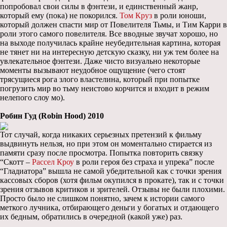
попробовал свои силы в фэнтези, и единственный жанр,
который ему (пока) не покорился.
Том Круз
в роли юноши,
который должен спасти мир от Повелителя Тьмы, и Тим Карри в
роли этого самого повелителя. Все вводные звучат хорошо, но
на выходе получилась крайне неубедительная картина, которая
не тянет ни на интересную детскую сказку, ни уж тем более на
увлекательное фэнтези. Даже чисто визуально некоторые
моменты вызывают неудобное ощущение (чего стоят
трясущиеся рога злого властелина, который при попытке
погрузить мир во тьму неистово корчится и входит в режим
нелепого слоу мо).
Робин Гуд (Robin Hood) 2010
Тот случай, когда никаких серьезных претензий к фильму
выдвинуть нельзя, но при этом он моментально стирается из
памяти сразу после просмотра. Попытка повторить связку
“Скотт –
Рассел Кроу
в роли героя без страха и упрека” после
“Гладиатора” вышла не самой убедительной как с точки зрения
кассовых сборов (хотя фильм окупился в прокате), так и с точки
зрения отзывов критиков и зрителей. Отзывы не были плохими.
Просто было не слишком понятно, зачем к истории самого
меткого лучника, отбирающего деньги у богатых и отдающего
их бедным, обратились в очередной (какой уже) раз.