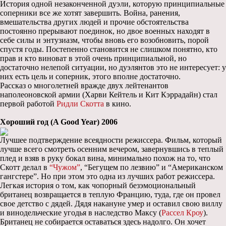
История одной незаконченной дуэли, которую принципиальные
соперники все же хотят завершить. Война, ранения,
вмешательства других людей и прочие обстоятельства
постоянно прерывают поединок, но двое военных находят в
себе силы и энтузиазм, чтобы вновь его возобновить, порой
спустя годы. Постепенно становится не слишком понятно, кто
прав и кто виноват в этой очень принципиальной, но
достаточно нелепой ситуации, но дуэлянтов это не интересует: у
них есть цель и соперник, этого вполне достаточно.
Рассказ о многолетней вражде двух лейтенантов
наполеоновской армии (Харви Кейтель и Кит Кэррадайн) стал
первой работой
Ридли Скотта
в кино.
Хороший год (A Good Year) 2006
Лучшее подтверждение всеядности режиссера. Фильм, который
лучше всего смотреть осенним вечером, завернувшись в теплый
плед и взяв в руку бокал вина, минимально похож на то, что
Скотт делал в
“Чужом”
, “Бегущем по лезвию” и “Американском
гангстере”. Но при этом это одна из лучших работ режиссера.
Легкая история о том, как чопорный безэмоциональный
британец возвращается в теплую Францию, туда, где он провел
свое детство с дядей. Дядя накануне умер и оставил свою виллу
и винодельческие угодья в наследство Максу (
Рассел Кроу
).
Британец не собирается оставаться здесь надолго. Он хочет