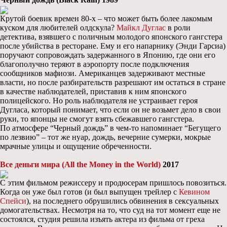
Крутой боевик времен 80-х – что может быть более лакомым
куском для любителей олдскула?
Майкл Дуглас
в роли
детектива, взявшего с поличным молодого японского гангстера
после убийства в ресторане. Ему и его напарнику (Энди Гарсиа)
поручают сопровождать задержанного в Японию, где они его
благополучно теряют в аэропорту после подключения
сообщников мафиози. Американцев задерживают местные
власти, но после разбирательств разрешают им остаться в стране
в качестве наблюдателей, приставив к ним японского
полицейского. Но роль наблюдателя не устраивает героя
Дугласа, который понимает, что если он не возьмет дело в свои
руки, то японцы не смогут взять сбежавшего гангстера.
По атмосфере “Черный дождь” в чем-то напоминает “Бегущего
по лезвию” – тот же нуар, дождь, вечерние сумерки, мокрые
мрачные улицы и ощущение обреченности.
Все деньги мира (All the Money in the World)
2017
С этим фильмом режиссеру и продюсерам пришлось повозиться.
Когда он уже был готов (и был выпущен трейлер с
Кевином
Спейси
), на последнего обрушились обвинения в сексуальных
домогательствах. Несмотря на то, что суд на тот момент еще не
состоялся, студия решила изъять актера из фильма от греха