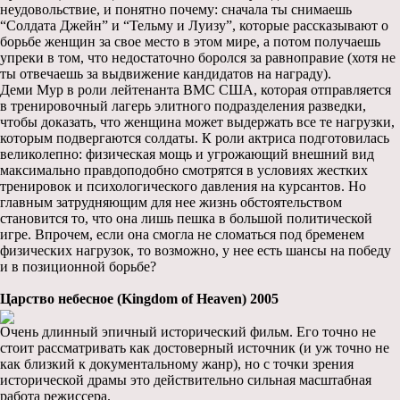
неудовольствие, и понятно почему: сначала ты снимаешь
“Солдата Джейн” и “Тельму и Луизу”, которые рассказывают о
борьбе женщин за свое место в этом мире, а потом получаешь
упреки в том, что недостаточно боролся за равноправие (хотя не
ты отвечаешь за выдвижение кандидатов на награду).
Деми Мур в роли лейтенанта ВМС США, которая отправляется
в тренировочный лагерь элитного подразделения разведки,
чтобы доказать, что женщина может выдержать все те нагрузки,
которым подвергаются солдаты. К роли актриса подготовилась
великолепно: физическая мощь и угрожающий внешний вид
максимально правдоподобно смотрятся в условиях жестких
тренировок и психологического давления на курсантов. Но
главным затрудняющим для нее жизнь обстоятельством
становится то, что она лишь пешка в большой политической
игре. Впрочем, если она смогла не сломаться под бременем
физических нагрузок, то возможно, у нее есть шансы на победу
и в позиционной борьбе?
Царство небесное (Kingdom of Heaven) 2005
Очень длинный эпичный исторический фильм. Его точно не
стоит рассматривать как достоверный источник (и уж точно не
как близкий к документальному жанр), но с точки зрения
исторической драмы это действительно сильная масштабная
работа режиссера.