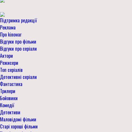
Підтримка редакції
Реклама
Про kinowar
Відгуки про фільми
Відгуки про серіали
Актори
Режисери
Топ серіалів
Детективні серіали
Фантастика
Трилери
Бойовики
Комедії
Детективи
Маловідомі фільми
Старі хороші фільми