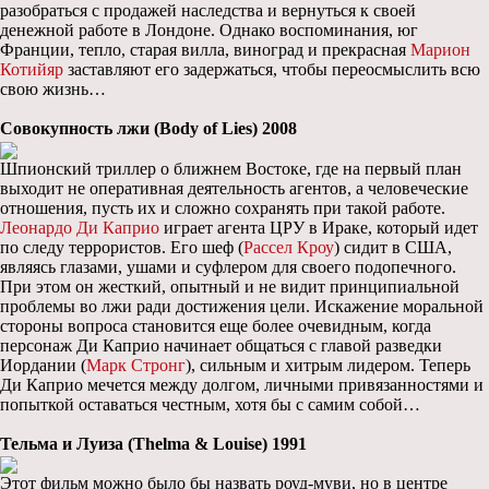
разобраться с продажей наследства и вернуться к своей
денежной работе в Лондоне. Однако воспоминания, юг
Франции, тепло, старая вилла, виноград и прекрасная
Марион
Котийяр
заставляют его задержаться, чтобы переосмыслить всю
свою жизнь…
Совокупность лжи (Body of Lies) 2008
Шпионский триллер о ближнем Востоке, где на первый план
выходит не оперативная деятельность агентов, а человеческие
отношения, пусть их и сложно сохранять при такой работе.
Леонардо Ди Каприо
играет агента ЦРУ в Ираке, который идет
по следу террористов. Его шеф (
Рассел Кроу
) сидит в США,
являясь глазами, ушами и суфлером для своего подопечного.
При этом он жесткий, опытный и не видит принципиальной
проблемы во лжи ради достижения цели. Искажение моральной
стороны вопроса становится еще более очевидным, когда
персонаж Ди Каприо начинает общаться с главой разведки
Иордании (
Марк Стронг
), сильным и хитрым лидером. Теперь
Ди Каприо мечется между долгом, личными привязанностями и
попыткой оставаться честным, хотя бы с самим собой…
Тельма и Луиза (Thelma & Louise) 1991
Этот фильм можно было бы назвать роуд-муви, но в центре