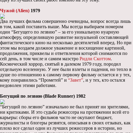
Чужой (Alien)
1979
Два лучших фильма совершенно очевидны, вопрос всегда лишь
в том, какой поставить выше. Мы всегда выбираем номером
один “Бегущего по лезвию” – за его уникальную нуарную
атмосферу, определившую развитие визуальной составляющей
фантастического кино на несколько десятилетий вперед. Но при
этом мы воздаем должное уважение и восхищение картиной,
продолжения, приквелы и ответвления которой снимаются по
сей день, в том числе и самим маэстро
Ридли Скоттом
.
Космический хоррор, снятый в далеком 1979 году, породил
отдельную вселенную. У нее были взлеты и падения, но тепло в
душе по отношению к самому первому фильму остается и у тех,
кому понравились “Прометей” и
“Завет”
, и у тех, кто остался
недоволен этими работами.
Бегущий по лезвию (Blade Runner) 1982
“Бегущий по лезвию” изначально не был принят ни зрителями,
ни критиками. И это судьба режиссера на протяжении всей его
карьеры: сборы его фильмов часто не окупают бюджет,
журналисты и блогеры резвятся, описывая в своих отзывах, как
плохо все сделал один из лучших режиссеров в истории, но