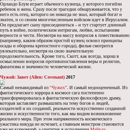
Орландо Блум играет обычного кузнеца, у которого погибли
ребенок и жена. Сразу после трагедии обнаруживается, что у
него есть отец, которого он никогда не знал, который богат и
знатен, и со своим многочисленным войском идет в Иерусалим.
Он предлагает сыну присоединиться – и тут стартует длинный
путь в войне, политическим интригам, любви, испытаниям
верности и чести. Несмотря на массу вопросов к повествованию
(например, каким образом простой кузнец освоил принципы
осады и обороны крепостного города), фильм смотрится
увлекательно, несмотря на свою значительную
продолжительность. Кроме того, Скотт, как всегда, хорош в
осмыслении вопросов противопоставления веры и религии,
фанатизма и значимости человеческой жизни.
Чужой: Завет (Alien: Covenant)
2017
Самый ненавидимый из
“Чужих”
. И самый недооцененный. Из
фантастического хоррора в космосе сага постепенно
трансформировалась в фантастическую философскую драму,
которая заставляет размышлять на тему богов и людей,
создателей и их созданий, реальности искусственно созданной
жизни и искуственности того, как мы видим возникновение
реального мира. При этом напряженность космического
ужастика никуда не исчезает, а главным монстром становится
уже не ксеноморф, а синтетик в исполнении
Майкла