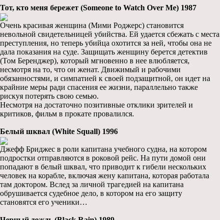
Тот, кто меня бережет (Someone to Watch Over Me) 1987
Очень красивая женщина (Мими Роджерс) становится
невольной свидетельницей убийства. Ей удается сбежать с места
преступления, но теперь убийца охотится за ней, чтобы она не
дала показания на суде. Защищать женщину берется детектив
(Том Беренджер), который мгновенно в нее влюбляется,
несмотря на то, что он женат. Движимый и рабочими
обязанностями, и симпатией к своей подзащитной, он идет на
крайние меры ради спасения ее жизни, параллельно также
рискуя потерять свою семью.
Несмотря на достаточно позитивные отклики зрителей и
критиков, фильм в прокате провалился.
Белый шквал (White Squall) 1996
Джефф Бриджес в роли капитана учебного судна, на котором
подростки отправляются в роковой рейс. На пути домой они
попадают в белый шквал, что приводит к гибели нескольких
человек на корабле, включая жену капитана, которая работала
там доктором. Вслед за личной трагедией на капитана
обрушивается судебное дело, в котором на его защиту
становятся его ученики…
Чeрный дождь (Black Rain) 1989