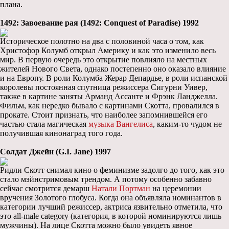
плана.
1492: Завоевание рая (1492: Conquest of Paradise) 1992
Историческое полотно на два с половиной часа о том, как
Христофор Колумб открыл Америку и как это изменило весь
мир. В первую очередь это открытие повлияло на местных
жителей Нового Света, однако постепенно оно оказало влияние
и на Европу. В роли Колумба Жерар Депардье, в роли испанской
королевы постоянная спутница режиссера Сигурни Уивер,
также в картине заняты Арманд Ассанте и Фрэнк Ланджелла.
Фильм, как нередко бывало с картинами Скотта, провалился в
прокате. Стоит признать, что наиболее запомнившейся его
частью стала магическая
музыка Вангелиса
, каким-то чудом не
получившая кинонаград того года.
Солдат Джейн (G.I. Jane) 1997
Ридли Скотт снимал кино о феминизме задолго до того, как это
стало мэйнстримовым трендом. А потому особенно забавно
сейчас смотрится демарш
Натали Портман
на церемонии
вручения Золотого глобуса. Когда она объявляла номинантов в
категории лучший режиссер, актриса язвительно отметила, что
это all-male category (категория, в которой номинируются лишь
мужчины). На лице Скотта можно было увидеть явное