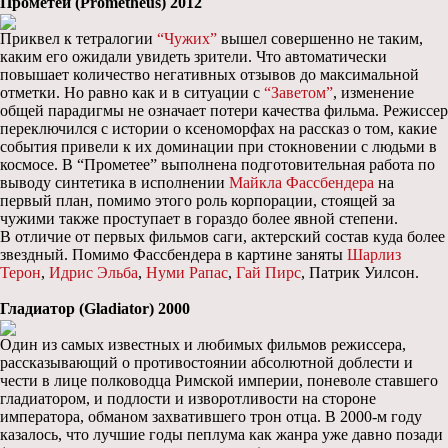
Прометей (Prometheus) 2012
Приквел к тетралогии
“Чужих”
вышел совершенно не таким,
каким его ожидали увидеть зрители. Что автоматически
повышает количество негативных отзывов до максимальной
отметки. Но равно как и в ситуации с
“Заветом”
, изменение
общей парадигмы не означает потери качества фильма. Режиссер
переключился с истории о ксеноморфах на рассказ о том, какие
события привели к их доминации при стокновении с людьми в
космосе. В “Прометее” выполнена подготовительная работа по
выводу синтетика в исполнении
Майкла Фассбендера
на
первый план, помимо этого роль корпорации, стоящей за
чужими также проступает в гораздо более явной степени.
В отличие от первых фильмов саги, актерский состав куда более
звездный. Помимо Фассбендера в картине заняты
Шарлиз
Терон
,
Идрис Эльба
,
Нуми Рапас
,
Гай Пирс
, Патрик Уилсон.
Гладиатор (Gladiator) 2000
Один из самых известных и любимых фильмов режиссера,
рассказывающий о противостоянии абсолютной доблести и
чести в лице полководца Римской империи, поневоле ставшего
гладиатором, и подлости и изворотливости на стороне
императора, обманом захватившего трон отца. В 2000-м году
казалось, что лучшие годы пеплума как жанра уже давно позади