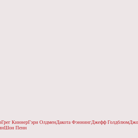
р
Грег Киннер
Гэри Олдмен
Дакота Фэннинг
Джефф Голдблюм
Джо
ин
Шон Пенн