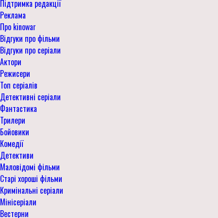
Підтримка редакції
Реклама
Про kinowar
Відгуки про фільми
Відгуки про серіали
Актори
Режисери
Топ серіалів
Детективні серіали
Фантастика
Трилери
Бойовики
Комедії
Детективи
Маловідомі фільми
Старі хороші фільми
Кримінальні серіали
Мінісеріали
Вестерни