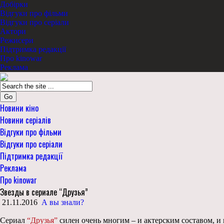
Добірки
Відгуки про фільми
Відгуки про серіали
Актори
Режисери
Підтримка редакції
Про kinowar
Реклама
Go
Новини кіно
Новини серіалів
Відгуки про фільми
Відгуки про серіали
Підтримка редакції
Реклама
Про kinowar
Звезды в сериале “Друзья”
21.11.2016
А вы знали?
Сериал
“Друзья”
силен очень многим – и актерским составом, 