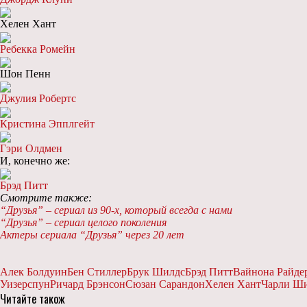
Хелен Хант
Ребекка Ромейн
Шон Пенн
Джулия Робертс
Кристина Эпплгейт
Гэри Олдмен
И, конечно же:
Брэд Питт
Смотрите также:
“Друзья” – сериал из 90-х, который всегда с нами
“Друзья” – сериал целого поколения
Актеры сериала “Друзья” через 20 лет
Алек Болдуин
Бен Стиллер
Брук Шилдс
Брэд Питт
Вайнона Райде
Уизерспун
Ричард Брэнсон
Сюзан Сарандон
Хелен Хант
Чарли Ш
Читайте також