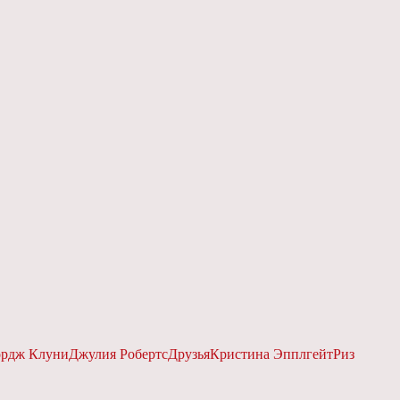
рдж Клуни
Джулия Робертс
Друзья
Кристина Эпплгейт
Риз