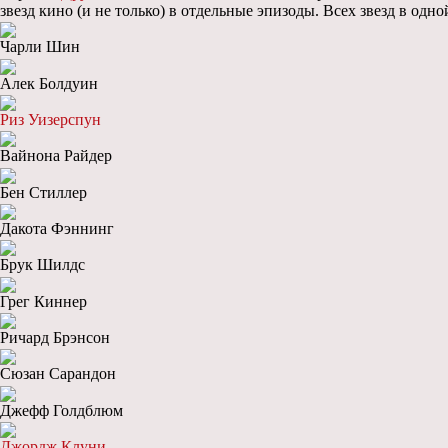
звезд кино (и не только) в отдельные эпизоды. Всех звезд в од
Чарли Шин
Алек Болдуин
Риз Уизерспун
Вайнона Райдер
Бен Стиллер
Дакота Фэннинг
Брук Шилдс
Грег Киннер
Ричард Брэнсон
Сюзан Сарандон
Джефф Голдблюм
Джордж Клуни