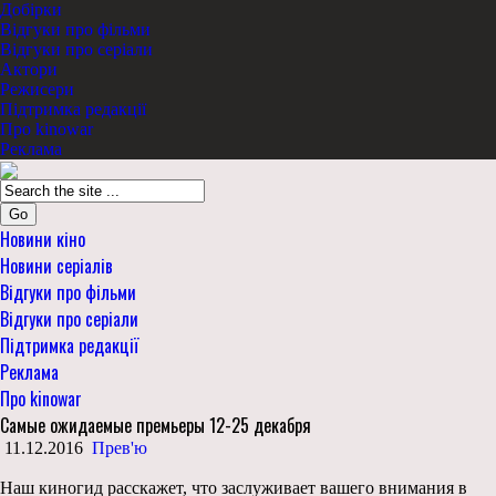
Добірки
Відгуки про фільми
Відгуки про серіали
Актори
Режисери
Підтримка редакції
Про kinowar
Реклама
Go
Новини кіно
Новини серіалів
Відгуки про фільми
Відгуки про серіали
Підтримка редакції
Реклама
Про kinowar
Самые ожидаемые премьеры 12-25 декабря
11.12.2016
Прев'ю
Наш киногид расскажет, что заслуживает вашего внимания в