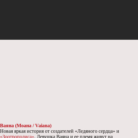
Ваяна (Моана / Vaiana)
Новая яркая история от создателей «Ледяного сердца» и
«Зоотрополиса»
. Девушка Ваяна и ее племя живут на