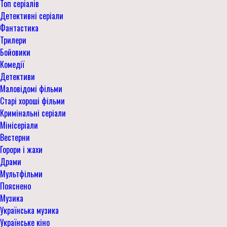
Топ серіалів
Детективні серіали
Фантастика
Трилери
Бойовики
Комедії
Детективи
Маловідомі фільми
Старі хороші фільми
Кримінальні серіали
Мінісеріали
Вестерни
Горори і жахи
Драми
Мультфільми
Пояснено
Музика
Українська музика
Українське кіно