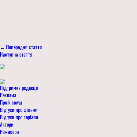
← Попередня стаття
Наступна стаття →
Підтримка редакції
Реклама
Про kinowar
Відгуки про фільми
Відгуки про серіали
Актори
Режисери