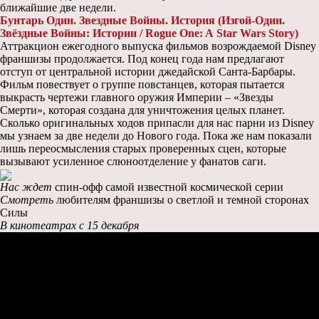
ближайшие две недели.
Бунтарь Один. Звездные Войны. История (Изгой-Один.
Звёздные Войны: Истории /
Rogue
One
:
A
Star
Wars
Story
)
Аттракцион ежегодного выпуска фильмов возрождаемой Disney
франшизы продолжается. Под конец года нам предлагают
отступ от центральной истории джедайской Санта-Барбары.
Фильм повествует о группе повстанцев, которая пытается
выкрасть чертежи главного оружия Империи – «Звезды
Смерти», которая создана для уничтожения целых планет.
Сколько оригинальных ходов припасли для нас парни из Disney
мы узнаем за две недели до Нового года. Пока же нам показали
лишь переосмысления старых проверенных сцен, которые
вызывают усиленное слюноотделение у фанатов саги.
Нас ждет
спин-офф самой известной космической серии
Смотреть
любителям франшизы о светлой и темной сторонах
Силы
В кинотеатрах c 15 декабря