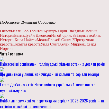
Подготовил Дмитрий Сидоренко
Disney
Билли Боб Торнтон
Бунтарь Один. Звездные Войны.
История
Ваяна
Дуэйн Джонсон
Изгой-один: Звёздные войны.
Истории
Кира Найтли
Моана
Плохой Санта 2
Призрачная
красота
Скрытая красота
Уилл Смит
Хелен Миррен
Эдвард
Нортон
Читайте також
Найкасовіші оригінальні голлівудські фільми останніх десяти років
Що дивитися у липні: найочікуваніші фільми та серіали місяця
Ґатто: Дев’ять життів Неро: вийшов український тизер нового
мультфільму Pixar
Найбільш популярні за переглядами серіали 2025-2026 років – на
стрімінгах, кабелі та телебаченні