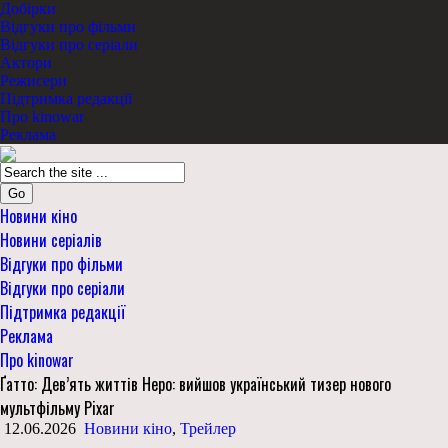
Добірки
Відгуки про фільми
Відгуки про серіали
Актори
Режисери
Підтримка редакції
Про kinowar
Реклама
Go
Новини кіно
Новини серіалів
Відгуки про фільми
Відгуки про серіали
Підтримка редакції
Реклама
Про kinowar
Ґатто: Дев’ять життів Неро: вийшов український тизер нового
мультфільму Pixar
12.06.2026
Новини кіно
,
Трейлер