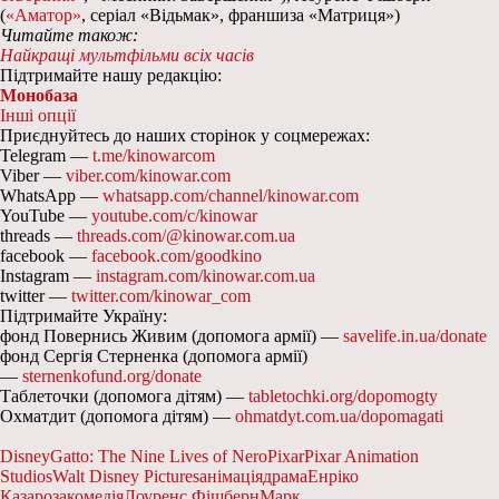
(
«Аматор»
, серіал «Відьмак», франшиза «Матриця»)
Читайте також:
Найкращі мультфільми всіх часів
Підтримайте нашу редакцію:
Монобаза
Інші опції
Приєднуйтесь до наших сторінок у соцмережах:
Telegram —
t.me/kinowarcom
Viber —
viber.com/kinowar.com
WhatsApp —
whatsapp.com/channel/kinowar.com
YouTube —
youtube.com/c/kinowar
threads —
threads.com/@kinowar.com.ua
facebook —
facebook.com/goodkino
Instagram —
instagram.com/kinowar.com.ua
twitter —
twitter.com/kinowar_com
Підтримайте Україну:
фонд Повернись Живим (допомога армії) —
savelife.in.ua/donate
фонд Сергія Стерненка (допомога армії)
—
sternenkofund.org/donate
Таблеточки (допомога дітям) —
tabletochki.org/dopomogty
Охматдит (допомога дітям) —
ohmatdyt.com.ua/dopomagati
Disney
Gatto: The Nine Lives of Nero
Pixar
Pixar Animation
Studios
Walt Disney Pictures
анімація
драма
Енріко
Казароза
комедія
Лоуренс Фішберн
Марк