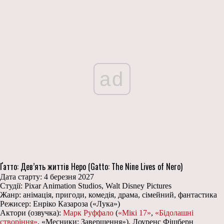
ad
Ґатто: Дев’ять життів Неро (Gatto: The Nine Lives of Nero)
Дата старту: 4 березня 2027
Студії: Pixar Animation Studios, Walt Disney Pictures
Жанр: анімація, пригоди, комедія, драма, сімейний, фантастика
Режисер: Енріко Казароза («Лука»)
Актори (озвучка):
Марк Руффало
(
«Мікі 17»
,
«Бідолашні
створіння»
, «Месники: Завершення»), Лоуренс Фішберн