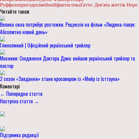
Руффало
пригоди
сімейний
фантастика
Ґатто: Дев'ять життів Неро
Читайте також
Велика сила потребує розтяжки. Рецензія на фільм «Людина-павук:
Абсолютно новий день»
Глиноликий | Офіційний український трейлер
Месники: Сходження Доктора Дума: вийшов український трейлер та
постер
2 сезон «Завдання» стане кросовером із «Мейр із Істтауна»
Коментарі
← Попередня стаття
Наступна стаття →
Підтримка редакції