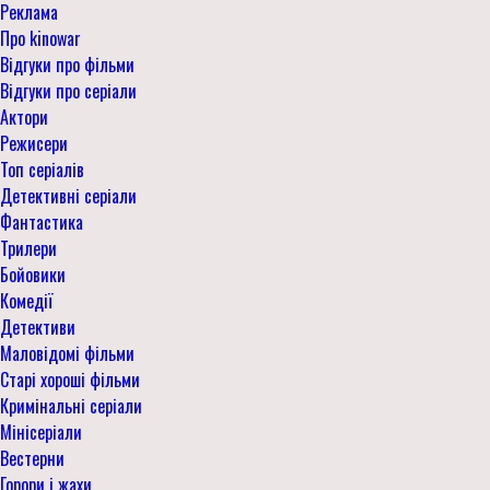
Реклама
Про kinowar
Відгуки про фільми
Відгуки про серіали
Актори
Режисери
Топ серіалів
Детективні серіали
Фантастика
Трилери
Бойовики
Комедії
Детективи
Маловідомі фільми
Старі хороші фільми
Кримінальні серіали
Мінісеріали
Вестерни
Горори і жахи