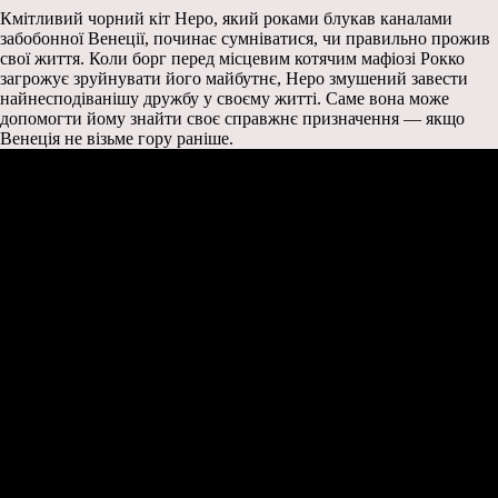
Кмітливий чорний кіт Неро, який роками блукав каналами
забобонної Венеції, починає сумніватися, чи правильно прожив
свої життя. Коли борг перед місцевим котячим мафіозі Рокко
загрожує зруйнувати його майбутнє, Неро змушений завести
найнесподіванішу дружбу у своєму житті. Саме вона може
допомогти йому знайти своє справжнє призначення — якщо
Венеція не візьме гору раніше.