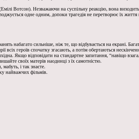
 (Емілі Вотсон). Незважаючи на суспільну реакцію, вона виходит
насолоджується одне одним, допоки трагедія не перетворює їх житт
нять набагато сильніше, ніж те, що відбувається на екрані. Бага
рії всіх героїв спочатку згасають, а потім обертаються нескінче
вихідна. Якщо відповідати на стандартне запитання, “навіщо взага
лишайте своїх матерів наодинці з їх самотністю.
 мабуть, і так знаєте.
ку найважчих фільмів.