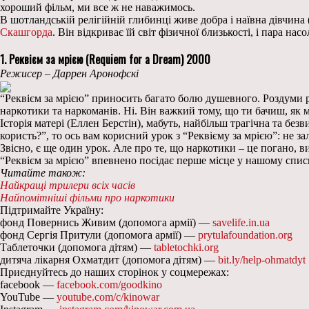
хороший фільм, ми все ж не наважимось.
В шотландській релігійній глибинці живе добра і наївна дівчина
Скашгорда
. Він відкриває їй світ фізичної близькості, і пара 
1. Реквієм за мрією (Requiem for a Dream) 2000
Режисер – Даррен Аронофскі
“Реквієм за мрією” приносить багато болю душевного. Роздуми ра
наркотики та наркоманів. Ні. Він важкий тому, що ти бачиш, як м
Історія матері (Еллен Берстін), мабуть, найбільш трагічна та без
користь?”, то ось вам корисний урок з “Реквієму за мрією”: не за
Звісно, є ще один урок. Але про те, що наркотики – це погано, ви,
“Реквієм за мрією” впевнено посідає перше місце у нашому спис
Читайте також:
Найкращі трилери всіх часів
Найпомітніші фільми про наркотики
Підтримайте Україну:
фонд Повернись Живим (допомога армії) —
savelife.in.ua
фонд Сергія Притули (допомога армії) —
prytulafoundation.org
Таблеточки (допомога дітям) —
tabletochki.org
дитяча лікарня Охматдит (допомога дітям) —
bit.ly/help-ohmatdyt
Приєднуйтесь до наших сторінок у соцмережах:
facebook —
facebook.com/goodkino
YouTube —
youtube.com/c/kinowar