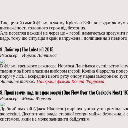
Так, це той самий фільм, в якому Крістіан Бейл виглядає як мумі
виснаженості головного героя від безсоння.
Але перегляд важкий не через це – герой намагається зрозуміти
кадр, тому що ситуація вкрай напружена і поліпшення з певного
9. Лобстер (The Lobster) 2015
Режисер – Йоргос Лантімос
В фільмі грецького режисера Йоргоса Лантімоса суспільство існу
тварину за його власним вибором (герой Коліна Фаррелла поперед
поруч у лісі. І всередині цього руху опору парам заборонено зуст
Читайте також:
Найкращі фільми Коліна Фаррелла
8. Пролітаючи над гніздом зозулі (One Flew Over the Cuckoo’s Nest) 19
Режисер – Мілош Форман
Дрібний шахрай (Джек Ніколсон) вирішує уникнути кримінальної 
жорсткіші. Деспотична влада старшої сестри майже безмежна, а 
системою, який не може залишити байдужим.