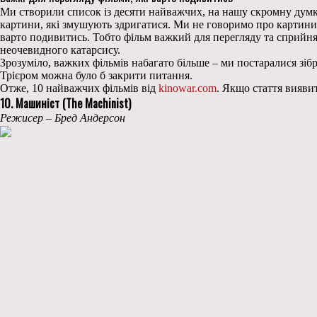
Ми створили список із десяти найважчих, на нашу скромну думку
картини, які змушують здригатися. Ми не говоримо про картини, 
варто подивитись. Тобто фільм важкий для перегляду та сприйн
неочевидного катарсису.
Зрозуміло, важких фільмів набагато більше – ми постаралися зі
Трієром можна було б закрити питання.
Отже, 10 найважчих фільмів від
kinowar.com
. Якщо стаття вияви
10. Машиніст (The Machinist)
Режисер – Бред Андерсон