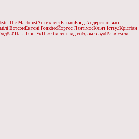
bster
The Machinist
Антихрист
Батько
Бред Андерсон
важкі
мілі Вотсон
Ентоні Гопкінс
Йоргос Лантімос
Клінт Іствуд
Крістіан
Олдбой
Пак Чхан Ук
Пролітаючи над гніздом зозулі
Реквієм за