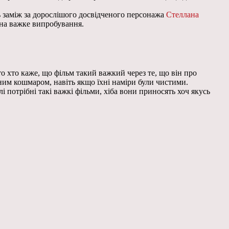
ь заміж за дорослішого досвідченого персонажа
Стеллана
я на важке випробування.
то хто каже, що фільм такий важкий через те, що він про
нним кошмаром, навіть якщо їхні наміри були чистими.
лі потрібні такі важкі фільми, хіба вони приносять хоч якусь