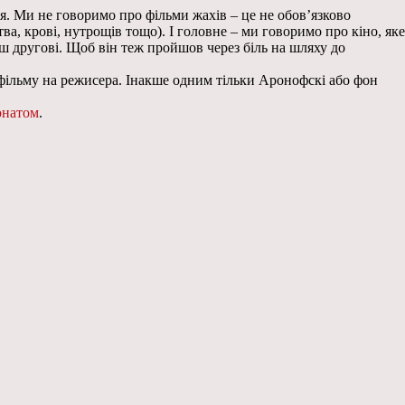
. Ми не говоримо про фільми жахів – це не обов’язково
а, крові, нутрощів тощо). І головне – ми говоримо про кіно, яке
ш другові. Щоб він теж пройшов через біль на шляху до
 фільму на режисера. Інакше одним тільки Аронофскі або фон
онатом
.