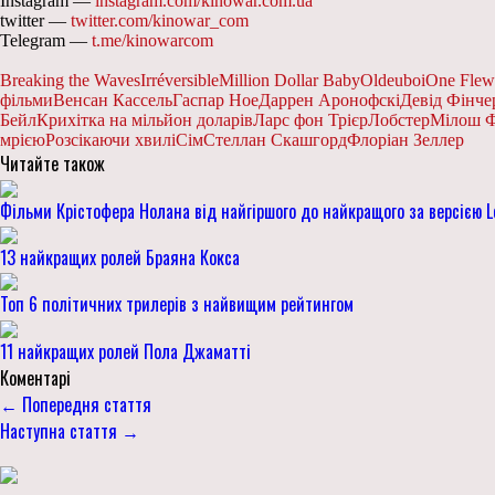
Instagram —
instagram.com/kinowar.com.ua
twitter —
twitter.com/kinowar_com
Telegram —
t.me/kinowarcom
Breaking the Waves
Irréversible
Million Dollar Baby
Oldeuboi
One Flew
фільми
Венсан Кассель
Гаспар Ное
Даррен Аронофскі
Девід Фінче
Бейл
Крихітка на мільйон доларів
Ларс фон Трієр
Лобстер
Мілош 
мрією
Розсікаючи хвилі
Сім
Стеллан Скашгорд
Флоріан Зеллер
Читайте також
Фільми Крістофера Нолана від найгіршого до найкращого за версією L
13 найкращих ролей Браяна Кокса
Топ 6 політичних трилерів з найвищим рейтингом
11 найкращих ролей Пола Джаматті
Коментарі
← Попередня стаття
Наступна стаття →