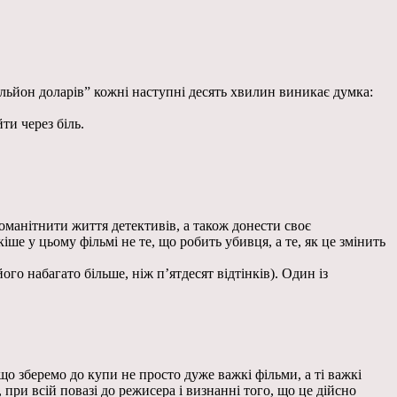
мільйон доларів” кожні наступні десять хвилин виникає думка:
ти через біль.
оманітнити життя детективів, а також донести своє
іше у цьому фільмі не те, що робить убивця, а те, як це змінить
ого набагато більше, ніж п’ятдесят відтінків). Один із
що зберемо до купи не просто дуже важкі фільми, а ті важкі
ри всій повазі до режисера і визнанні того, що це дійсно