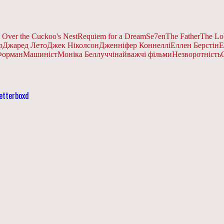
 Over the Cuckoo's Nest
Requiem for a Dream
Se7en
The Father
The Lo
р
Джаред Лето
Джек Ніколсон
Дженніфер Коннеллі
Еллен Берстін
Е
Форман
Машиніст
Моніка Беллуччі
найважчі фільми
Незворотність
etterboxd