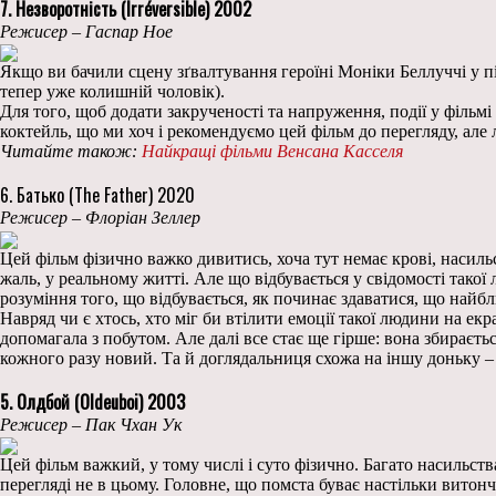
7. Незворотність (Irréversible) 2002
Режисер – Гаспар Ное
Якщо ви бачили сцену зґвалтування героїні Моніки Беллуччі у пі
тепер уже колишній чоловік).
Для того, щоб додати закрученості та напруження, події у фільмі
коктейль, що ми хоч і рекомендуємо цей фільм до перегляду, але
Читайте також:
Найкращі фільми Венсана Касселя
6. Батько (The Father) 2020
Режисер – Флоріан Зеллер
Цей фільм фізично важко дивитись, хоча тут немає крові, насильс
жаль, у реальному житті. Але що відбувається у свідомості тако
розуміння того, що відбувається, як починає здаватися, що найбл
Навряд чи є хтось, хто міг би втілити емоції такої людини на ек
допомагала з побутом. Але далі все стає ще гірше: вона збираєть
кожного разу новий. Та й доглядальниця схожа на іншу доньку –
5. Олдбой (Oldeuboi) 2003
Режисер – Пак Чхан Ук
Цей фільм важкий, у тому числі і суто фізично. Багато насильст
перегляді не в цьому. Головне, що помста буває настільки витонч