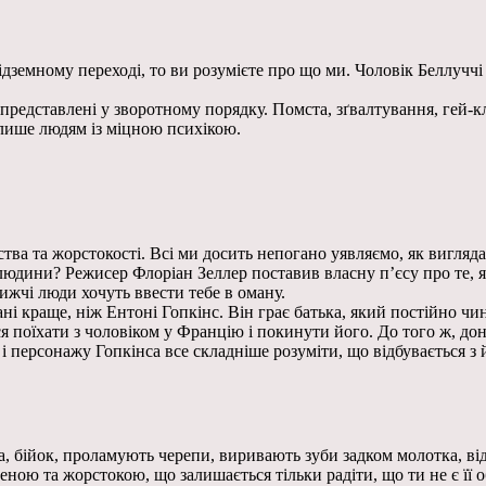
дземному переході, то ви розумієте про що ми. Чоловік Беллуччі 
 представлені у зворотному порядку. Помста, зґвалтування, гей-к
 лише людям із міцною психікою.
тва та жорстокості. Всі ми досить непогано уявляємо, як вигляда
ї людини? Режисер Флоріан Зеллер поставив власну п’єсу про те, 
ижчі люди хочуть ввести тебе в оману.
рані краще, ніж Ентоні Гопкінс. Він грає батька, який постійно 
ся поїхати з чоловіком у Францію і покинути його. До того ж, дон
 і персонажу Гопкінса все складніше розуміти, що відбувається 
ва, бійок, проламують черепи, виривають зуби задком молотка, ві
еною та жорстокою, що залишається тільки радіти, що ти не є її о