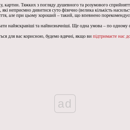
, картин. Тяжких з погляду душевного та розумового сприйняття
які неприємно дивитися суто фізично (велика кількість насильств
яття, але при цьому хороший – такий, що впевнено порекомендує
брати найяскравіші та найвизначніші. Ще одна умова – по одному
ться для вас корисною, будемо вдячні, якщо ви
підтримаєте нас д
ad