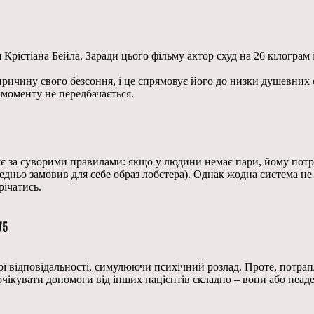
я Крістіана Бейла. Заради цього фільму актор схуд на 26 кілограм
 причину свого безсоння, і це спрямовує його до низки душевних
 моменту не передбачається.
є за суворими правилами: якщо у людини немає пари, йому потріб
ньо замовив для себе образ лобстера). Однак жодна система не є
річатись.
75
відповідальності, симулюючи психічний розлад. Проте, потрапля
очікувати допомоги від інших пацієнтів складно – вони або неад