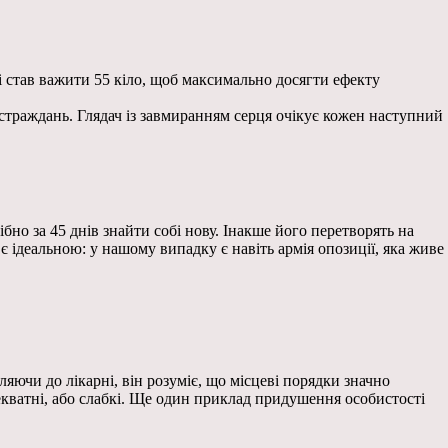
 і став важити 55 кіло, щоб максимально досягти ефекту
 страждань. Глядач із завмиранням серця очікує кожен наступний
но за 45 днів знайти собі нову. Інакше його перетворять на
 ідеальною: у нашому випадку є навіть армія опозиції, яка живе
ючи до лікарні, він розуміє, що місцеві порядки значно
екватні, або слабкі. Ще один приклад придушення особистості