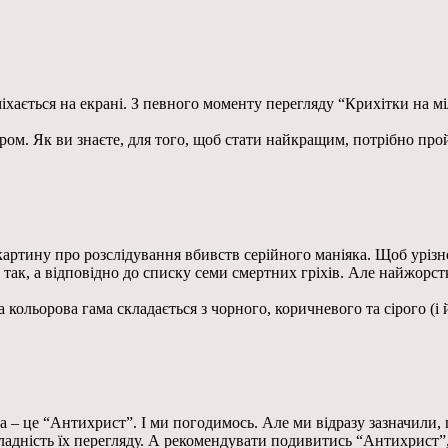
міхається на екрані. З певного моменту перегляду “Крихітки на 
ром. Як ви знаєте, для того, щоб стати найкращим, потрібно прой
картину про розслідування вбивств серійного маніяка. Щоб урізн
 так, а відповідно до списку семи смертних гріхів. Але найжорстк
 кольорова гама складається з чорного, коричневого та сірого (і й
ра – це “Антихрист”. І ми погодимось. Але ми відразу зазначили, 
дність їх перегляду. А рекомендувати подивитись “Антихрист”, п