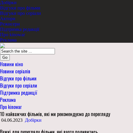
Добірки
Відгуки про фільми
Відгуки про серіали
Актори
Режисери
Підтримка редакції
Про kinowar
Реклама
Go
Новини кіно
Новини серіалів
Відгуки про фільми
Відгуки про серіали
Підтримка редакції
Реклама
Про kinowar
10 найважчих фільмів, які ми рекомендуємо до перегляду
04.06.2023
Добірки
Важкі для перегляду фільми, які варто подивитись