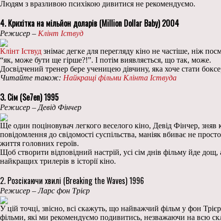
Людям з вразливою психікою дивитися не рекомендуємо.
4. Крихітка на мільйон доларів (Million Dollar Baby) 2004
Режисер –
Клінт Іствуд
Клінт Іствуд
знімає дегке для перегляду кіно не частіше, ніж пос
“як, може бути ще гірше?!”. І потім виявляється, що так, може.
Досвідчений тренер бере ученицею дівчину, яка хоче стати боксе
Читайте також:
Найкращі фільми Клінта Іствуда
3. Сім (Se7en) 1995
Режисер – Девід Фінчер
Ще один поціновувач легкого веселого кіно, Девід Фінчер, зняв 
повідомлення до свідомості суспільства, маніяк вбиває не просто
життя головних героїв.
Щоб створити відповідний настрій, усі сім днів фільму йде дощ, а
найкращих трилерів в історії кіно.
2. Розсікаючи хвилі (Breaking the Waves) 1996
Режисер – Ларс фон Трієр
У цій точці, звісно, всі скажуть, що найважчий фільм у фон Тріє
фільми, які ми рекомендуємо подивитись, незважаючи на всю скла