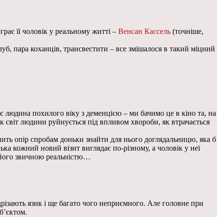
грає її чоловік у реальному житті –
Венсан Кассель
(точніше,
луб, пара коханців, трансвестити – все змішалося в такий міцний
є людина похилого віку з деменцією – ми бачимо це в кіно та, на
як світ людини руйнується під впливом хвороби, як втрачається
чинить опір спробам доньки знайти для нього доглядальницю, яка б
ька кожний новий візит виглядає по-різному, а чоловік у неї
з його звичною реальністю…
дрізають язик і ще багато чого неприємного. Але головне при
б’єктом.