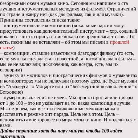
безбрежный океан музыки кино. Сегодня мы напишем о ста
лучших инструментальных мелодиях из фильмов. Ограничений
по стране и жанру нет (как для фильма, так и для музыки).
Принципы составления списка такие:
– инструментальные композиции (вокальные партии могут
присутствовать как дополнительный инструмент – хор, сольный
вокализ – но это присутствие вокала не предполагает слова. То
есть, песни мы не вставляли – об этом мы писали в
прошлой
статье
)
– композиции, ставшие известными благодаря фильму (то есть,
если музыка сначала стала известной, а потом попала в фильм –
мы ее не включали; исключения, как всегда, есть, мы их
оговорим)
– музыку из мюзиклов и биографических фильмов о музыкантах
и композиторах мы не включали (поэтому здесь не будет музыки
из “Амадеуса” о Моцарте или из “Бессмертной возлюбленной” о
Бетховене)
– нумерация значения не имеет. Мы просто проставили цифры
от 1 до 100 – это не указывает на то, какая композиция лучше.
Мы не знаем, как все эти великолепные мелодии можно
расставить в режиме хит-парада. Цель не в этом. Цель –
вспомнить самое хорошее из мира музыки кино. И поделиться с
вами.
Дайте странице хотя бы пару минут, чтобы 100 видео
загрузились