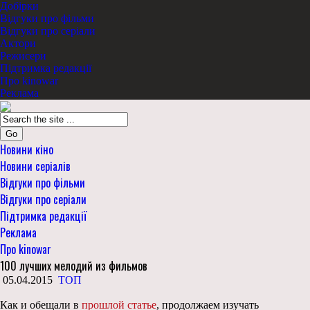
Добірки
Відгуки про фільми
Відгуки про серіали
Актори
Режисери
Підтримка редакції
Про kinowar
Реклама
Go
Новини кіно
Новини серіалів
Відгуки про фільми
Відгуки про серіали
Підтримка редакції
Реклама
Про kinowar
100 лучших мелодий из фильмов
05.04.2015
ТОП
Как и обещали в
прошлой статье
, продолжаем изучать