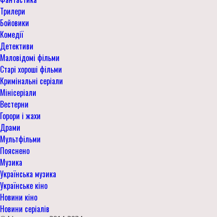
Трилери
Бойовики
Комедії
Детективи
Маловідомі фільми
Старі хороші фільми
Кримінальні серіали
Мінісеріали
Вестерни
Горори і жахи
Драми
Мультфільми
Пояснено
Музика
Українська музика
Українське кіно
Новини кіно
Новини серіалів