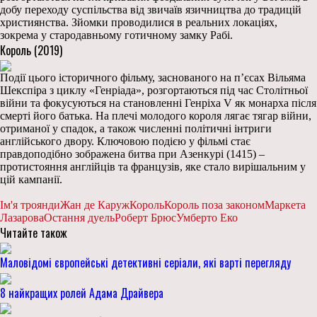
добу переходу суспільства від звичаїв язичництва до традицій
християнства. Зйомки проводилися в реальних локаціях,
зокрема у стародавньому готичному замку Рабі.
Король (2019)
Події цього історичного фільму, заснованого на п’єсах Вільяма
Шекспіра з циклу «Генріада», розгортаються під час Столітньої
війни та фокусуються на становленні Генріха V як монарха після
смерті його батька. На плечі молодого короля лягає тягар війни,
отриманої у спадок, а також численні політичні інтриги
англійського двору. Ключовою подією у фільмі стає
правдоподібно зображена битва при Азенкурі (1415) –
протистояння англійців та французів, яке стало вирішальним у
цій кампанії.
Ім'я троянди
Жан де Каруж
Король
Король поза законом
Маркета
Лазарова
Остання дуель
Роберт Брюс
Умберто Еко
Читайте також
Маловідомі європейські детективні серіали, які варті перегляду
8 найкращих ролей Адама Драйвера