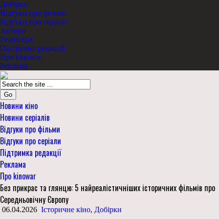
Добірки
Відгуки про фільми
Відгуки про серіали
Актори
Режисери
Підтримка редакції
Про kinowar
Реклама
Go
Новини кіно
Новини серіалів
Відгуки про фільми
Відгуки про серіали
Підтримка редакції
Реклама
Про kinowar
Без прикрас та глянцю: 5 найреалістичніших історичних фільмів про
Середньовічну Європу
06.04.2026
Історичне кіно
,
Добірки