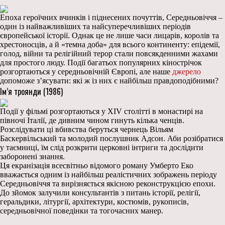
Епоха героїчних вчинків і піднесених почуттів, Середньовіччя –
один із найважливіших та найсуперечливіших періодів
європейської історії. Однак це не лише часи лицарів, королів та
хрестоносців, а й «темна доба» для всього континенту: епідемії,
голод, війни та релігійний терор стали повсякденними жахами
для простого люду. Події багатьох популярних кінострічок
розгортаються у середньовічній Європі, але наше
джерело
допоможе з’ясувати: які ж із них є найбільш правдоподібними?
Ім’я троянди (1986)
Події у фільмі розгортаються у XIV столітті в монастирі на
півночі Італії, де дивним чином гинуть кілька ченців.
Розслідувати ці вбивства беруться чернець Вільям
Баскервільський та молодий послушник Адсон. Аби розібратися
у таємниці, їм слід розкрити церковні інтриги та дослідити
заборонені знання.
Ця екранізація всесвітньо відомого роману Умберто Еко
вважається одним із найбільш реалістичних зображень періоду
Середньовіччя та вирізняється якісною реконструкцією епохи.
До зйомок залучили консультантів з питань історії, релігії,
геральдики, літургії, архітектури, костюмів, рукописів,
середньовічної поведінки та тогочасних манер.