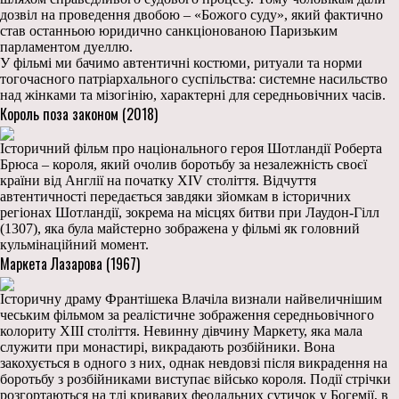
дозвіл на проведення двобою – «Божого суду», який фактично
став останньою юридично санкціонованою Паризьким
парламентом дуеллю.
У фільмі ми бачимо автентичні костюми, ритуали та норми
тогочасного патріархального суспільства: системне насильство
над жінками та мізогінію, характерні для середньовічних часів.
Король поза законом (2018)
Історичний фільм про національного героя Шотландії Роберта
Брюса – короля, який очолив боротьбу за незалежність своєї
країни від Англії на початку XIV століття. Відчуття
автентичності передається завдяки зйомкам в історичних
регіонах Шотландії, зокрема на місцях битви при Лаудон-Гілл
(1307), яка була майстерно зображена у фільмі як головний
кульмінаційний момент.
Маркета Лазарова (1967)
Історичну драму Франтішека Влачіла визнали найвеличнішим
чеським фільмом за реалістичне зображення середньовічного
колориту XIII століття. Невинну дівчину Маркету, яка мала
служити при монастирі, викрадають розбійники. Вона
закохується в одного з них, однак невдовзі після викрадення на
боротьбу з розбійниками виступає військо короля. Події стрічки
розгортаються на тлі кривавих феодальних сутичок у Богемії, в