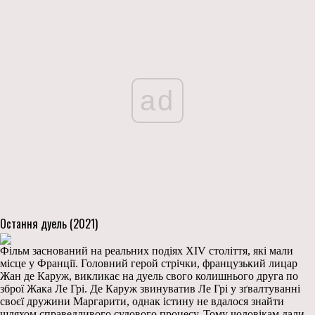
ad
Остання дуель (2021)
Фільм заснований на реальних подіях XIV століття, які мали
місце у Франції. Головний герой стрічки, французький лицар
Жан де Каруж, викликає на дуель свого колишнього друга по
зброї Жака Ле Грі. Де Каруж звинуватив Ле Грі у зґвалтуванні
своєї дружини Маргарити, однак істину не вдалося знайти
шляхом справедливого судового процесу. Тому чоловікам дали