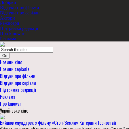
Добірки
Відгуки про фільми
Відгуки про серіали
Актори
Режисери
Підтримка редакції
Про kinowar
Реклама
Go
Новини кіно
Новини серіалів
Відгуки про фільми
Відгуки про серіали
Підтримка редакції
Реклама
Про kinowar
Українське кіно
Вийшов саундтрек з фільму «Стоп-Земля» Катерини Горностай
Фільм-володар «Кришталевого ведмедя» Берлінале української р