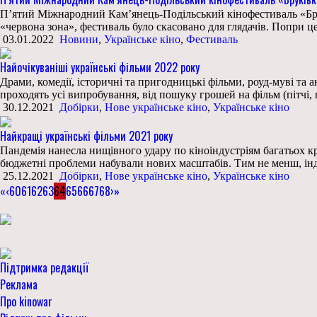
П’ятий Міжнародний Кам’янець-Подільський кінофестиваль «Бруків
«червона зона», фестиваль було скасовано для глядачів. Попри ц
03.01.2022
Новини
,
Українське кіно
,
Фестиваль
Найочікуваніші українські фільми 2022 року
Драми, комедії, історичні та пригодницькі фільми, роуд-муві та а
проходять усі випробування, від пошуку грошей на фільм (пітчі,
30.12.2021
Добірки
,
Нове українське кіно
,
Українське кіно
Найкращі українські фільми 2021 року
Пандемія нанесла нищівного удару по кіноіндустріям багатьох кр
бюджетні проблеми набували нових масштабів. Тим не менш, інду
25.12.2021
Добірки
,
Нове українське кіно
,
Українське кіно
«
‹
60
61
62
63
64
65
66
67
68
›
»
Підтримка редакції
Реклама
Про kinowar