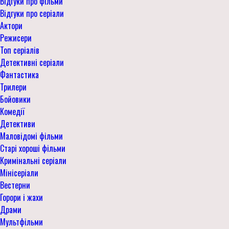
Відгуки про фільми
Відгуки про серіали
Актори
Режисери
Топ серіалів
Детективні серіали
Фантастика
Трилери
Бойовики
Комедії
Детективи
Маловідомі фільми
Старі хороші фільми
Кримінальні серіали
Мінісеріали
Вестерни
Горори і жахи
Драми
Мультфільми