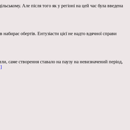
ському. Але після того як у регіоні на цей час була введена
в набирає обертів. Ентузіасти цієї не надто вдячної справи
ли, саме створення ставало на паузу на невизначений період,
.]