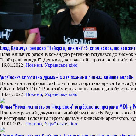
Влад Климчук, режисер “Найкращі вихідні”: Я сподіваюсь, що все жи
Влад Климчук разом із командою ретельно готувався до зйомок ко
“Найкращі вихідні”. День видався важкий і трохи іронічний: піс
16.01.2022
Новини
,
Українське кіно
Українська спортивна драма «Із зав’язаними очима» вийшла онлайн
На онлайн-платформі Takflix вийшла спортивна драма Тараса Дрон
бійчині ММА Юлії. Вона займається змішаними єдиноборствами з 
13.01.2022
Новини
,
Українське кіно
Фільм “Нескінченність за Флоріаном” відібрано до програми МКФ у 
Повнометражний документальний фільм Олексія Радинського “Нес
в Роттердамі Головним героєм фільму є київський архітектор, ху
11.01.2022
Новини
,
Українське кіно
П’ятий Міжнародний Кам’янець-Подільський кінофестиваль «Бруківк