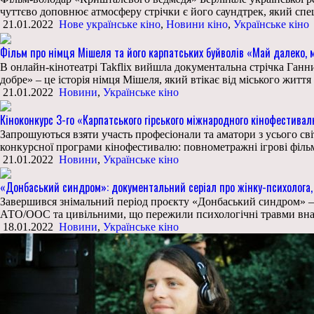
чуттєво доповнює атмосферу стрічки є його саундтрек, який спе
21.01.2022
Нове українське кіно
,
Новини кіно
,
Українське кіно
Фільм про німця Мішеля та його карпатських буйволів «Май далеко,
В онлайн-кінотеатрі Takflix вийшла документальна стрічка Ганн
добре» – це історія німця Мішеля, який втікає від міського життя 
21.01.2022
Новини
,
Українське кіно
Кіноконкурс 3-го «Карпатського гірського міжнародного кінофестивал
Запрошуються взяти участь професіонали та аматори з усього світ
конкурсної програми кінофестивалю: повнометражні ігрові фільми 
21.01.2022
Новини
,
Українське кіно
«Донбаський синдром»: документальний серіал про жінку-психолога, щ
Завершився знімальний період проєкту «Донбаський синдром» – ч
АТО/ООС та цивільними, що пережили психологічні травми внасл
18.01.2022
Новини
,
Українське кіно