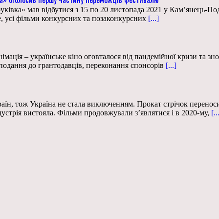
ка» мав відбутися з 15 по 20 листопада 2021 у Кам’янець-Поділь
е, усі фільми конкурсних та позаконкурсних
[...]
німація – українське кіно оговталося від пандемійної кризи та зно
 подання до грантодавців, переконання спонсорів
[...]
аїн, тож Україна не стала виключенням. Прокат стрічок переноси
стрія вистояла. Фільми продовжували з’являтися і в 2020-му,
[..