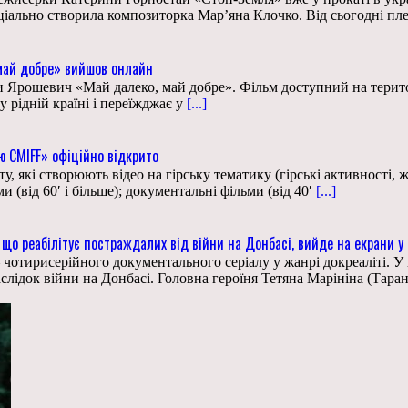
ціально створила композиторка Мар’яна Клочко. Від сьогодні пл
 май добре» вийшов онлайн
и Ярошевич «Май далеко, май добре». Фільм доступний на терито
у рідній країні і переїжджає у
[...]
ю CMIFF» офіційно відкрито
у, які створюють відео на гірську тематику (гірські активності, 
(від 60′ і більше); документальні фільми (від 40′
[...]
о реабілітує постраждалих від війни на Донбасі, вийде на екрани у 
отирисерійного документального серіалу у жанрі докреаліті. У 
ідок війни на Донбасі. Головна героїня Тетяна Марініна (Таран