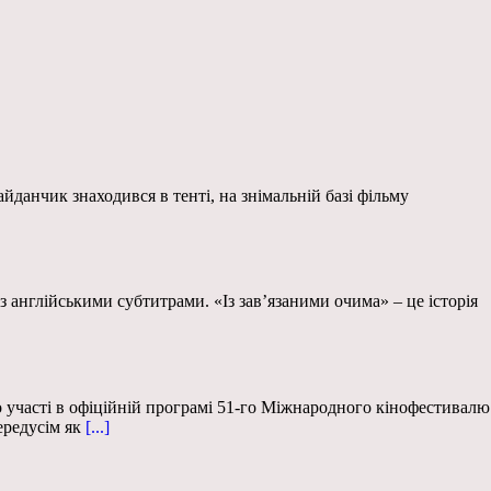
йданчик знаходився в тенті, на знімальній базі фільму
 англійськими субтитрами. «Із зав’язаними очима» – це історія
 участі в офіційній програмі 51-го Міжнародного кінофестивалю
ередусім як
[...]