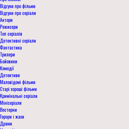
Відгуки про фільми
Відгуки про серіали
Актори
Режисери
Топ серіалів
Детективні серіали
Фантастика
Трилери
Бойовики
Комедії
Детективи
Маловідомі фільми
Старі хороші фільми
Кримінальні серіали
Мінісеріали
Вестерни
Горори і жахи
Драми