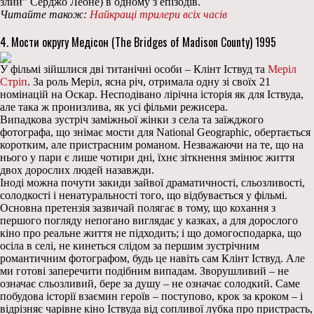
злий” Серджо Леоне) в одному з епізодів.
Читайте також:
Найкращі трилери всіх часів
4. Мости округу Медісон (The Bridges of Madison County) 1995
У фільмі зійшлися дві титанічні особи – Клінт Іствуд та
Меріл
Стріп
. За роль Меріл, ясна річ, отримала одну зі своїх 21
номінацій на Оскар. Несподівано лірічна історія як для Іствуда,
але така ж пронизлива, як усі фільми режисера.
Випадкова зустріч заміжньої жінки з села та заїжджого
фотографа, що знімає мости для National Geographic, обертається
коротким, але пристрасним романом. Незважаючи на те, що на
нього у пари є лише чотири дні, їхнє зіткнення змінює життя
двох дорослих людей назавжди.
Іноді можна почути закиди зайвої драматичності, сльозливості,
солодкості і ненатуральності того, що відбувається у фільмі.
Основна претензія зазвичай полягає в тому, що кохання з
першого погляду непогано виглядає у казках, а для дорослого
кіно про реальне життя не підходить; і що домогосподарка, що
осіла в селі, не кинеться слідом за першим зустрічним
романтичним фотографом, будь це навіть сам Клінт Іствуд. Але
ми готові заперечити подібним випадам. Зворушливий – не
означає сльозливий, бере за душу – не означає солодкий. Саме
побудова історії взаємин героїв – поступово, крок за кроком – і
відрізняє чарівне кіно Іствуда від сопливої ​​лубка про пристрасть,