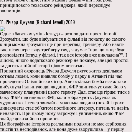
принципового техаського рейнджера, який переслідує
злочинців.
11. Річард Джуелл (Richard Jewell) 2019
Одне з багатьох умінь Іствуда – розповідати прості історії.
Зрозуміти, що буде відбуватися в фільмі від початку до самого
кінця можна зрозуміти ще при перегляді трейлеру. Або навіть
так, після перегляду трейлеру глядач думає “про що ж ще буде
розповідати Іствуд у фільмі, і так вся історія вже викладена?”. І
дійсно, нічого додаткового режисер не показує, але цієї простої
та досить лінійної історії цілком вистачає.
Приватний охоронець Річард Джуелл рятує життя декільком
сотням людей, коли виявляє бомбу у парку в Атланті під час
проведення Олімпійських ігор. Але оскільки бомба все ж таки
вибухнула і загинуло дві людини, ФБР звинувачує саме його у
завчасному плануванні цього теракту. Далі стає ще гірше: тиск з
боку ФБР підсилюють ЗМІ, коли зображують Джуелла як
чудовисько. І тепер звичайна маленька людина (нехай і трохи
дивакувата) стає об’єктом постійного інтересу, питань та навіть
ненависті. При цьому йому загрожує і ув’язнення, якщо ФБР
знайде докази його провини.
Ця біографічна історія за реальними подіями не має серйозних
твістів та несподіванок, але вона дуже зворушлива – у першу