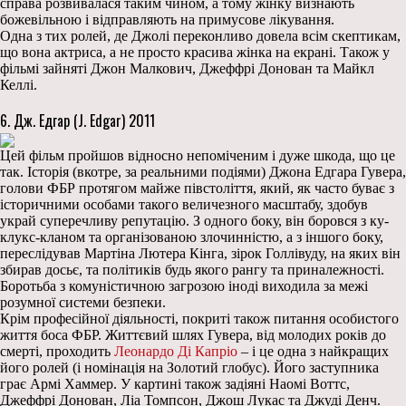
справа розвивалася таким чином, а тому жінку визнають
божевільною і відправляють на примусове лікування.
Одна з тих ролей, де Джолі переконливо довела всім скептикам,
що вона актриса, а не просто красива жінка на екрані. Також у
фільмі зайняті Джон Малкович, Джеффрі Донован та Майкл
Келлі.
6. Дж. Едгар (J. Edgar) 2011
Цей фільм пройшов відносно непоміченим і дуже шкода, що це
так. Історія (вкотре, за реальними подіями) Джона Едгара Гувера,
голови ФБР протягом майже півстоліття, який, як часто буває з
історичними особами такого величезного масштабу, здобув
украй суперечливу репутацію. З одного боку, він боровся з ку-
клукс-кланом та організованою злочинністю, а з іншого боку,
переслідував Мартіна Лютера Кінга, зірок Голлівуду, на яких він
збирав досьє, та політиків будь якого рангу та приналежності.
Боротьба з комуністичною загрозою іноді виходила за межі
розумної системи безпеки.
Крім професійної діяльності, покриті також питання особистого
життя боса ФБР. Життєвий шлях Гувера, від молодих років до
смерті, проходить
Леонардо Ді Капріо
– і це одна з найкращих
його ролей (і номінація на Золотий глобус). Його заступника
грає Армі Хаммер. У картині також задіяні Наомі Воттс,
Джеффрі Донован, Ліа Томпсон, Джош Лукас та Джуді Денч.