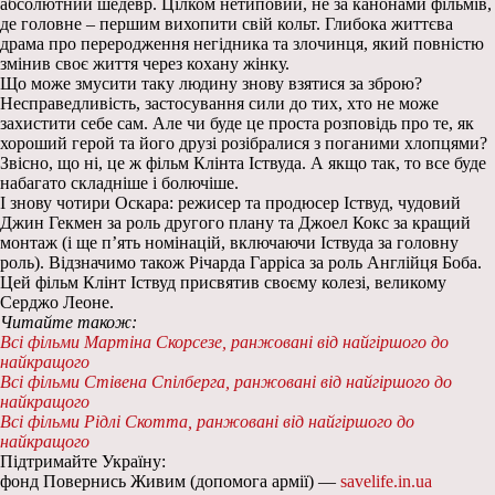
абсолютний шедевр. Цілком нетиповий, не за канонами фільмів,
де головне – першим вихопити свій кольт. Глибока життєва
драма про переродження негідника та злочинця, який повністю
змінив своє життя через кохану жінку.
Що може змусити таку людину знову взятися за зброю?
Несправедливість, застосування сили до тих, хто не може
захистити себе сам. Але чи буде це проста розповідь про те, як
хороший герой та його друзі розібралися з поганими хлопцями?
Звісно, що ні, це ж фільм Клінта Іствуда. А якщо так, то все буде
набагато складніше і болючіше.
І знову чотири Оскара: режисер та продюсер Іствуд, чудовий
Джин Гекмен за роль другого плану та Джоел Кокс за кращий
монтаж (і ще п’ять номінацій, включаючи Іствуда за головну
роль). Відзначимо також Річарда Гарріса за роль Англійця Боба.
Цей фільм Клінт Іствуд присвятив своєму колезі, великому
Серджо Леоне.
Читайте також:
Всі фільми Мартіна Скорсезе, ранжовані від найгіршого до
найкращого
Всі фільми Стівена Спілберга, ранжовані від найгіршого до
найкращого
Всі фільми Рідлі Скотта, ранжовані від найгіршого до
найкращого
Підтримайте Україну:
фонд Повернись Живим (допомога армії) —
savelife.in.ua