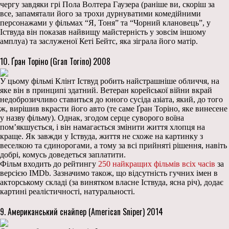
чергу завдяки грі Пола Волтера Гаузера (раніше ви, скоріш за
все, запамятали його за трохи дурнуватими комедійними
персонажами у фільмах “Я, Тоня” та “Чорний клановець”, у
Іствуда він показав найвищу майстерність у зовсім іншому
амплуа) та заслуженої Кеті Бейтс, яка зіграла його матір.
10. Ґран Торіно (Gran Torino) 2008
У цьому фільмі Клінт Іствуд робить найстрашніше обличчя, на
яке він в принципі здатний. Ветеран корейської війни вкрай
недоброзичливо ставиться до юного сусіда азіата, який, до того
ж, вирішив вкрасти його авто (те саме Ґран Торіно, яке винесене
у назву фільму). Однак, згодом серце суворого воїна
пом’якшується, і він намагається змінити життя хлопця на
краще. Як завжди у Іствуда, життя не схоже на картинку з
веселкою та єдинорогами, а тому за всі прийняті рішення, навіть
добрі, комусь доведеться заплатити.
Фільм входить до рейтингу
250 найкращих фільмів всіх часів
за
версією IMDb. Зазначимо також, що відсутність гучних імен в
акторському складі (за винятком власне Іствуда, ясна річ), додає
картині реалістичності, натуральності.
9. Американський снайпер (American Sniper) 2014