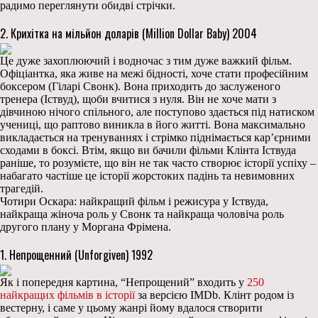
радимо переглянути обидві стрічки.
2. Крихітка на мільйон доларів (Million Dollar Baby) 2004
Це дуже захоплюючий і водночас з тим дуже важкий фільм.
Офіціантка, яка живе на межі бідності, хоче стати професійним
боксером (Гіларі Свонк). Вона приходить до заслуженого
тренера (Іствуд), щоби вчитися з нуля. Він не хоче мати з
дівчиною нічого спільного, але поступово здається під натиском
учениці, що раптово виникла в його житті. Вона максимально
викладається на тренуваннях і стрімко піднімається кар’єрними
сходами в боксі. Втім, якщо ви бачили фільми Клінта Іствуда
раніше, то розумієте, що він не так часто створює історії успіху –
набагато частіше це історії жорстоких падінь та невимовних
трагедій.
Чотири Оскара: найкращий фільм і режисура у Іствуда,
найкраща жіноча роль у Свонк та найкраща чоловіча роль
другого плану у Моргана Фрімена.
1. Непрощенний (Unforgiven) 1992
Як і попередня картина, “Непрощений” входить у
250
найкращих фільмів в історії
за версією IMDb. Клінт родом із
вестерну, і саме у цьому жанрі йому вдалося створити