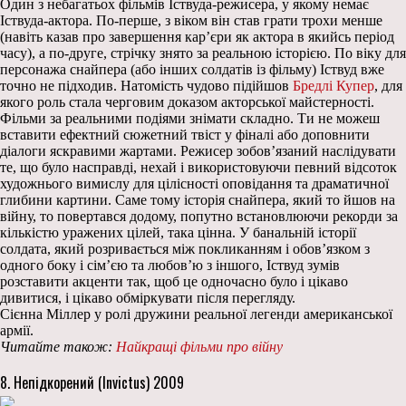
Один з небагатьох фільмів Іствуда-режисера, у якому немає
Іствуда-актора. По-перше, з віком він став грати трохи менше
(навіть казав про завершення кар’єри як актора в якийсь період
часу), а по-друге, стрічку знято за реальною історією. По віку для
персонажа снайпера (або інших солдатів із фільму) Іствуд вже
точно не підходив. Натомість чудово підійшов
Бредлі Купер
, для
якого роль стала черговим доказом акторської майстерності.
Фільми за реальними подіями знімати складно. Ти не можеш
вставити ефектний сюжетний твіст у фіналі або доповнити
діалоги яскравими жартами. Режисер зобов’язаний наслідувати
те, що було насправді, нехай і використовуючи певний відсоток
художнього вимислу для цілісності оповідання та драматичної
глибини картини. Саме тому історія снайпера, який то йшов на
війну, то повертався додому, попутно встановлюючи рекорди за
кількістю уражених цілей, така цінна. У банальній історії
солдата, який розривається між покликанням і обов’язком з
одного боку і сім’єю та любов’ю з іншого, Іствуд зумів
розставити акценти так, щоб це одночасно було і цікаво
дивитися, і цікаво обміркувати після перегляду.
Сієнна Міллер у ролі дружини реальної легенди американської
армії.
Читайте також:
Найкращі фільми про війну
8. Непідкорений (Invictus) 2009