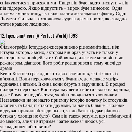
спілкуватися з присяжними. Якщо він буде надто тиснути – він
під підозрою. Якщо відпустить – вирок буде винесено. Одна
дилема змінює іншу, як і відсилання до згаданого фільму Сідні
Люмета. Сильна і захоплююча судова драма про те, як складно
стати кращою людиною.
12. Ідеальний світ (A Perfect World) 1993
Фільмографія Іствуда-режисера значно різноманітніша, ніж
Іствуда-актора. Звісно, актором він брав участь не тільки у
вестернах та поліцейських бойовиках, але саме коли він став
режисером, діапазон його робіт розширився в тому числі до
драми.
Кевін Костнер грає одного з двох злочинців, які тікають із
в’язниці. Вони переховуються у будинку, де мешкає матір-
одиначка з дітьми. Її сина вони беруть в заручники. В процесі
подорожі персонаж Костнера змушений вбити свого напарника,
адже йому не подобається, як він поводиться з хлопчиком.
Незважаючи на не надто приємну історію початку їх стосунків,
хлопець та бандит стають друзями, та навіть більше – чоловік
відчуває прихильність до нього, як до батька (адже рідного
батька у хлопця не було). Сам він також розуміє, що небайдужий
до малого, але чи витримає “батьківська” любов усі
ускладнюючі обставини?
Іствуд також є присутнім в цьому фільмі – він грає роль