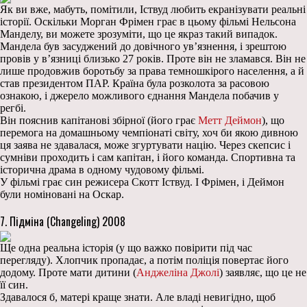
Як ви вже, мабуть, помітили, Іствуд любить екранізувати реальні
історії. Оскільки Морган Фрімен грає в цьому фільмі Нельсона
Манделу, ви можете зрозуміти, що це якраз такий випадок.
Мандела був засуджений до довічного ув’язнення, і зрештою
провів у в’язниці близько 27 років. Проте він не зламався. Він не
лише продовжив боротьбу за права темношкірого населення, а й
став президентом ПАР. Країна була розколота за расовою
ознакою, і джерело можливого єднання Мандела побачив у
регбі.
Він пояснив капітанові збірної (його грає
Метт Деймон
), що
перемога на домашньому чемпіонаті світу, хоч би якою дивною
ця заява не здавалася, може згуртувати націю. Через скепсис і
сумніви проходить і сам капітан, і його команда. Спортивна та
історична драма в одному чудовому фільмі.
У фільмі грає син режисера Скотт Іствуд. І Фрімен, і Деймон
були номіновані на Оскар.
7. Підміна (Changeling) 2008
Ще одна реальна історія (у що важко повірити під час
перегляду). Хлопчик пропадає, а потім поліція повертає його
додому. Проте мати дитини (
Анджеліна Джолі
) заявляє, що це не
її син.
Здавалося б, матері краще знати. Але владі невигідно, щоб