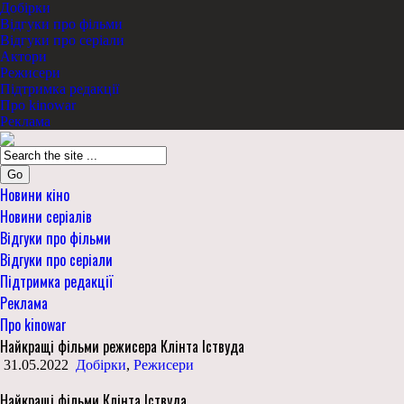
Добірки
Відгуки про фільми
Відгуки про серіали
Актори
Режисери
Підтримка редакції
Про kinowar
Реклама
Go
Новини кіно
Новини серіалів
Відгуки про фільми
Відгуки про серіали
Підтримка редакції
Реклама
Про kinowar
Найкращі фільми режисера Клінта Іствуда
31.05.2022
Добірки
,
Режисери
Найкращі фільми Клінта Іствуда