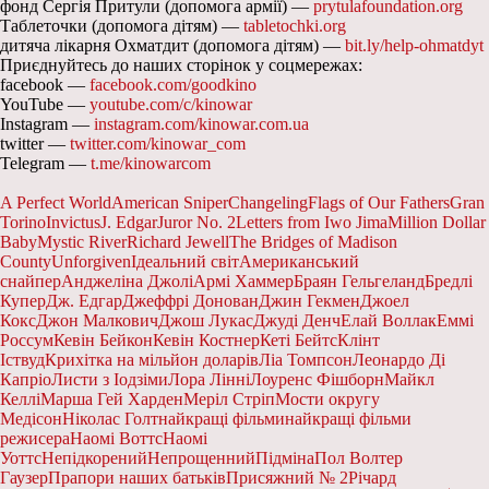
фонд Сергія Притули (допомога армії) —
prytulafoundation.org
Таблеточки (допомога дітям) —
tabletochki.org
дитяча лікарня Охматдит (допомога дітям) —
bit.ly/help-ohmatdyt
Приєднуйтесь до наших сторінок у соцмережах:
facebook —
facebook.com/goodkino
YouTube —
youtube.com/c/kinowar
Instagram —
instagram.com/kinowar.com.ua
twitter —
twitter.com/kinowar_com
Telegram —
t.me/kinowarcom
A Perfect World
American Sniper
Changeling
Flags of Our Fathers
Gran
Torino
Invictus
J. Edgar
Juror No. 2
Letters from Iwo Jima
Million Dollar
Baby
Mystic River
Richard Jewell
The Bridges of Madison
County
Unforgiven
Ідеальний світ
Американський
снайпер
Анджеліна Джолі
Армі Хаммер
Браян Гельгеланд
Бредлі
Купер
Дж. Едгар
Джеффрі Донован
Джин Гекмен
Джоел
Кокс
Джон Малкович
Джош Лукас
Джуді Денч
Елай Воллак
Еммі
Россум
Кевін Бейкон
Кевін Костнер
Кеті Бейтс
Клінт
Іствуд
Крихітка на мільйон доларів
Ліа Томпсон
Леонардо Ді
Капріо
Листи з Іодзіми
Лора Лінні
Лоуренс Фішборн
Майкл
Келлі
Марша Гей Харден
Меріл Стріп
Мости округу
Медісон
Ніколас Голт
найкращі фільми
найкращі фільми
режисера
Наомі Воттс
Наомі
Уоттс
Непідкорений
Непрощенний
Підміна
Пол Волтер
Гаузер
Прапори наших батьків
Присяжний № 2
Річард