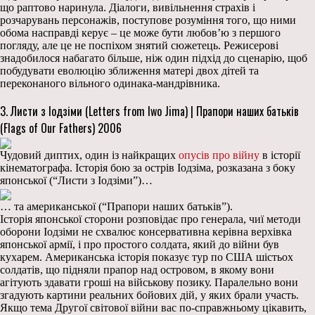
що раптово наринула. Діалоги, вивільнення страхів і
розчарувань персонажів, поступове розуміння того, що ними
обома насправді керує – це може бути любов’ю з першого
погляду, але це не поспіхом знятий сюжетець. Режисерові
знадобилося набагато більше, ніж один підхід до сценарію, щоб
побудувати еволюцію зближення матері двох дітей та
переконаного вільного одинака-мандрівника.
3. Листи з Іодзіми (Letters from Iwo Jima) | Прапори наших батьків
(Flags of Our Fathers) 2006
Чудовий диптих, один із найкращих
опусів про війну
в історії
кінематографа. Історія бою за острів Іодзіма, розказана з боку
японської (“Листи з Іодзіми”)…
… та американської (“Прапори наших батьків”).
Історія японської сторони розповідає про генерала, чиї методи
оборони Іодзіми не схвалює консервативна керівна верхівка
японської армії, і про простого солдата, який до війни був
кухарем. Американська історія показує тур по США шістьох
солдатів, що підняли прапор над островом, в якому вони
агітують здавати гроші на військову позику. Паралельно вони
згадують картини реальних бойових дій, у яких брали участь.
Якщо тема Другої світової війни вас по-справжньому цікавить,