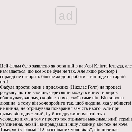
ad
Цей фільм було заявлено як останній в кар’єрі Клінта Іствуда, але
нам здається, що все ж це буде не так. Але якщо режисер і
справді не створить більше жодної роботи – він піде на гарній
ноті.
Фабула проста: один з присяжних (Ніколас Голт) на процесі
розуміє, що той злочин, через який можуть винести вирок
обвинувачуваному, скоріше за все, скоїв саме він. Він хороша
людина, а тому він хоче зробити так, щоб людина, яка у вбивстві
не винна, не отримувала покарання замість нього. Але при
цьому він одружений, і у його дружини вагітність з
ускладненням, а тому просто так отримати максимальний термін
ув’язнення, нехай і виправдавши іншу людину, він теж не хоче.
Тому, як і у фільмі “12 розгніваних чоловіків”, він починає