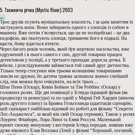
5. Таємнича річка (Mystic River) 2003
Троє друзів псують муніципальну власність, і за цим заняттям їх
застукують копи. Вони забирають одного з хлопців із собою в
машину. Вже потім з’ясовується, що це не поліцейські – це два
педофіли, які ґвалтують хлопця, тримаючи його в підвалі. На
щастя, йому вдається втекти.
Через багато років чоловік, який був жертвою насильства, вже
одружений і в нього самого є син, другий товариш працює
детективом у поліції, а у третього пропадає доросла дочка. Її
вбили, і розслідуванням займається той самий друг дитинства.
Тільки тепер стосунки між трьома колишніми товаришами
зовсім не дружні, бо дитяча травма залишила значно глибший
слід, ніж можна було очікувати, на всіх трьох…
Шон Пенн (Оскар), Кевін Бейкон та Тім Роббінс (Оскар) у
головних ролях. Ще дві номінації у Іствуда (кращий фільм (як
продюсер) та режисура) та по одній у Марші Гей Харден (жіноча
роль другого плану) та Браяна Гельгеланда (адаптація сценарію,
цей сценарист найбільш відомий по роботі для фільму “Секрети
Лос-Анджелеса”, за який він свій Оскар отримав). Також у ролях
Лоуренс Фішборн, Лора Лінні та Еммі Россум. Маленький
привіт своєму минулому з вестернів Іствуд передав, знявши вже
дуже вікового Елая Воллака (Злий у фільмі “Хороший, поганий,