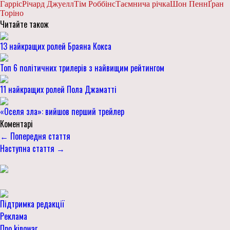
Гарріс
Річард Джуелл
Тім Роббінс
Таємнича річка
Шон Пенн
Ґран
Торіно
Читайте також
13 найкращих ролей Браяна Кокса
Топ 6 політичних трилерів з найвищим рейтингом
11 найкращих ролей Пола Джаматті
«Оселя зла»: вийшов перший трейлер
Коментарі
← Попередня стаття
Наступна стаття →
Підтримка редакції
Реклама
Про kinowar