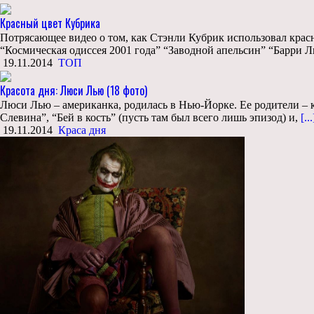
Красный цвет Кубрика
Потрясающее видео о том, как Стэнли Кубрик использовал крас
“Космическая одиссея 2001 года” “Заводной апельсин” “Барри
19.11.2014
ТОП
Красота дня: Люси Лью (18 фото)
Люси Лью – американка, родилась в Нью-Йорке. Ее родители – 
Слевина”, “Бей в кость” (пусть там был всего лишь эпизод) и,
[...
19.11.2014
Краса дня