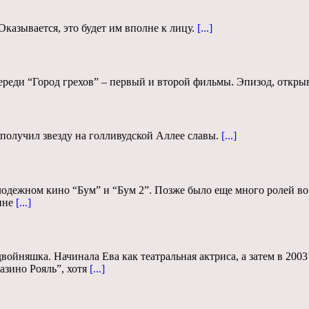
Оказывается, это будет им вполне к лицу.
[...]
ереди “Город грехов” – первый и второй фильмы. Эпизод, отк
олучил звезду на голливудской Аллее славы.
[...]
олодежном кино “Бум” и “Бум 2”. Позже было еще много ролей в
нне
[...]
двойняшка. Начинала Ева как театральная актриса, а затем в 200
зино Рояль”, хотя
[...]