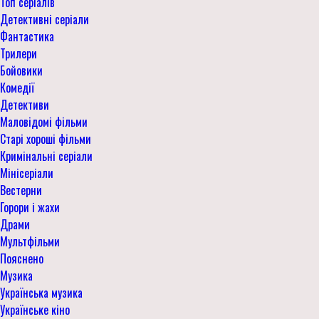
Топ серіалів
Детективні серіали
Фантастика
Трилери
Бойовики
Комедії
Детективи
Маловідомі фільми
Старі хороші фільми
Кримінальні серіали
Мінісеріали
Вестерни
Горори і жахи
Драми
Мультфільми
Пояснено
Музика
Українська музика
Українське кіно