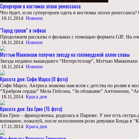
Супергерои в костюмах эпохи ренессанса
Что будет, если супергероев одеть в костюмы эпохи ренессанса? 
19.11.2014
Новини
“Город грехов” в гифках
Продолжаем рассказы о фильмах с помощью формата GIF. На оч
18.11.2014
Новини
Мэттью Макконахи получил звезду на голливудской аллее славы
Звезда недавно вышедшего “Интерстеллар”, Мэттью Макконахи п
18.11.2014
Новини
Красота дня: Софи Марсо (8 фото)
Софи Марсо. Актриса знакома нам всем с детства по ролям в м
“Храбром сердце” Мела Гибсона, “За облаками” Антониони, “А
18.11.2014
Краса дня
Красота дня: Ева Грин (15 фото)
Ева Грин – француженка, родилась в Париже. У нее есть сестра-
внимание, пожалуй, после исполнения роли девушки Бонда в “Ка
17.11.2014
Краса дня
Все фильмы Квентина Тарантино