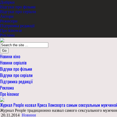
Добірки
Відгуки про фільми
Відгуки про серіали
Актори
Режисери
Підтримка редакції
Про kinowar
Реклама
Go
Новини кіно
Новини серіалів
Відгуки про фільми
Відгуки про серіали
Підтримка редакції
Реклама
Про kinowar
Журнал People назвал Криса Хемсворта самым сексуальным мужчиной
Журнал People традиционно назвал самого сексуального мужчин
20.11.2014
Новини