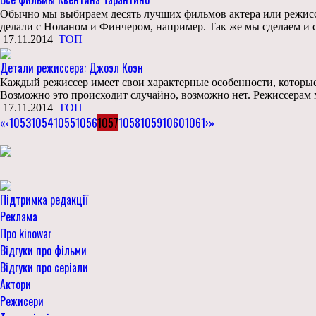
Обычно мы выбираем десять лучших фильмов актера или режиссе
делали с Ноланом и Финчером, например. Так же мы сделаем и 
17.11.2014
ТОП
Детали режиссера: Джоэл Коэн
Каждый режиссер имеет свои характерные особенности, которые 
Возможно это происходит случайно, возможно нет. Режиссерам м
17.11.2014
ТОП
«
‹
1053
1054
1055
1056
1057
1058
1059
1060
1061
›
»
Підтримка редакції
Реклама
Про kinowar
Відгуки про фільми
Відгуки про серіали
Актори
Режисери