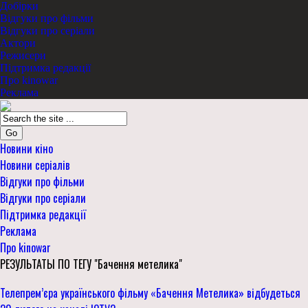
Добірки
Відгуки про фільми
Відгуки про серіали
Актори
Режисери
Підтримка редакції
Про kinowar
Реклама
Go
Новини кіно
Новини серіалів
Відгуки про фільми
Відгуки про серіали
Підтримка редакції
Реклама
Про kinowar
РЕЗУЛЬТАТЫ ПО ТЕГУ "Бачення метелика"
Телепрем’єра українського фільму «Бачення Метелика» відбудеться