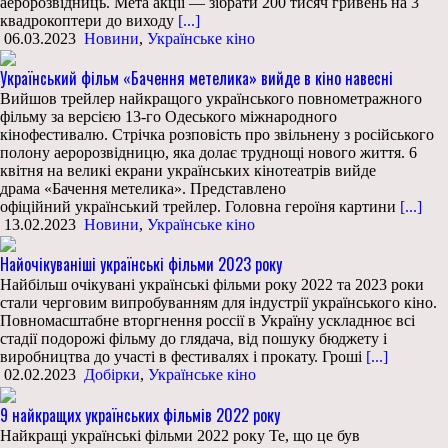
аеророзвідниць. Мета акції — зібрати 200 тисяч гривень на 3
квадрокоптери до виходу
[...]
06.03.2023
Новини
,
Українське кіно
Український фільм «Бачення метелика» вийде в кіно навесні
Вийшов трейлер найкращого українського повнометражного
фільму за версією 13-го Одеського міжнародного
кінофестивалю. Стрічка розповість про звільнену з російського
полону аеророзвідницю, яка долає труднощі нового життя. 6
квітня на великі екрани українських кінотеатрів вийде
драма «Бачення метелика». Представлено
офіційний український трейлер. Головна героїня картини
[...]
13.02.2023
Новини
,
Українське кіно
Найочікуваніші українські фільми 2023 року
Найбільш очікувані українські фільми року 2022 та 2023 роки
стали черговим випробуванням для індустрії українського кіно.
Повномасштабне вторгнення россії в Україну ускладнює всі
стадії подорожі фільму до глядача, від пошуку бюджету і
виробництва до участі в фестивалях і прокату. Гроші
[...]
02.02.2023
Добірки
,
Українське кіно
9 найкращих українських фільмів 2022 року
Найкращі українські фільми 2022 року Те, що це був