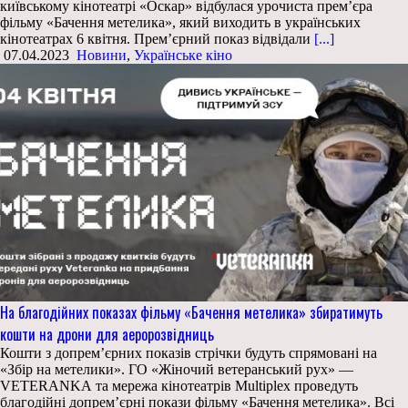
київському кінотеатрі «Оскар» відбулася урочиста прем’єра
фільму «Бачення метелика», який виходить в українських
кінотеатрах 6 квітня. Прем’єрний показ відвідали
[...]
07.04.2023
Новини
,
Українське кіно
На благодійних показах фільму «Бачення метелика» збиратимуть
кошти на дрони для аеророзвідниць
Кошти з допрем’єрних показів стрічки будуть спрямовані на
«Збір на метелики». ГО «Жіночий ветеранський рух» —
VETERANKA та мережа кінотеатрів Multiplex проведуть
благодійні допрем’єрні покази фільму «Бачення метелика». Всі