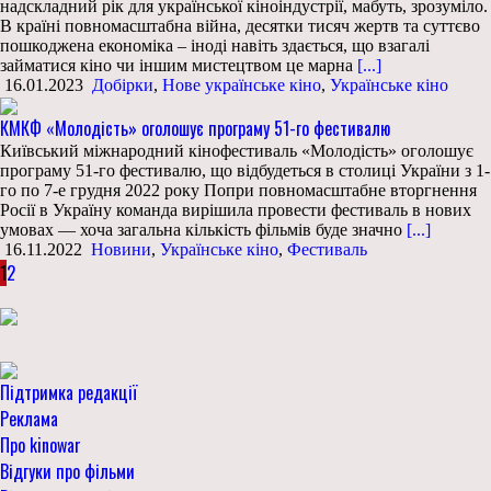
надскладний рік для української кіноіндустрії, мабуть, зрозуміло.
В країні повномасштабна війна, десятки тисяч жертв та суттєво
пошкоджена економіка – іноді навіть здається, що взагалі
займатися кіно чи іншим мистецтвом це марна
[...]
16.01.2023
Добірки
,
Нове українське кіно
,
Українське кіно
КМКФ «Молодість» оголошує програму 51-го фестивалю
Київський міжнародний кінофестиваль «Молодість» оголошує
програму 51-го фестивалю, що відбудеться в столиці України з 1-
го по 7-е грудня 2022 року Попри повномасштабне вторгнення
Росії в Україну команда вирішила провести фестиваль в нових
умовах — хоча загальна кількість фільмів буде значно
[...]
16.11.2022
Новини
,
Українське кіно
,
Фестиваль
1
2
Підтримка редакції
Реклама
Про kinowar
Відгуки про фільми