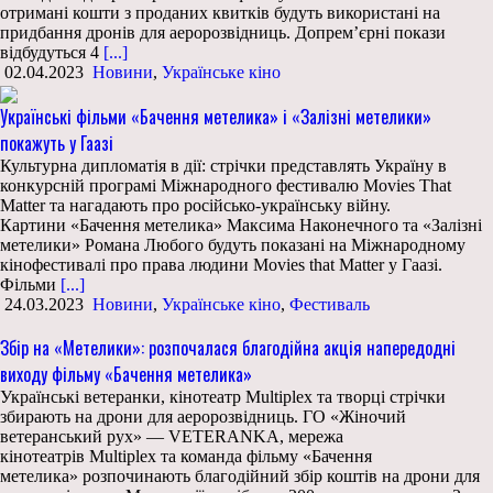
отримані кошти з проданих квитків будуть використані на
придбання дронів для аеророзвідниць. Допрем’єрні покази
відбудуться 4
[...]
02.04.2023
Новини
,
Українське кіно
Українські фільми «Бачення метелика» і «Залізні метелики»
покажуть у Гаазі
Культурна дипломатія в дії: стрічки представлять Україну в
конкурсній програмі Міжнародного фестивалю Movies That
Matter та нагадають про російсько-українську війну.
Картини «Бачення метелика» Максима Наконечного та «Залізні
метелики» Романа Любого будуть показані на Міжнародному
кінофестивалі про права людини Movies that Matter у Гаазі.
Фільми
[...]
24.03.2023
Новини
,
Українське кіно
,
Фестиваль
Збір на «Метелики»: розпочалася благодійна акція напередодні
виходу фільму «Бачення метелика»
Українські ветеранки, кінотеатр Multiplex та творці стрічки
збирають на дрони для аеророзвідниць. ГО «Жіночий
ветеранський рух» — VETERANKA, мережа
кінотеатрів Multiplex та команда фільму «Бачення
метелика» розпочинають благодійний збір коштів на дрони для