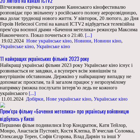
20 лютого на каналі ICTV2
Вітчизняна стрічка з програми Каннського кінофестивалю
розповідає про звільнену з російського полону аеророзвідницю,
яка долає труднощі нового життя. У вівторок, 20 лютого, до Дня
Героїв Небесної Сотні на каналі ICTV2 відбудеться телевізійна
прем’єра воєнної драми «Бачення метелика» режисера Максима
Наконечного. Показ почнеться о 21:40.
[...]
19.02.2024
Нове українське кіно
,
Новини
,
Новини кіно
,
Українське кіно
,
Українське кіно
11 найкращих українських фільмів 2023 року
Найкращі українські фільми 2023 року Українське кіно існує і
розвивається не завдяки, а всупереч всім зовнішнім та
внутрішнім обставинам. Держкіно у найкращому випадку не
допомагає проєктам, та й загалом працює у незрозумілому
напрямку (можна послухати інтерв’ю ледь не кожного
українського
[...]
11.01.2024
Добірки
,
Нове українське кіно
,
Українське кіно
Прем’єра фільму «Бачення метелика» про українську войовницю
відбулась у Києві
Першими фільм подивилися Ігор Кондратюк, Катя Тейлор,
Монро, Анастасія Пустовіт, Костя Клепка, В’ячеслав Соломка,
Олександр Терен, Софія Єгорова, Влад Дарвін та інші У