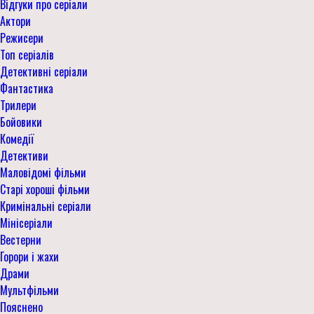
Відгуки про серіали
Актори
Режисери
Топ серіалів
Детективні серіали
Фантастика
Трилери
Бойовики
Комедії
Детективи
Маловідомі фільми
Старі хороші фільми
Кримінальні серіали
Мінісеріали
Вестерни
Горори і жахи
Драми
Мультфільми
Пояснено