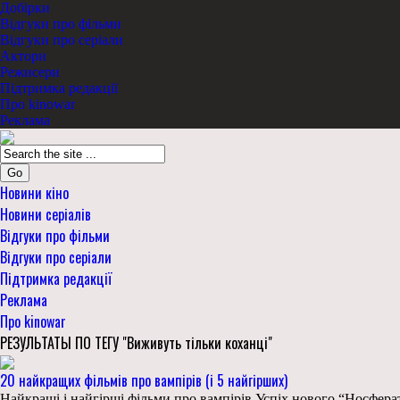
Добірки
Відгуки про фільми
Відгуки про серіали
Актори
Режисери
Підтримка редакції
Про kinowar
Реклама
Go
Новини кіно
Новини серіалів
Відгуки про фільми
Відгуки про серіали
Підтримка редакції
Реклама
Про kinowar
РЕЗУЛЬТАТЫ ПО ТЕГУ "Виживуть тільки коханці"
20 найкращих фільмів про вампірів (і 5 найгірших)
Найкращі і найгірші фільми про вампірів Успіх нового “Носферату