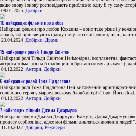
якщо знову і знову розповідають приблизно одну й ту саму істор
08.01.2025
Добірки
10 найкращих фільмів про любов
Найкращі фільми про любов Кохання – воно таке різне і у кожног
людей, які присвячують цьому почуттю свої фільми, пісні, картин
23.04.2024
Добірки
,
Драми
15 найкращих ролей Тільди Свінтон
Найкращі ролі Тільди Свінтон Неймовірна, інопланетна, фантасти
актриса знімалася на батьківщині в британському арт-хаусі (і да
04.12.2022
Актори
,
Добірки
6 найкращих ролей Тома Гіддлстона
Найкращі ролі Тома Гіддлстона Цей витончений аристократичний а
головного героя у марвелівському блокбастері «Тор». Його Локі,
04.12.2022
Актори
,
Добірки
7 найкращих фільмів Джима Джармуша
Найкращі фільми Джима Джармуша Кажуть, Джим Джармуш якось с
процесу серйозніше, адже мої фільми дивляться дюжини людей”. 
11.10.2022
Добірки
,
Режисери