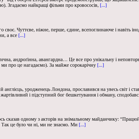
ію). Згадаємо найкращі фільми про кровососів,
[...]
о своє. Чуттєве, ніжне, перше, єдине, всепоглинаюче і навіть ін
и, а все
[...]
чна, андроґінна, авангардна… Це все про унікальну і неповторну
лі ми про це нагадаємо). За майже сорокарічну
[...]
нглієць, уродженець Лондона, прославився на увесь світ і став г
 жартівливий і підступний бог бешкетування і обману, сподобавс
казав одному з акторів на знімальному майданчику: “Працюйте 
Так це було чи ні, ми не знаємо. Ми
[...]