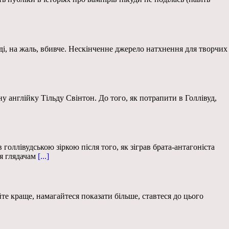
оді, на жаль, вбивче. Нескінченне джерело натхнення для творчих
 англійку Тільду Свінтон. До того, як потрапити в Голлівуд,
оллівудською зіркою після того, як зіграв брата-антагоніста
я глядачам
[...]
краще, намагайтеся показати більше, ставтеся до цього