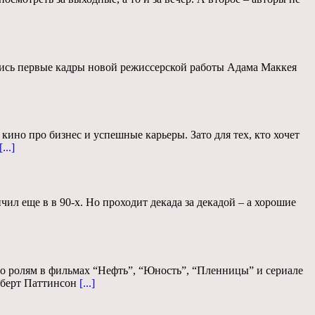
ились первые кадры новой режиссерской работы Адама Маккея
кино про бизнес и успешные карьеры. Зато для тех, кто хочет
[...]
ил еще в в 90-х. Но проходит декада за декадой – а хорошие
по ролям в фильмах “Нефть”, “Юность”, “Пленницы” и сериале
оберт Паттинсон
[...]