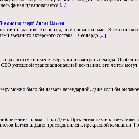
Здесь финал предполагается
[...]
“Не смотри вверх” Адама Маккея
ают не только новые сериалы, но и новые фильмы. В сети появ
лями звездного актерского состава – Леонардо
[...]
 что реальным топ-менеджерам кино смотреть некогда. Особенно 
 CEO успешной транснациональной компании, эти ленты могут
еру можно было бы назвать легендарной, даже если бы он законч
приобретение фильма – Пол Дано. Прекрасный актер, известный 
онистов Бэтмена. Дано присоединился к прекрасной компании: Р