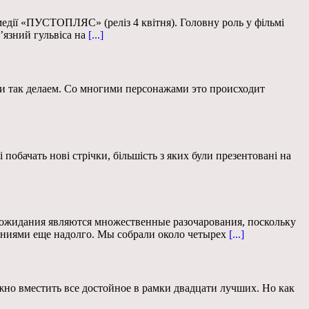
дії «ПУСТОПЛЯС» (реліз 4 квітня). Головну роль у фільмі
’язний гульвіса на
[...]
ми так делаем. Со многими персонажами это происходит
побачать нові стрічки, більшість з яких були презентовані на
ожидания являются множественные разочарования, поскольку
ниями еще надолго. Мы собрали около четырех
[...]
жно вместить все достойное в рамки двадцати лучших. Но как