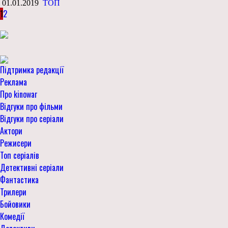
01.01.2019
ТОП
1
2
Підтримка редакції
Реклама
Про kinowar
Відгуки про фільми
Відгуки про серіали
Актори
Режисери
Топ серіалів
Детективні серіали
Фантастика
Трилери
Бойовики
Комедії