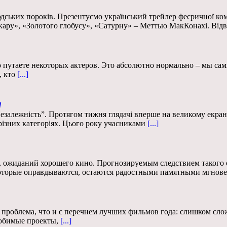
ьких пороків. Презентуємо український трейлер феєричної коме
скару», «Золотого глобусу», «Сатурну» – Меттью МакКонахі. Відв
 путаете некоторых актеров. Это абсолютно нормально – мы са
, кто
[...]
у
езалежність”. Протягом тижня глядачі вперше на великому екрані 
 різних категоріях. Цього року учасниками
[...]
 ожиданий хорошего кино. Прогнозируемым следствием такого 
оторые оправдываются, остаются радостными памятными мгнове
 проблема, что и с перечнем лучших фильмов года: слишком сло
юбимые проекты,
[...]