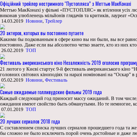
Офіційний трейлер нестримного “Пустопляса” з Меттью МакКонахі
Меттью МакКонахі у фільмі «ПУСТОПЛЯС» як втілення усіх людс
виконав улюбленець мільйонів глядачів та критиків, лауреат «О
14.03.2019
Новини
,
Трейлер
20 актеров, которых вы постоянно путаете
Какими бы подкованным в сфере кино вы ни были, вы все равно
постоянно. Даже если вы абсолютно четко знаете, кто из них кто
26.02.2019
ТОП
Фестиваль американського кіно Незалежність 2019 оголосив програм
21 лютого у Києві стартує 9-й фестиваль американського кіно “Н
головних світових кіноподіях та наразі номіновані на “Оскар” в
05.02.2019
Новини
,
Фестиваль
Самые ожидаемые голливудские фильмы 2019 года
Каждый следующий год приносит массу ожиданий. В том числе,
ожидания имеют свойство быть обманутыми. Но те немногие, к
07.01.2019
ТОП
20 лучших сериалов 2018 года
С составлением списка лучших сериалов прошедшего года та же
бы сложно не было исключить порой очень достойные и даже л