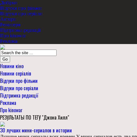
Добірки
Відгуки про фільми
Відгуки про серіали
Актори
Режисери
Підтримка редакції
Про kinowar
Реклама
Go
Новини кіно
Новини серіалів
Відгуки про фільми
Відгуки про серіали
Підтримка редакції
Реклама
Про kinowar
РЕЗУЛЬТАТЫ ПО ТЕГУ "Джона Хилл"
30 лучших мини-сериалов в истории
Лучшие мини-сериалы всех времен У мини-сериалов есть два пре