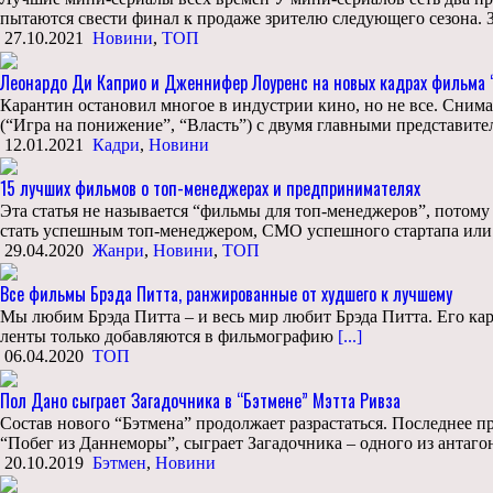
пытаются свести финал к продаже зрителю следующего сезона. 
27.10.2021
Новини
,
ТОП
Леонардо Ди Каприо и Дженнифер Лоуренс на новых кадрах фильма 
Карантин остановил многое в индустрии кино, но не все. Сним
(“Игра на понижение”, “Власть”) с двумя главными представите
12.01.2021
Кадри
,
Новини
15 лучших фильмов о топ-менеджерах и предпринимателях
Эта статья не называется “фильмы для топ-менеджеров”, потому
стать успешным топ-менеджером, CMO успешного стартапа или
29.04.2020
Жанри
,
Новини
,
ТОП
Все фильмы Брэда Питта, ранжированные от худшего к лучшему
Мы любим Брэда Питта – и весь мир любит Брэда Питта. Его карь
ленты только добавляются в фильмографию
[...]
06.04.2020
ТОП
Пол Дано сыграет Загадочника в “Бэтмене” Мэтта Ривза
Состав нового “Бэтмена” продолжает разрастаться. Последнее 
“Побег из Даннеморы”, сыграет Загадочника – одного из антаг
20.10.2019
Бэтмен
,
Новини