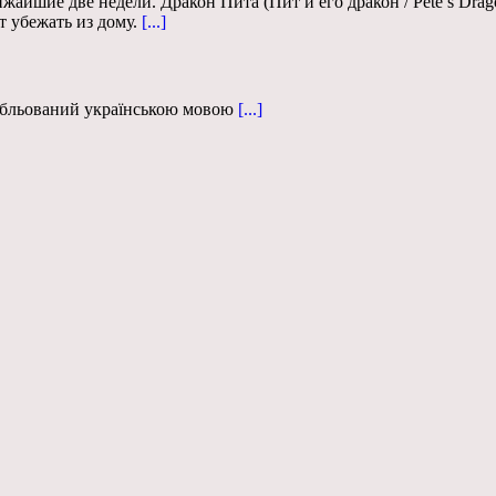
жайшие две недели. Дракон Пита (Пит и его дракон / Pete’s Dra
 убежать из дому.
[...]
дубльований українською мовою
[...]