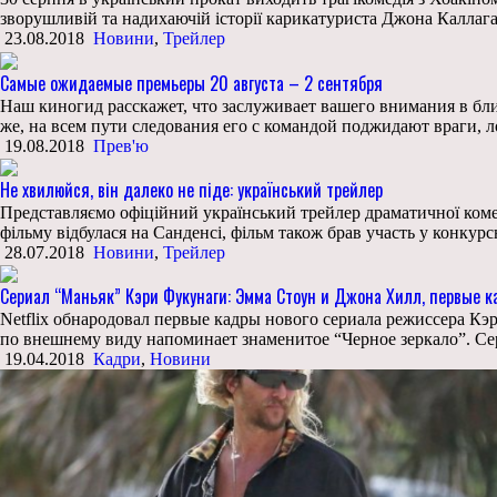
зворушливій та надихаючій історії карикатуриста Джона Каллаган
23.08.2018
Новини
,
Трейлер
Самые ожидаемые премьеры 20 августа – 2 сентября
Наш киногид расскажет, что заслуживает вашего внимания в бл
же, на всем пути следования его с командой поджидают враги, л
19.08.2018
Прев'ю
Не хвилюйся, він далеко не піде: український трейлер
Представляємо офіційний український трейлер драматичної комед
фільму відбулася на Санденсі, фільм також брав участь у конкур
28.07.2018
Новини
,
Трейлер
Сериал “Маньяк” Кэри Фукунаги: Эмма Стоун и Джона Хилл, первые 
Netflix обнародовал первые кадры нового сериала режиссера К
по внешнему виду напоминает знаменитое “Черное зеркало”. Сер
19.04.2018
Кадри
,
Новини