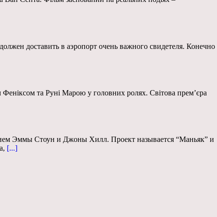
должен доставить в аэропорт очень важного свидетеля. Конечно
м Феніксом та Руні Марою у головних ролях. Світова прем’єра
стием Эммы Стоун и Джоны Хилл. Проект называется “Маньяк” и
а,
[...]