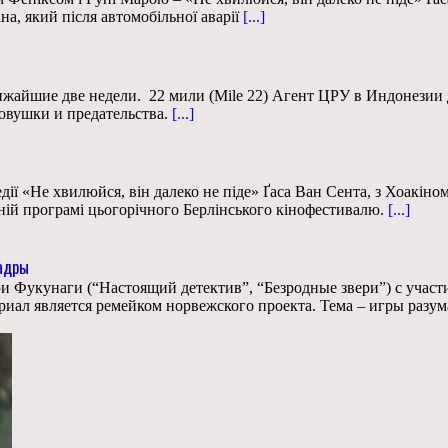
а, який після автомобільної аварії
[...]
ижайшие две недели. 22 мили (Mile 22) Агент ЦРУ в Индонезии 
овушки и предательства.
[...]
ії «Не хвилюйся, він далеко не піде» Ґаса Ван Сента, з Хоакіно
сній програмі цьогорічного Берлінського кінофестивалю.
[...]
кадры
эри Фукунаги (“Настоящий детектив”, “Безродные звери”) с уча
иал является ремейком норвежского проекта. Тема – игры разум