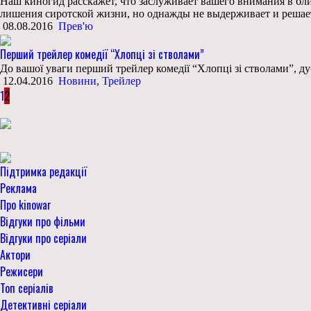
Наш киногид расскажет, что заслуживает вашего внимания в бли
лишения сиротской жизни, но однажды не выдерживает и решает
08.08.2016
Прев'ю
Перший трейлер комедії “Хлопці зі стволами”
До вашої уваги перший трейлер комедії “Хлопці зі стволами”, 
12.04.2016
Новини
,
Трейлер
1
2
Підтримка редакції
Реклама
Про kinowar
Відгуки про фільми
Відгуки про серіали
Актори
Режисери
Топ серіалів
Детективні серіали