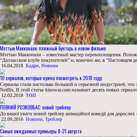
Мэттью Макконахи: пляжный бунтарь в новом фильме
Мэттью Макконахи – известный мастер перевоплощения. Похоже, 
“Далласском клубе покупателей” и, конечно же, в “Настоящем дет
16.04.2018
Кадри
,
Новини
10 сериалов, которые нужно посмотреть в 2018 году
Сериалы стали настолько большой и серьезной индустрией, что
Netflix. В этой статье kinowar.com называет десять новых сериа
12.02.2018
ТОП
ПОВНИЙ РОЗКОВБАС: новий трейлер
До вашої уваги новий трейлер анімаційної комедії для доро
22.09.2016
Новини
,
Трейлер
Самые ожидаемые премьеры 8-21 августа