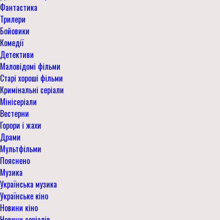
Фантастика
Трилери
Бойовики
Комедії
Детективи
Маловідомі фільми
Старі хороші фільми
Кримінальні серіали
Мінісеріали
Вестерни
Горори і жахи
Драми
Мультфільми
Пояснено
Музика
Українська музика
Українське кіно
Новини кіно
Новини серіалів