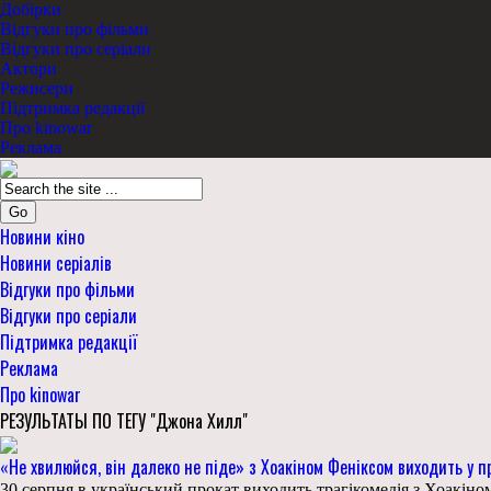
Добірки
Відгуки про фільми
Відгуки про серіали
Актори
Режисери
Підтримка редакції
Про kinowar
Реклама
Go
Новини кіно
Новини серіалів
Відгуки про фільми
Відгуки про серіали
Підтримка редакції
Реклама
Про kinowar
РЕЗУЛЬТАТЫ ПО ТЕГУ "Джона Хилл"
«Не хвилюйся, він далеко не піде» з Хоакіном Феніксом виходить у п
30 серпня в український прокат виходить трагікомедія з Хоакіно