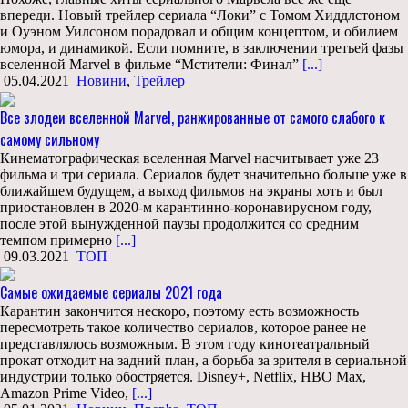
впереди. Новый трейлер сериала “Локи” с Томом Хиддлстоном
и Оуэном Уилсоном порадовал и общим концептом, и обилием
юмора, и динамикой. Если помните, в заключении третьей фазы
вселенной Marvel в фильме “Мстители: Финал”
[...]
05.04.2021
Новини
,
Трейлер
Все злодеи вселенной Marvel, ранжированные от самого слабого к
самому сильному
Кинематографическая вселенная Marvel насчитывает уже 23
фильма и три сериала. Сериалов будет значительно больше уже в
ближайшем будущем, а выход фильмов на экраны хоть и был
приостановлен в 2020-м карантинно-коронавирусном году,
после этой вынужденной паузы продолжится со средним
темпом примерно
[...]
09.03.2021
ТОП
Самые ожидаемые сериалы 2021 года
Карантин закончится нескоро, поэтому есть возможность
пересмотреть такое количество сериалов, которое ранее не
представлялось возможным. В этом году кинотеатральный
прокат отходит на задний план, а борьба за зрителя в сериальной
индустрии только обостряется. Disney+, Netflix, HBO Max,
Amazon Prime Video,
[...]