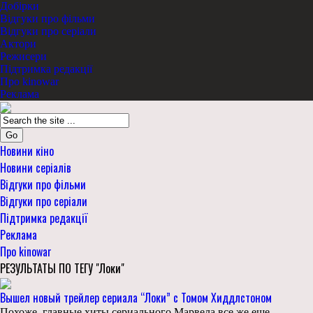
Добірки
Відгуки про фільми
Відгуки про серіали
Актори
Режисери
Підтримка редакції
Про kinowar
Реклама
Go
Новини кіно
Новини серіалів
Відгуки про фільми
Відгуки про серіали
Підтримка редакції
Реклама
Про kinowar
РЕЗУЛЬТАТЫ ПО ТЕГУ "Локи"
Вышел новый трейлер сериала “Локи” с Томом Хиддлстоном
Похоже, главные хиты сериального Марвела все же еще