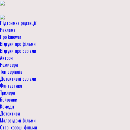
Підтримка редакції
Реклама
Про kinowar
Відгуки про фільми
Відгуки про серіали
Актори
Режисери
Топ серіалів
Детективні серіали
Фантастика
Трилери
Бойовики
Комедії
Детективи
Маловідомі фільми
Старі хороші фільми