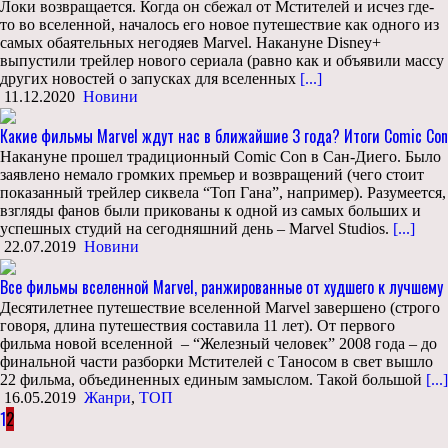
Локи возвращается. Когда он сбежал от Мстителей и исчез где-
то во вселенной, началось его новое путешествие как одного из
самых обаятельных негодяев Marvel. Накануне Disney+
выпустили трейлер нового сериала (равно как и объявили массу
других новостей о запусках для вселенных
[...]
11.12.2020
Новини
Какие фильмы Marvel ждут нас в ближайшие 3 года? Итоги Comic Con
Накануне прошел традиционный Comic Con в Сан-Диего. Было
заявлено немало громких премьер и возвращений (чего стоит
показанный трейлер сиквела “Топ Гана”, например). Разумеется,
взгляды фанов были прикованы к одной из самых больших и
успешных студий на сегодняшний день – Marvel Studios.
[...]
22.07.2019
Новини
Все фильмы вселенной Marvel, ранжированные от худшего к лучшему
Десятилетнее путешествие вселенной Marvel завершено (строго
говоря, длина путешествия составила 11 лет). От первого
фильма новой вселенной – “Железный человек” 2008 года – до
финальной части разборки Мстителей с Таносом в свет вышло
22 фильма, объединенных единым замыслом. Такой большой
[...]
16.05.2019
Жанри
,
ТОП
1
2