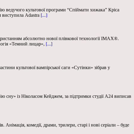
рію ведучого культової програми “Спіймати хижака” Кріса
м виступила Adastra
[...]
ористанням абсолютно нової плівкової технології IMAX®.
логія «Темний лицар»,
[...]
частини культової вампірської саги «Сутінки» зібрав у
енарію сну» із Ніколасом Кейджем, за підтримки студії А24 виписав
. Анімація, комедії, драми, трилери, старі і нові серіали – буде