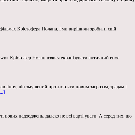
фільмах Крістофера Нолана, і ми вирішили зробити свій
The Crown» Крістофер Нолан взявся екранізувати античний епос
авління, він змушений протистояти новим загрозам, зрадам і
...]
ті нових надходжень, далеко не всі варті уваги. А серед тих, що