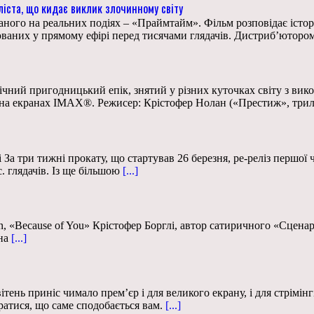
ліста, що кидає виклик злочинному світу
ваного на реальних подіях – «Праймтайм». Фільм розповідає істо
юваних у прямому ефірі перед тисячами глядачів. Дистриб’юторо
ний пригодницький епік, знятий у різних куточках світу з вик
а на екранах IMAX®. Режисер: Крістофер Нолан («Престиж», три
За три тижні прокату, що стартував 26 березня, ре-реліз першої 
. глядачів. Із ще більшою
[...]
larkson, «Because of You» Крістофер Борглі, автор сатиричного «Сц
на
[...]
тень приніс чимало прем’єр і для великого екрану, і для стрімінгів
атися, що саме сподобається вам.
[...]