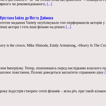
лярного чи рекомендованого,
[...]
і Крістіана Бейла до Метта Деймона
етне видання Variety опублікувало топ перформансів акторів у 
інші актори і геть інші фільми на різних
[...]
 for, heavy is the crown. Mike Shinoda, Emily Armstrong, «Heavy Is 
елем Імперіуму. Тепер, опинившись перед наслідками власного пр
 охоплює повстання, Полові доведеться заплатити справжню ціну
[
ку індустрія створює сотні фільмів – ясна річ, при такій кількос