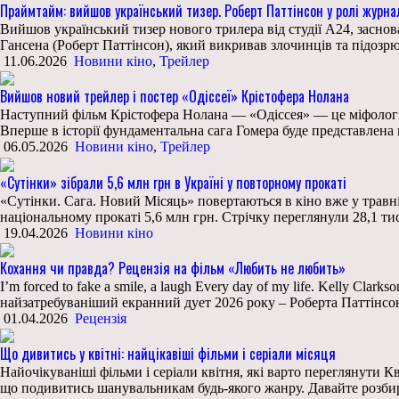
Праймтайм: вийшов український тизер. Роберт Паттінсон у ролі журна
Вийшов український тизер нового трилера від студії А24, засно
Гансена (Роберт Паттінсон), який викривав злочинців та підозр
11.06.2026
Новини кіно
,
Трейлер
Вийшов новий трейлер і постер «Одіссеї» Крістофера Нолана
Наступний фільм Крістофера Нолана — «Одіссея» — це міфологіч
Вперше в історії фундаментальна сага Гомера буде представлен
06.05.2026
Новини кіно
,
Трейлер
«Сутінки» зібрали 5,6 млн грн в Україні у повторному прокаті
«Сутінки. Сага. Новий Місяць» повертаються в кіно вже у травні 
національному прокаті 5,6 млн грн. Стрічку переглянули 28,1 тис
19.04.2026
Новини кіно
Кохання чи правда? Рецензія на фільм «Любить не любить»
I’m forced to fake a smile, a laugh Every day of my life. Kelly C
найзатребуваніший екранний дует 2026 року – Роберта Паттінсо
01.04.2026
Рецензія
Що дивитись у квітні: найцікавіші фільми і серіали місяця
Найочікуваніші фільми і серіали квітня, які варто переглянути Кві
що подивитись шанувальникам будь-якого жанру. Давайте розбир