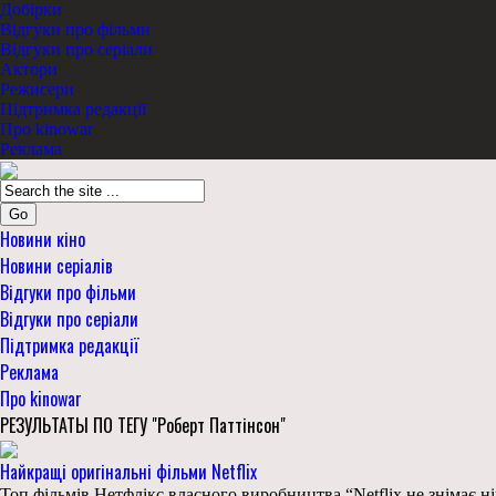
Добірки
Відгуки про фільми
Відгуки про серіали
Актори
Режисери
Підтримка редакції
Про kinowar
Реклама
Go
Новини кіно
Новини серіалів
Відгуки про фільми
Відгуки про серіали
Підтримка редакції
Реклама
Про kinowar
РЕЗУЛЬТАТЫ ПО ТЕГУ "Роберт Паттінсон"
Найкращі оригінальні фільми Netflix
Топ фільмів Нетфлікс власного виробництва “Netflix не знімає н