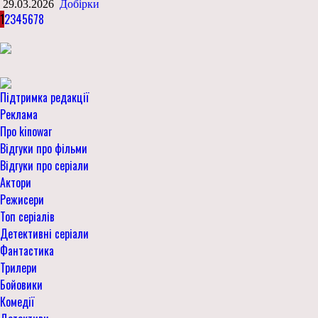
29.03.2026
Добірки
1
2
3
4
5
6
7
8
Підтримка редакції
Реклама
Про kinowar
Відгуки про фільми
Відгуки про серіали
Актори
Режисери
Топ серіалів
Детективні серіали
Фантастика
Трилери
Бойовики
Комедії