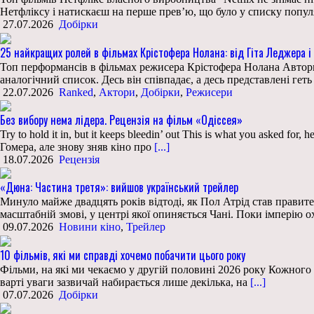
Нетфліксу і натискаєш на перше прев’ю, що було у списку попу
27.07.2026
Добірки
25 найкращих ролей в фільмах Крістофера Нолана: від Гіта Леджера 
Топ перформансів в фільмах режисера Крістофера Нолана Авторит
аналогічний список. Десь він співпадає, а десь представлені геть 
22.07.2026
Ranked
,
Актори
,
Добірки
,
Режисери
Без вибору нема лідера. Рецензія на фільм «Одіссея»
Try to hold it in, but it keeps bleedin’ out This is what you asked
Гомера, але знову зняв кіно про
[...]
18.07.2026
Рецензія
«Дюна: Частина третя»: вийшов український трейлер
Минуло майже двадцять років відтоді, як Пол Атрід став правит
масштабній змові, у центрі якої опиняється Чані. Поки імперію
09.07.2026
Новини кіно
,
Трейлер
10 фільмів, які ми справді хочемо побачити цього року
Фільми, на які ми чекаємо у другій половині 2026 року Кожного ро
варті уваги зазвичай набирається лише декілька, на
[...]
07.07.2026
Добірки