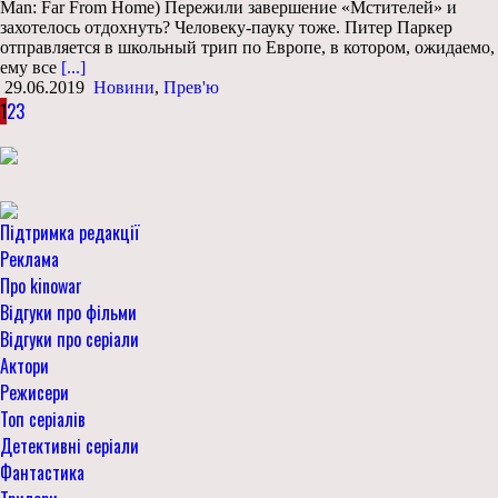
Man: Far From Home) Пережили завершение «Мстителей» и
захотелось отдохнуть? Человеку-пауку тоже. Питер Паркер
отправляется в школьный трип по Европе, в котором, ожидаемо,
ему все
[...]
29.06.2019
Новини
,
Прев'ю
1
2
3
Підтримка редакції
Реклама
Про kinowar
Відгуки про фільми
Відгуки про серіали
Актори
Режисери
Топ серіалів
Детективні серіали
Фантастика