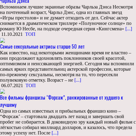
Чарльза Дэнса
Вспоминаем лучшие экранные образы Чарльза Дэнса Несмотря
на почтенный возраст, Чарльз Дэнс, одна из главных звезд
«Игры престолов» и не думает отходить от дел. Сейчас актер
снимается в драматическом триллере «Полуночное солнце» по
роману Ю Несбе, на подходе очередная серия «Кингсмена»
[...]
11.10.2021
ТОП
Самые сексуальные актрисы старше 50 лет
Как известно, над некоторыми женщинами время не властно –
они продолжают вдохновлять поклонников своей красотой,
оптимизмом и неиссякающей энергией. Сегодня мы вспомнили
самых ярких представительниц актерской профессии, которые
по-прежнему сексуальны, несмотря на то, что пересекли
полувековую отметку. Возраст – не
[...]
06.07.2021
ТОП
Все фильмы франшизы “Форсаж”, ранжированные от худшего к
лучшему
Одна из самых известных и прибыльных франшиз кино –
“Форсаж’ – стартовала двадцать лет назад и завершать свой
пробег не собирается. В доковидную эру каждый новый фильм с
лёгкостью собирал миллиард долларов, и казалось, что предела
этому успеху нет. После
[...]