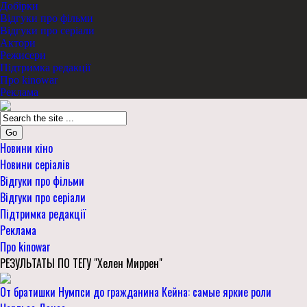
Добірки
Відгуки про фільми
Відгуки про серіали
Актори
Режисери
Підтримка редакції
Про kinowar
Реклама
Go
Новини кіно
Новини серіалів
Відгуки про фільми
Відгуки про серіали
Підтримка редакції
Реклама
Про kinowar
РЕЗУЛЬТАТЫ ПО ТЕГУ "Хелен Миррен"
От братишки Нумпси до гражданина Кейна: самые яркие роли