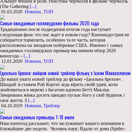
Альберт Финни в роли Уинстона Черчилля в фильме Черчилль
(The Gathering
[...]
01.03.2020
Новини
,
ТОП
Самые ожидаемые голливудские фильмы 2020 года
Традиционно после подведения итогов года наступает
следующая фаза: что нас ждет в новом году? Киноиндустрия не
собирается тормозить, особенно та ее часть, которая
расположена на западном побережье США. Именно с самых
ожидаемых голливудских премьер мы начнем обзор 2020
киногода –
[...]
12.01.2020
Новини
,
ТОП
Ідеальна брехня: вийшов новий трейлер фільму з Ієном Маккелленом
До вашої уваги новий трейлер до фільму «Ідеальна брехня».
Шахрай зі стажем Рой Кортні ледь вірить своїй удачі, коли
знайомиться в мережі з багатою вдовою Бетті Макліш.
Зачарована жінка досить швидко пускає його у свій будинок і
своє життя. З
[...]
04.10.2019
Новини
,
Трейлер
Самые ожидаемые премьеры 1-18 июля
Наш киногид расскажет, что заслуживает вашего внимания в
ближайшие две недели. Человек-паук: Вдали от дома (Spider–