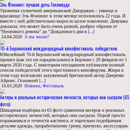
Эль Фэннинг: лучшая дочь Голливуда
Уроженке солнечной американской Джорджии – умнице и
красавице Эль Фэннинг в этом месяце исполнилось 22 года. И
вместе с ней действительно выросло целое поколение. Девушка
доказала, что может быть очень разной, разброс образов от
“Неонового демона” до “Дождливого дня в
[...]
24.04.2020
А вы знали?
70-й Берлинский международный кинофестиваль: победители
Юбилейный 70-й Берлинский международный кинофестиваль
прошел (как это ни парадоксально) в Берлине с 20 февраля по 1
марта 2020 года. С некоторым опозданием публикуем полный
список победителей этого престижного кинофорума. Жюри в
этом году возглавлял залуженный британский актер Джереми
Айронс. Основной
[...]
10.03.2020
Новини
,
Фестиваль
Актеры и реальные исторические личности, которых они сыграли (65
фото)
Шикарная подборка из 65 фото сравнения актеров и реальных
исторических личностей, которых они сыграли. Порой просто
поражаешься и точности кастинга, и тщательно подобраным
деталям одежды, проработанному гриму, прическе, аксессуарам.