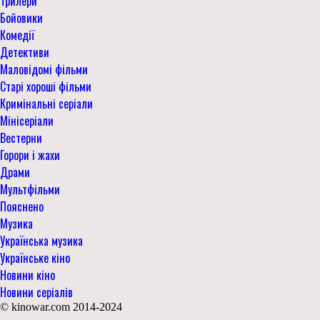
Трилери
Бойовики
Комедії
Детективи
Маловідомі фільми
Старі хороші фільми
Кримінальні серіали
Мінісеріали
Вестерни
Горори і жахи
Драми
Мультфільми
Пояснено
Музика
Українська музика
Українське кіно
Новини кіно
Новини серіалів
© kinowar.com 2014-2024