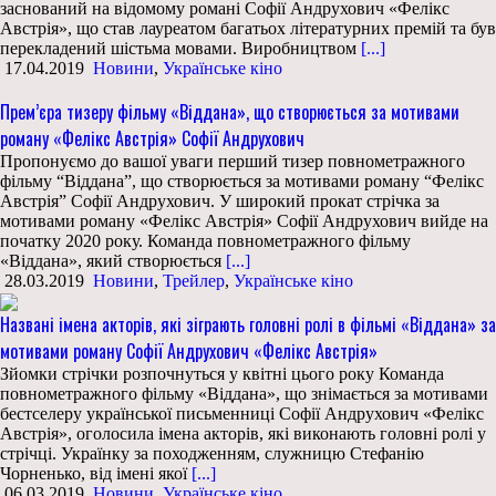
заснований на відомому романі Софії Андрухович «Фелікс
Австрія», що став лауреатом багатьох літературних премій та був
перекладений шістьма мовами. Виробництвом
[...]
17.04.2019
Новини
,
Українське кіно
Прем’єра тизеру фільму «Віддана», що створюється за мотивами
роману «Фелікс Австрія» Софії Андрухович
Пропонуємо до вашої уваги перший тизер повнометражного
фільму “Віддана”, що створюється за мотивами роману “Фелікс
Австрія” Софії Андрухович. У широкий прокат стрічка за
мотивами роману «Фелікс Австрія» Софії Андрухович вийде на
початку 2020 року. Команда повнометражного фільму
«Віддана», який створюється
[...]
28.03.2019
Новини
,
Трейлер
,
Українське кіно
Названі імена акторів, які зіграють головні ролі в фільмі «Віддана» за
мотивами роману Софії Андрухович «Фелікс Австрія»
Зйомки стрічки розпочнуться у квітні цього року Команда
повнометражного фільму «Віддана», що знімається за мотивами
бестселеру української письменниці Софії Андрухович «Фелікс
Австрія», оголосила імена акторів, які виконають головні ролі у
стрічці. Українку за походженням, служницю Стефанію
Чорненько, від імені якої
[...]
06.03.2019
Новини
,
Українське кіно