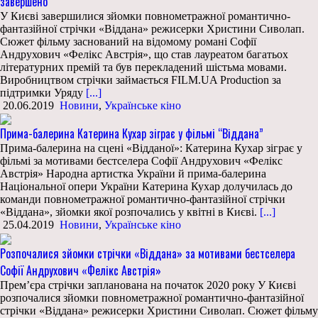
завершено
У Києві завершилися зйомки повнометражної романтично-
фантазійної стрічки «Віддана» режисерки Христини Сиволап.
Сюжет фільму заснований на відомому романі Софії
Андрухович «Фелікс Австрія», що став лауреатом багатьох
літературних премій та був перекладений шістьма мовами.
Виробництвом стрічки займається FILM.UA Production за
підтримки Уряду
[...]
20.06.2019
Новини
,
Українське кіно
Прима-балерина Катерина Кухар зіграє у фільмі “Віддана”
Прима-балерина на сцені «Відданої»: Катерина Кухар зіграє у
фільмі за мотивами бестселера Софії Андрухович «Фелікс
Австрія» Народна артистка України й прима-балерина
Національної опери України Катерина Кухар долучилась до
команди повнометражної романтично-фантазійної стрічки
«Віддана», зйомки якої розпочались у квітні в Києві.
[...]
25.04.2019
Новини
,
Українське кіно
Розпочалися зйомки стрічки «Віддана» за мотивами бестселера
Софії Андрухович «Фелікс Австрія»
Прем’єра стрічки запланована на початок 2020 року У Києві
розпочалися зйомки повнометражної романтично-фантазійної
стрічки «Віддана» режисерки Христини Сиволап. Сюжет фільму