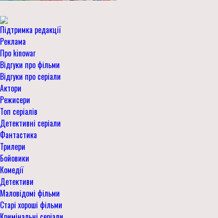
Підтримка редакції
Реклама
Про kinowar
Відгуки про фільми
Відгуки про серіали
Актори
Режисери
Топ серіалів
Детективні серіали
Фантастика
Трилери
Бойовики
Комедії
Детективи
Маловідомі фільми
Старі хороші фільми
Кримінальні серіали