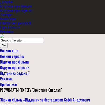
Добірки
Відгуки про фільми
Відгуки про серіали
Актори
Режисери
Підтримка редакції
Про kinowar
Реклама
Go
Новини кіно
Новини серіалів
Відгуки про фільми
Відгуки про серіали
Підтримка редакції
Реклама
Про kinowar
РЕЗУЛЬТАТЫ ПО ТЕГУ "Христина Сиволап"
Зйомки фільму «Віддана» за бестселером Софії Андрухович