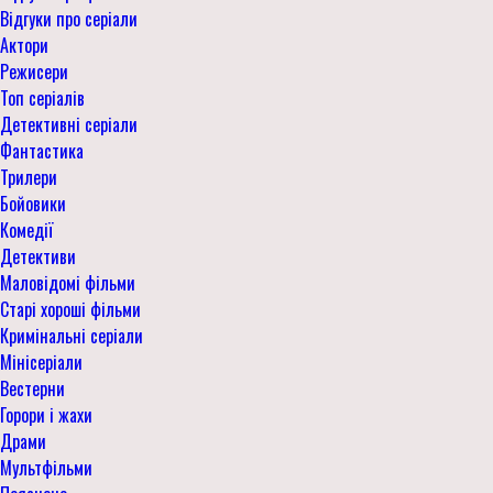
Відгуки про серіали
Актори
Режисери
Топ серіалів
Детективні серіали
Фантастика
Трилери
Бойовики
Комедії
Детективи
Маловідомі фільми
Старі хороші фільми
Кримінальні серіали
Мінісеріали
Вестерни
Горори і жахи
Драми
Мультфільми