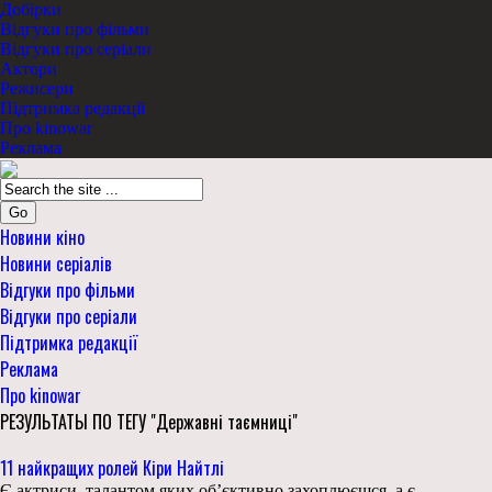
Добірки
Відгуки про фільми
Відгуки про серіали
Актори
Режисери
Підтримка редакції
Про kinowar
Реклама
Go
Новини кіно
Новини серіалів
Відгуки про фільми
Відгуки про серіали
Підтримка редакції
Реклама
Про kinowar
РЕЗУЛЬТАТЫ ПО ТЕГУ "Державні таємниці"
11 найкращих ролей Кіри Найтлі
Є актриси, талантом яких об’єктивно захоплюєшся, а є