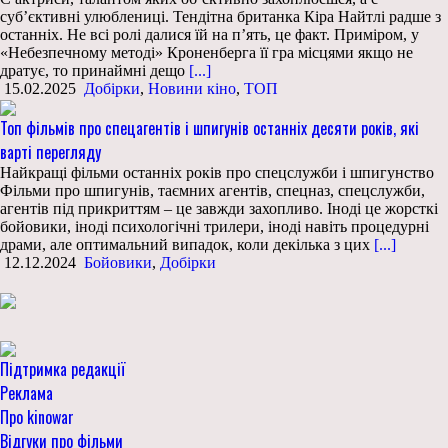
суб’єктивні улюблениці. Тендітна британка Кіра Найтлі радше з
останніх. Не всі ролі далися їй на п’ять, це факт. Приміром, у
«Небезпечному методі» Кроненберга її гра місцями якщо не
дратує, то принаймні дещо
[...]
15.02.2025
Добірки
,
Новини кіно
,
ТОП
Топ фільмів про спецагентів і шпигунів останніх десяти років, які
варті перегляду
Найкращі фільми останніх років про спецслужби і шпигунство
Фільми про шпигунів, таємних агентів, спецназ, спецслужби,
агентів під прикриттям – це завжди захопливо. Іноді це жорсткі
бойовики, іноді психологічні трилери, іноді навіть процедурні
драми, але оптимальний випадок, коли декілька з цих
[...]
12.12.2024
Бойовики
,
Добірки
Підтримка редакції
Реклама
Про kinowar
Відгуки про фільми