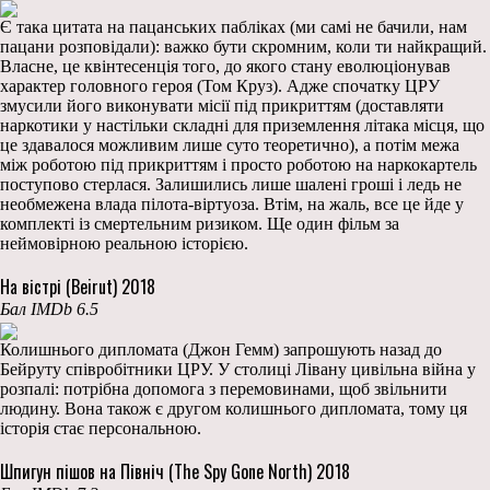
Є така цитата на пацанських пабліках (ми самі не бачили, нам
пацани розповідали): важко бути скромним, коли ти найкращий.
Власне, це квінтесенція того, до якого стану еволюціонував
характер головного героя (Том Круз). Адже спочатку ЦРУ
змусили його виконувати місії під прикриттям (доставляти
наркотики у настільки складні для приземлення літака місця, що
це здавалося можливим лише суто теоретично), а потім межа
між роботою під прикриттям і просто роботою на наркокартель
поступово стерлася. Залишились лише шалені гроші і ледь не
необмежена влада пілота-віртуоза. Втім, на жаль, все це йде у
комплекті із смертельним ризиком. Ще один фільм за
неймовірною реальною історією.
На вістрі (Beirut) 2018
Бал IMDb 6.5
Колишнього дипломата (Джон Гемм) запрошують назад до
Бейруту співробітники ЦРУ. У столиці Лівану цивільна війна у
розпалі: потрібна допомога з перемовинами, щоб звільнити
людину. Вона також є другом колишнього дипломата, тому ця
історія стає персональною.
Шпигун пішов на Північ (The Spy Gone North) 2018