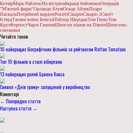
Котіяр
Марк Райленс
На вістрі
найкращі бойовики
Операція
"М'ясний фарш"
Орландо Блум
Оскар Айзек
Педро
Паскаль
Потрійний кордон
Реаліті
Сікаріо
Сікаріо 2
Скотт
Іствуд
Таємні воїни Бенгазі
Тейлор Шерідан
Том Генкс
Том
Круз
Форпост
Чарлі Ганнем
Шпигун пішов на Північ
Шпигуни-
союзники
Читайте також
10 найкращих біографічних фільмів за рейтингом Rotten Tomatoes
Топ 10 фільмів в стилі кіберпанк
13 найкращих ролей Браяна Кокса
Сиквел «Днів грому» запущений у виробництво
Коментарі
← Попередня стаття
Наступна стаття →