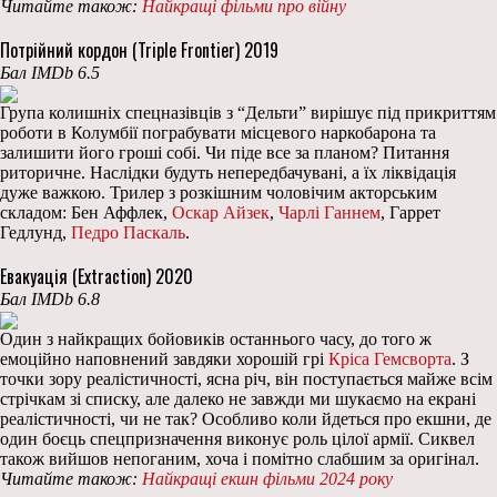
Читайте також:
Найкращі фільми про війну
Потрійний кордон (Triple Frontier) 2019
Бал IMDb 6.5
Група колишніх спецназівців з “Дельти” вирішує під прикриттям
роботи в Колумбії пограбувати місцевого наркобарона та
залишити його гроші собі. Чи піде все за планом? Питання
риторичне. Наслідки будуть непередбачувані, а їх ліквідація
дуже важкою. Трилер з розкішним чоловічим акторським
складом: Бен Аффлек,
Оскар Айзек
,
Чарлі Ганнем
, Гаррет
Гедлунд,
Педро Паскаль
.
Евакуація (Extraction) 2020
Бал IMDb 6.8
Один з найкращих бойовиків останнього часу, до того ж
емоційно наповнений завдяки хорошій грі
Кріса Гемсворта
. З
точки зору реалістичності, ясна річ, він поступається майже всім
стрічкам зі списку, але далеко не завжди ми шукаємо на екрані
реалістичності, чи не так? Особливо коли йдеться про екшни, де
один боєць спецпризначення виконує роль цілої армії. Сиквел
також вийшов непоганим, хоча і помітно слабшим за оригінал.
Читайте також:
Найкращі екшн фільми 2024 року