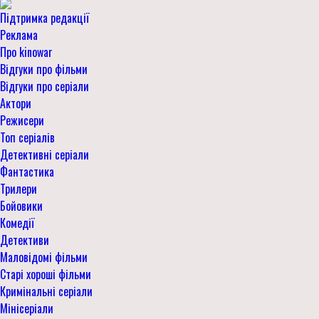
Підтримка редакції
Реклама
Про kinowar
Відгуки про фільми
Відгуки про серіали
Актори
Режисери
Топ серіалів
Детективні серіали
Фантастика
Трилери
Бойовики
Комедії
Детективи
Маловідомі фільми
Старі хороші фільми
Кримінальні серіали
Мінісеріали