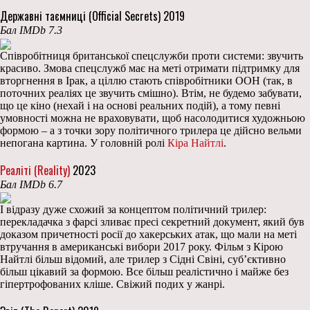
Державні таємниці (Official Secrets) 2019
Бал IMDb 7.3
Співробітниця британської спецслужби проти системи: звучить
красиво. Змова спецслужб має на меті отримати підтримку для
вторгнення в Ірак, а ціллю стають співробітники ООН (так, в
поточних реаліях це звучить смішно). Втім, не будемо забувати,
що це кіно (нехай і на основі реальних подій), а тому певні
умовності можна не враховувати, щоб насолодитися художньою
формою – а з точки зору політичного трилера це дійсно вельми
непогана картина. У головній ролі
Кіра Найтлі
.
Реаліті (Reality)
2023
Бал IMDb 6.7
І відразу дуже схожий за концептом політичний трилер:
перекладачка з фарсі зливає пресі секретний документ, який був
доказом причетності росії до хакерських атак, що мали на меті
втручання в американські вибори 2017 року. Фільм з Кірою
Найтлі більш відомий, але трилер з Сідні Свіні, суб’єктивно
більш цікавий за формою. Все більш реалістично і майже без
гіпертрофованих кліше. Свіжий подих у жанрі.