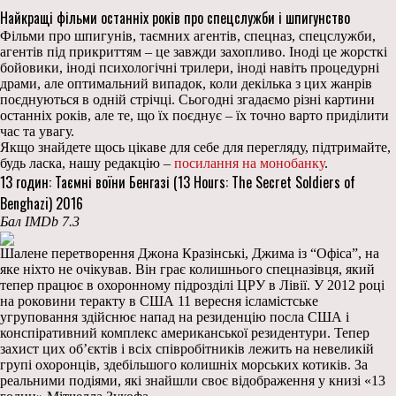
Найкращі фільми останніх років про спецслужби і шпигунство
Фільми про шпигунів, таємних агентів, спецназ, спецслужби,
агентів під прикриттям – це завжди захопливо. Іноді це жорсткі
бойовики, іноді психологічні трилери, іноді навіть процедурні
драми, але оптимальний випадок, коли декілька з цих жанрів
поєднуються в одній стрічці. Сьогодні згадаємо різні картини
останніх років, але те, що їх поєднує – їх точно варто приділити
час та увагу.
Якщо знайдете щось цікаве для себе для перегляду, підтримайте,
будь ласка, нашу редакцію –
посилання на монобанку
.
13 годин: Таємні воїни Бенгазі (13 Hours: The Secret Soldiers of
Benghazi) 2016
Бал IMDb 7.3
Шалене перетворення Джона Кразінські, Джима із “Офіса”, на
яке ніхто не очікував. Він грає колишнього спецназівця, який
тепер працює в охоронному підрозділі ЦРУ в Лівії. У 2012 році
на роковини теракту в США 11 вересня ісламістське
угруповання здійснює напад на резиденцію посла США і
конспіративний комплекс американської резидентури. Тепер
захист цих об’єктів і всіх співробітників лежить на невеликій
групі охоронців, здебільшого колишніх морських котиків. За
реальними подіями, які знайшли своє відображення у книзі «13