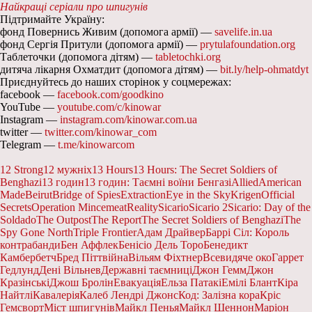
Найкращі серіали про шпигунів
Підтримайте Україну:
фонд Повернись Живим (допомога армії) —
savelife.in.ua
фонд Сергія Притули (допомога армії) —
prytulafoundation.org
Таблеточки (допомога дітям) —
tabletochki.org
дитяча лікарня Охматдит (допомога дітям) —
bit.ly/help-ohmatdyt
Приєднуйтесь до наших сторінок у соцмережах:
facebook —
facebook.com/goodkino
YouTube —
youtube.com/c/kinowar
Instagram —
instagram.com/kinowar.com.ua
twitter —
twitter.com/kinowar_com
Telegram —
t.me/kinowarcom
12 Strong
12 мужніх
13 Hours
13 Hours: The Secret Soldiers of
Benghazi
13 годин
13 годин: Таємні воїни Бенгазі
Allied
American
Made
Beirut
Bridge of Spies
Extraction
Eye in the Sky
Krigen
Official
Secrets
Operation Mincemeat
Reality
Sicario
Sicario 2
Sicario: Day of the
Soldado
The Outpost
The Report
The Secret Soldiers of Benghazi
The
Spy Gone North
Triple Frontier
Адам Драйвер
Баррі Сіл: Король
контрабанди
Бен Аффлек
Бенісіо Дель Торо
Бенедикт
Камбербетч
Бред Пітт
війна
Вільям Фіхтнер
Всевидяче око
Гаррет
Гедлунд
Дені Вільнев
Державні таємниці
Джон Гемм
Джон
Кразінські
Джош Бролін
Евакуація
Ельза Патакі
Емілі Блант
Кіра
Найтлі
Кавалерія
Калеб Лендрі Джонс
Код: Залізна кора
Кріс
Гемсворт
Міст шпигунів
Майкл Пенья
Майкл Шеннон
Маріон