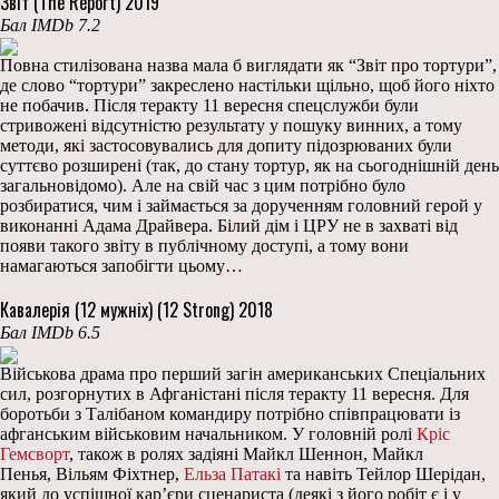
Звіт (The Report) 2019
Бал IMDb 7.2
Повна стилізована назва мала б виглядати як “Звіт про тортури”,
де слово “тортури” закреслено настільки щільно, щоб його ніхто
не побачив. Після теракту 11 вересня спецслужби були
стривожені відсутністю результату у пошуку винних, а тому
методи, які застосовувались для допиту підозрюваних були
суттєво розширені (так, до стану тортур, як на сьогоднішній день
загальновідомо). Але на свій час з цим потрібно було
розбиратися, чим і займається за дорученням головний герой у
виконанні Адама Драйвера. Білий дім і ЦРУ не в захваті від
появи такого звіту в публічному доступі, а тому вони
намагаються запобігти цьому…
Кавалерія (12 мужніх) (12 Strong) 2018
Бал IMDb 6.5
Військова драма про перший загін американських Спеціальних
сил, розгорнутих в Афганістані після теракту 11 вересня. Для
боротьби з Талібаном командиру потрібно співпрацювати із
афганським військовим начальником. У головній ролі
Кріс
Гемсворт
, також в ролях задіяні Майкл Шеннон, Майкл
Пенья, Вільям Фіхтнер,
Ельза Патакі
та навіть Тейлор Шерідан,
який до успішної кар’єри сценариста (деякі з його робіт є і у