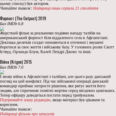
цьому списку) був актором.
Читайте також:
Найкращі екшн серіали 21 століття
Форпост (The Outpost) 2019
Бал IMDb 6.8
Жорсткий фільм за реальними подіями нападу талібів на
американський форпост біля віддаленого села в Афганістані.
Декілька десятків солдат опиняються в оточенні і змушені
боротися за своє життя і військову базу. У головних ролях Скотт
Іствуд, Орландо Блум, Калеб Лендрі Джонс та інші.
Війна (Krigen) 2015
Бал IMDb 7.0
І знову війна в Афганістані з талібані, але цього разу данський
погляд на цей конфлікт. Під час військової операції данський
командир приймає непросте рішення, яке рятує життя його
людям, але спричиняє помітні жертви серед місцевих цивільних.
Тепер офіцеру доведеться постати перед трибуналом.
Підтримайте нашу редакцію
, якщо матеріал був цікавим та
корисним.
Читайте також:
Найкращі фільми про шпигунів