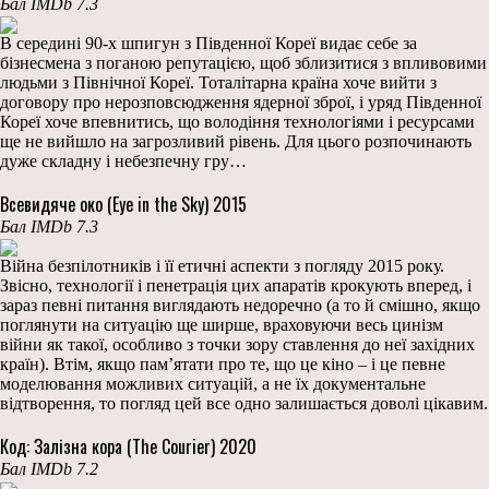
Бал IMDb 7.3
В середині 90-х шпигун з Південної Кореї видає себе за
бізнесмена з поганою репутацією, щоб зблизитися з впливовими
людьми з Північної Кореї. Тоталітарна країна хоче вийти з
договору про нерозповсюдження ядерної зброї, і уряд Південної
Кореї хоче впевнитись, що володіння технологіями і ресурсами
ще не вийшло на загрозливий рівень. Для цього розпочинають
дуже складну і небезпечну гру…
Всевидяче око (Eye in the Sky) 2015
Бал IMDb 7.3
Війна безпілотників і її етичні аспекти з погляду 2015 року.
Звісно, технології і пенетрація цих апаратів крокують вперед, і
зараз певні питання виглядають недоречно (а то й смішно, якщо
поглянути на ситуацію ще ширше, враховуючи весь цинізм
війни як такої, особливо з точки зору ставлення до неї західних
країн). Втім, якщо пам’ятати про те, що це кіно – і це певне
моделювання можливих ситуацій, а не їх документальне
відтворення, то погляд цей все одно залишається доволі цікавим.
Код: Залізна кора (The Courier) 2020
Бал IMDb 7.2