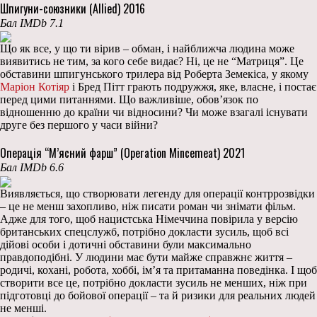
Шпигуни-союзники (Allied) 2016
Бал IMDb 7.1
Що як все, у що ти вірив – обман, і найближча людина може
виявитись не тим, за кого себе видає? Ні, це не “Матриця”. Це
обставини шпигунського трилера від Роберта Земекіса, у якому
Маріон Котіяр
і Бред Пітт грають подружжя, яке, власне, і постає
перед цими питаннями. Що важливіше, обов’язок по
відношенню до країни чи відносини? Чи може взагалі існувати
друге без першого у часи війни?
Операція “М’ясний фарш” (Operation Mincemeat) 2021
Бал IMDb 6.6
Виявляється, що створювати легенду для операції контррозвідки
– це не менш захопливо, ніж писати роман чи знімати фільм.
Адже для того, щоб нацистська Німеччина повірила у версію
британських спецслужб, потрібно докласти зусиль, щоб всі
дійові особи і дотичні обставини були максимально
правдоподібні. У людини має бути майже справжнє життя –
родичі, кохані, робота, хоббі, ім’я та притаманна поведінка. І щоб
створити все це, потрібно докласти зусиль не менших, ніж при
підготовці до бойової операції – та й ризики для реальних людей
не менші.