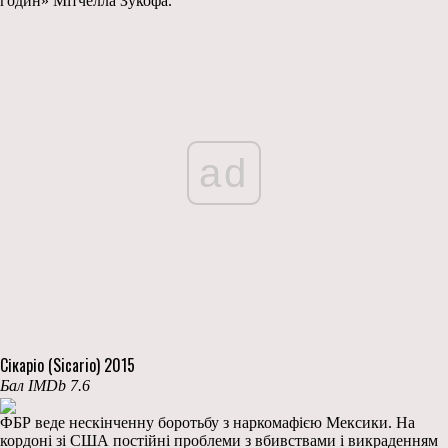
годин» Мітчелла Зукофа.
ad
Сікаріо (Sicario) 2015
Бал IMDb 7.6
ФБР веде нескінченну боротьбу з наркомафією Мексики. На
кордоні зі США постійні проблеми з вбивствами і викраденням