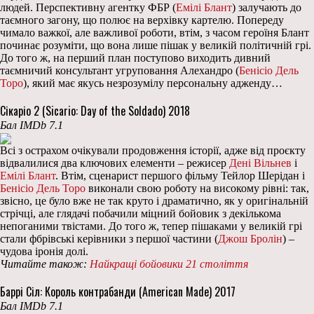
людей. Перспективну агентку ФБР (
Емілі Блант
) залучають до
таємного загону, що полює на верхівку картелю. Попереду
чимало важкої, але важливої роботи, втім, з часом героїня Блант
починає розуміти, що вона лише пішак у великій політичній грі.
До того ж, на перший план поступово виходить дивний
таємничий консультант угруповання Алехандро (
Бенісіо Дель
Торо
), який має якусь незрозумілу персональну адженду…
Сікаріо 2 (Sicario: Day of the Soldado) 2018
Бал IMDb 7.1
Всі з острахом очікували продовження історії, адже від проєкту
відвалилися два ключових елементи – режисер
Дені Вільнев
і
Емілі Блант
. Втім, сценарист першого фільму Тейлор Шерідан і
Бенісіо Дель Торо
виконали свою роботу на високому рівні: так,
звісно, це було вже не так круто і драматично, як у оригінальній
стрічці, але глядачі побачили міцний бойовик з декількома
непоганими твістами. До того ж, тепер пішаками у великій грі
стали фбрівські керівники з першої частини (
Джош Бролін
) –
чудова іронія долі.
Читайте також:
Найкращі бойовики 21 століття
Баррі Сіл: Король контрабанди (American Made) 2017
Бал IMDb 7.1