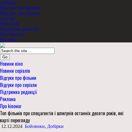
Добірки
Відгуки про фільми
Відгуки про серіали
Актори
Режисери
Підтримка редакції
Про kinowar
Реклама
Go
Новини кіно
Новини серіалів
Відгуки про фільми
Відгуки про серіали
Підтримка редакції
Реклама
Про kinowar
Топ фільмів про спецагентів і шпигунів останніх десяти років, які
варті перегляду
12.12.2024
Бойовики
,
Добірки