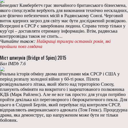
Бенедикт Камбербетч грає звичайного британського бізнесмена,
якого спецслужби вербують для виконання технічно нескладних,
але фізично небезпечних місій в Радянському Союзі. Черговий
виток ядерних загроз для світу має бути досліджений розвідкою.
Всередині в СРСР є завербована людина. Справа тепер тільки у
кур’єрі – доставляти отриману інформацію. Втім, радянська
контррозвідка також не спить…
Читайте також:
Найкращі трилери останніх років, які
пройшли повз глядача
Міст шпигунів (Bridge of Spies) 2015
Бал IMDb 7.6
Реальна історія обміну двома шпигунами між СРСР і США у
період розпалу холодної війни у 60-ті роки. Пілота
розвідувального літака, який збито над територією Союзу,
планують обміняти на викритого і заарештованого полковника
КДБ (Марк Райленс). Але не все так просто: для угоди потрібно
пройти декілька кіл переговорного і бюрократичного пекла. Для
цього в Східний Берлін, який перебуває під контролем СРСР,
відправляють американського адвоката (Том Генкс). Процедурна
драма, яка демонструє, що напруженим може бути не тільки
бойовик.