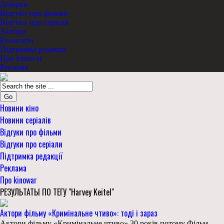
Добірки
Відгуки про фільми
Відгуки про серіали
Актори
Режисери
Підтримка редакції
Про kinowar
Реклама
Go
Новини кіно
Новини серіалів
Відгуки про фільми
Відгуки про серіали
Підтримка редакції
Реклама
Про kinowar
РЕЗУЛЬТАТЫ ПО ТЕГУ "Harvey Keitel"
Актори фільму «Кримінальне чтиво»: тоді і зараз
Актори фільму «Кримінальне чтиво» 30 років потому Фільм