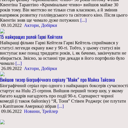
Квентіна Тарантіно «Кримінальне чтиво» вийшов майже 30
років тому. Він миттєво не тільки став класикою, а й змінив
напрямок розвитку голлівудського та світового кіно. Після цього
Квентін зняв ще чимало дуже потужних
[...]
09.10.2022
Актори
,
Добірки
15 найкращих ролей Гарві Кейтеля
Найкращі фільми Гарві Кейтеля Гарві Кейтель сприймався у
статусі легенди екрану вже у 90-ті. Тобто, у цьому статусі він
виступає вже понад тридцяти років, і, як бачимо, закінчувати не
збирається. Звісно, за останні три декади в його портфоліо було
чимало
[...]
26.09.2022
Актори
,
Добірки
Вийшов тизер біографічного серіалу “Майк” про Майка Тайсона
Біографічний серіал про одного з найкращих боксерів сучасності
стартує на Hulu 25 серпня. Вийшов перший тизер шоу, у якому
багато кадрів нагадують про події 90-х. Сценарист чорної
комедії (і також байопіку) “Я, Тоня” Стівен Роджерс (не плутати
з Капітаном Америка) зібрав
[...]
09.06.2022
Новини
,
Трейлер