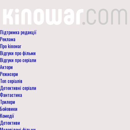
Підтримка редакції
Реклама
Про kinowar
Відгуки про фільми
Відгуки про серіали
Актори
Режисери
Топ серіалів
Детективні серіали
Фантастика
Трилери
Бойовики
Комедії
Детективи
Маловідомі фільми