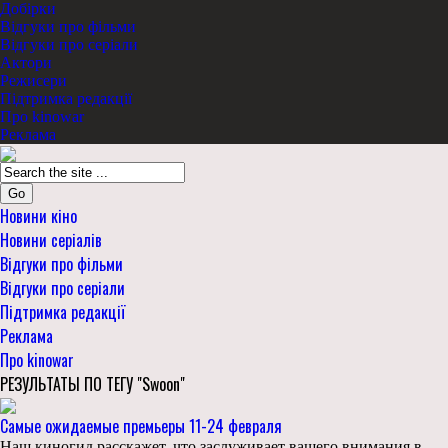
Добірки
Відгуки про фільми
Відгуки про серіали
Актори
Режисери
Підтримка редакції
Про kinowar
Реклама
Go
Новини кіно
Новини серіалів
Відгуки про фільми
Відгуки про серіали
Підтримка редакції
Реклама
Про kinowar
РЕЗУЛЬТАТЫ ПО ТЕГУ "Swoon"
Самые ожидаемые премьеры 11-24 февраля
Наш киногид расскажет, что заслуживает вашего внимания в