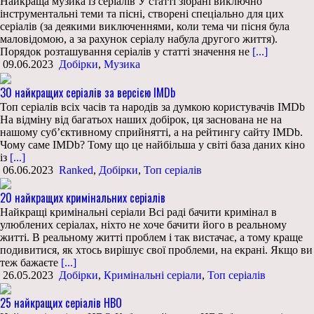
Найкраща музика із серіалів У статті зібрані виключно
інструментальні теми та пісні, створені спеціально для цих
серіалів (за деякими виключеннями, коли тема чи пісня була
маловідомою, а за рахунок серіалу набула другого життя).
Порядок розташування серіалів у статті значення не
[...]
09.06.2023
Добірки
,
Музика
30 найкращих серіалів за версією IMDb
Топ серіалів всіх часів та народів за думкою користувачів IMDb
На відміну від багатьох наших добірок, ця заснована не на
нашому суб’єктивному сприйнятті, а на рейтингу сайту IMDb.
Чому саме IMDb? Тому що це найбільша у світі база даних кіно
із
[...]
06.06.2023
Ranked
,
Добірки
,
Топ серіалів
20 найкращих кримінальних серіалів
Найкращі кримінальні серіали Всі раді бачити кримінал в
улюблених серіалах, ніхто не хоче бачити його в реальному
житті. В реальному житті проблем і так вистачає, а тому краще
подивитися, як хтось вирішує свої проблеми, на екрані. Якщо ви
теж бажаєте
[...]
26.05.2023
Добірки
,
Кримінальні серіали
,
Топ серіалів
25 найкращих серіалів HBO