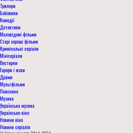
Трилери
Бойовики
Комедії
Детективи
Маловідомі фільми
Старі хороші фільми
Кримінальні серіали
Мінісеріали
Вестерни
Горори і жахи
Драми
Мультфільми
Пояснено
Музика
Українська музика
Українське кіно
Новини кіно
Новини серіалів