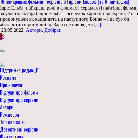
16 найкращих фільмів і серіалів з Ідрісом Ельбою (та 6 найгірших)
Ідріс Ельба: найкращі ролі в фільмах і серіалах (і найгірші фільми
за участю актора) Ідріс Ельба – осередок харизми на екрані. Його
пропонували як кандидата на наступного Бонда – і це був би
абсолютно вірний вибір. Зараз це навряд чи
[...]
23.05.2022
Актори
,
Добірки
1
2
Підтримка редакції
Реклама
Про kinowar
Відгуки про фільми
Відгуки про серіали
Актори
Режисери
Топ серіалів
Детективні серіали
Фантастика