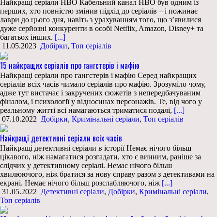
Найкращі серіали HBO Кабельний канал HBO був одним із
перших, хто повністю змінив підхід до серіалів – і пожинає
лаври до цього дня, навіть з урахуванням того, що з’явилися
дуже серйозні конкуренти в особі Netflix, Amazon, Disney+ та
багатьох інших.
[...]
11.05.2023
Добірки
,
Топ серіалів
15 найкращих серіалів про гангстерів і мафію
Найкращі серіали про гангстерів і мафію Серед найкращих
серіалів всіх часів чимало серіалів про мафію. Зрозуміло чому,
адже тут вистачає і закручених сюжетів з непередбачуваним
фіналом, і психології у відносинах персонажів. Те, від чого у
реальному житті всі намагаються триматися подалі,
[...]
07.10.2022
Добірки
,
Кримінальні серіали
,
Топ серіалів
Найкращі детективні серіали всіх часів
Найкращі детективні серіали в історії Немає нічого більш
цікавого, ніж намагатися розгадати, хто є винним, раніше за
слідчих у детективному серіалі. Немає нічого більш
хвилюючого, ніж братися за нову справу разом з детективами на
екрані. Немає нічого більш розслабляючого, ніж
[...]
31.05.2022
Детективні серіали
,
Добірки
,
Кримінальні серіали
,
Топ серіалів