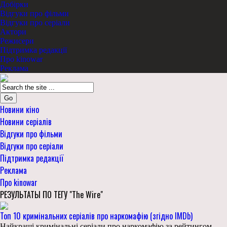
Добірки
Відгуки про фільми
Відгуки про серіали
Актори
Режисери
Підтримка редакції
Про kinowar
Реклама
Go
Новини кіно
Новини серіалів
Відгуки про фільми
Відгуки про серіали
Підтримка редакції
Реклама
Про kinowar
РЕЗУЛЬТАТЫ ПО ТЕГУ "The Wire"
Топ 10 кримінальних серіалів про наркомафію (згідно IMDb)
Найкращі кримінальні серіали про наркомафію за рейтингом