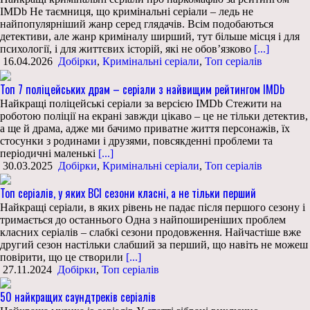
IMDb Не таємниця, що кримінальні серіали – ледь не
найпопулярніший жанр серед глядачів. Всім подобаються
детективи, але жанр криміналу ширший, тут більше місця і для
психології, і для життєвих історій, які не обов’язково
[...]
16.04.2026
Добірки
,
Кримінальні серіали
,
Топ серіалів
Топ 7 поліцейських драм – серіали з найвищим рейтингом IMDb
Найкращі поліцейські серіали за версією IMDb Стежити на
роботою поліції на екрані завжди цікаво – це не тільки детектив,
а ще й драма, адже ми бачимо приватне життя персонажів, їх
стосунки з родинами і друзями, повсякденні проблеми та
періодичні маленькі
[...]
30.03.2025
Добірки
,
Кримінальні серіали
,
Топ серіалів
Топ серіалів, у яких ВСІ сезони класні, а не тільки перший
Найкращі серіали, в яких рівень не падає після першого сезону і
тримається до останнього Одна з найпоширеніших проблем
класних серіалів – слабкі сезони продовження. Найчастіше вже
другий сезон настільки слабший за перший, що навіть не можеш
повірити, що це створили
[...]
27.11.2024
Добірки
,
Топ серіалів
50 найкращих саундтреків серіалів