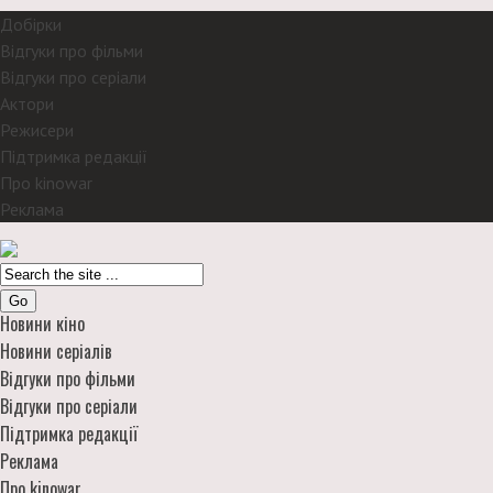
Добірки
Відгуки про фільми
Відгуки про серіали
Актори
Режисери
Підтримка редакції
Про kinowar
Реклама
Go
Новини кіно
Новини серіалів
Відгуки про фільми
Відгуки про серіали
Підтримка редакції
Реклама
Про kinowar