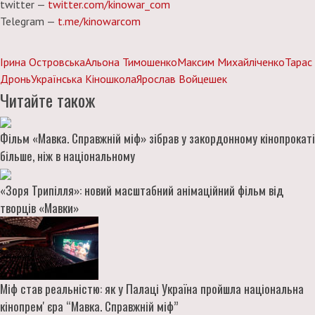
twitter —
twitter.com/kinowar_com
Telegram —
t.me/kinowarcom
Ірина Островська
Альона Тимошенко
Максим Михайліченко
Тарас
Дронь
Українська Кіношкола
Ярослав Войцешек
Читайте також
Фільм «Мавка. Справжній міф» зібрав у закордонному кінопрокаті
більше, ніж в національному
«Зоря Трипілля»: новий масштабний анімаційний фільм від
творців «Мавки»
Міф став реальністю: як у Палаці Україна пройшла національна
кінопремʼєра “Мавка. Справжній міф”