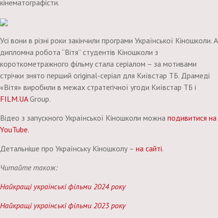
кінематографісти.
Усі вони в різні роки закінчили програми Української Кіношколи. А
дипломна робота “Вітя” студентів Кіношколи з
короткометражного фільму стала серіалом – за мотивами
стрічки знято перший original-серіал для Київстар ТБ. Драмеді
«Вітя» виробили в межах стратегічної угоди Київстар ТБ і
FILM.UA
Group.
Відео з запускного Української Кіношколи можна
подивитися на
YouTube
.
Детальніше про Українську Кіношколу –
на сайті
.
Читайте також:
Найкращі українські фільми 2024 року
Найкращі українські фільми 2023 року