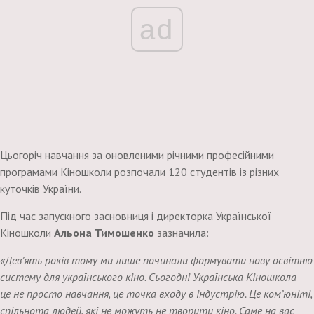
ad
Цьогоріч навчання за оновленими річними професійними
програмами Кіношколи розпочали 120 студентів із різних
куточків України.
Під час запускного засновниця і директорка Української
Кіношколи
Альона Тимошенко
зазначила:
«Дев’ять років тому ми лише починали формувати нову освітню
систему для українського кіно. Сьогодні Українська Кіношкола —
це не просто навчання, це точка входу в індустрію. Це ком’юніті,
спільнота людей, які не можуть не творити кіно. Саме на вас