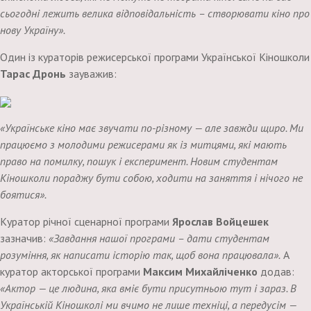
сьогодні лежить велика відповідальність – створювати кіно про
нову Україну».
Один із кураторів режисерської програми Української Кіношколи
Тарас Дронь
зауважив:
«Українське кіно має звучати по-різному — але завжди щиро. Ми
працюємо з молодими режисерами як із митцями, які мають
право на помилку, пошук і експеримент. Новим студентам
Кіношколи пораджу бути собою, ходити на заняття і нічого не
боятися».
Куратор річної сценарної програми
Ярослав Войцешек
зазначив:
«Завдання нашої програми – дати студентам
розуміння, як написати історію так, щоб вона працювала».
А
куратор акторської програми
Максим Михайліченко
додав:
«Актор — це людина, яка вміє бути присутньою тут і зараз. В
Українській Кіношколі ми вчимо не лише техніці, а передусім —