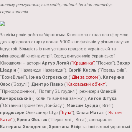
живому реагуванню, взаємодії, глибині. Бо кіно потребує
справжності».
За вісім років роботи Українська Кіношкола стала платформою
для кар’єрного старту понад 5000 кінофахівців у різних галузях
індустрії. Більшість із них успішно працює в українській та
міжнародній кіноіндустрії. Серед випускників Української
Кіношколи – актори
Артур Логай
(
“Крашанка”
, ”Песики”),
Захар
Шадрін
(“Назавжди Назавжди”),
Сергій Кисіль
(“Ловець снів”,
“БожеВільні”),
Ірина Островська
(
“Дім за склом”
),
Катерина
Олос
(“Зозулі”),
Дмитро Павко
(
“Каховський об’єкт”
,
“Прикордонники”, “Потяг у 31 грудня”), режисери
Олексій
Комаровський
(“Коли ти вийдеш заміж?”),
Антон Штука
(“Останній Прометей Донбасу”),
Максим Сусіда
(“Вітя”),
продюсери
Олександр Щур (
“Буча”
),
Ольга Матат
(
“Як там
Катя?”
),
Ярина Фостяк
(“Перші дні”, “Вітя”), сценаристи
Катерина Холоденко, Христина Візір
та інші відомі українські