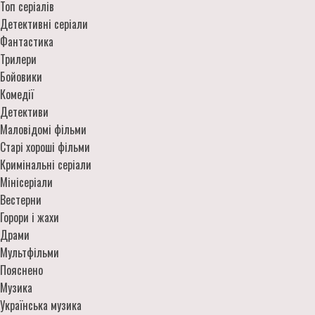
Топ серіалів
Детективні серіали
Фантастика
Трилери
Бойовики
Комедії
Детективи
Маловідомі фільми
Старі хороші фільми
Кримінальні серіали
Мінісеріали
Вестерни
Горори і жахи
Драми
Мультфільми
Пояснено
Музика
Українська музика