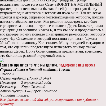
поломавшись для приличия секунд тридцать. Троицу
раскрывают после того как Сэму ЗВОНЯТ НА МОБИЛЬНЫЙ
(разведчик из него вышел бы такой себе), но грозную банду
устраняет одна агентесса выстрелами из-за окна. Так же легко
сдается и доктор, секретное местонахождение которого, похоже,
известно абсолютно всем. Мы решили посмотреть, кто был
сценаристом эпизода, и тут все сошлось: Дерек Кольстад писал
сценарии для боевиков класса Б, и так бы все и продолжалось в
его карьере, но ему повезло с напарником режиссером, которого
зовут Чад Стахелски и который поставил три части “Джона
Уика” по написанному Кольстадом. Минус текущей ситуации в
том, что сценарий предстоящего четвертого эпизода также
написал Дерек. Но не будем слишком предвзятыми, возможно,
это был лишь разовый неудачный опыт.
Если вам нравится то, что мы делаем,
поддержите наш проект
Сериал «Сокол и Зимний солдат», 1 сезон
Эпизод 3
Серый кардинал (Power Broker)
Премьера — 2 апреля 2021 года
Режиссер — Кари Скогланд
Автор сценария — Дерек Кольстад
Читайте также:
Все фильмы вселенной Marvel, ранжированные от худшего к
лучшему