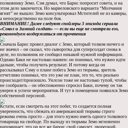
полковнику Земо. Сэм думал, что Барнс попросит совета, и на
этом дело закончится. Но марвеловского варианта “Молчания
ягнят” не вышло: Земо консультировал Мстителей не из камеры,
а непосредственно на поле боя.
ВНИМАНИЕ! Далее следуют спойлеры 3 эпизода сериала
«Сокол и Зимний солдат» — если вы еще не смотрели его,
рекомендуем воздержаться от прочтения
Сначала Барнс провел диалог с Земо, который толком ничего и
не значил – он сказал, что сыворотка для суперсолдат снова в
деле, но полковник не сообщил никакой нужной информации.
Однако Баки не настолько наивен: он понимал, что нужно идти
дальше, чтобы получить результат. И потому когда он
рассказывал Сэму о плане побега Земо из тюрьмы, зритель
отчетливо понимал, что это уже не план, это то, что реально
происходит/произошло. Уилсон тоже не настолько тупой, чтобы
не сообразить – он обеспокоенно спросил Баки, почему он так
уверен в успехе мероприятия. И тут в помещении появился Земо
собственной персоной.
Кстати, если смотреть на этот побег, то создается полная
уверенность, что сбежать из американской тюрьмы строго
режима очень просто – для этого нужно иметь одного толкового
товарища на свободе. По выходу из тюрьмы Земо мгновенно
напоминает, что он все же барон: свой самолет, дворецкий,