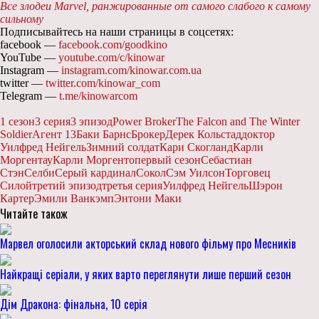
Все злодеи Marvel, ранжированные от самого слабого к самому
сильному
Подписывайтесь на наши страницы в соцсетях:
facebook —
facebook.com/goodkino
YouTube —
youtube.com/c/kinowar
Instagram —
instagram.com/kinowar.com.ua
twitter —
twitter.com/kinowar_com
Telegram —
t.me/kinowarcom
1 сезон
3 серия
3 эпизод
Power Broker
The Falcon and The Winter
Soldier
Агент 13
Баки Барнс
Брокер
Дерек Кольстад
доктор
Уилфред Нейгель
Зимний солдат
Кари Скогланд
Карли
Моргентау
Карли Моргенто
первый сезон
Себастиан
Стэн
Селби
Серый кардинал
Сокол
Сэм Уилсон
Торговец
Силой
третий эпизод
третья серия
Уилфред Нейгель
Шэрон
Картер
Эмили Ванкэмп
Энтони Маки
Читайте також
Марвел оголосили акторський склад нового фільму про Месників
Найкращі серіали, у яких варто переглянути лише перший сезон
Дім Дракона: фінальна, 10 серія