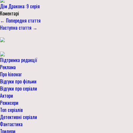
Дім Дракона: 9 серія
Коментарі
← Попередня стаття
Наступна стаття →
Підтримка редакції
Реклама
Про kinowar
Відгуки про фільми
Відгуки про серіали
Актори
Режисери
Топ серіалів
Детективні серіали
Фантастика
Трилери