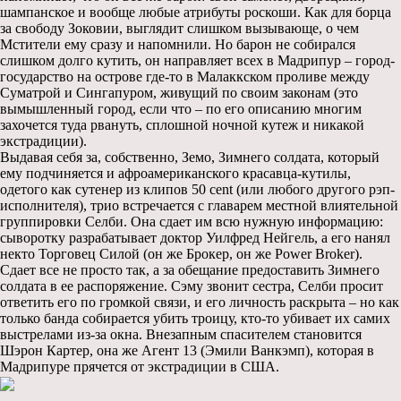
шампанское и вообще любые атрибуты роскоши. Как для борца
за свободу Зоковии, выглядит слишком вызывающе, о чем
Мстители ему сразу и напомнили. Но барон не собирался
слишком долго кутить, он направляет всех в Мадрипур – город-
государство на острове где-то в Малаккском проливе между
Суматрой и Сингапуром, живущий по своим законам (это
вымышленный город, если что – по его описанию многим
захочется туда рвануть, сплошной ночной кутеж и никакой
экстрадиции).
Выдавая себя за, собственно, Земо, Зимнего солдата, который
ему подчиняется и афроамериканского красавца-кутилы,
одетого как сутенер из клипов 50 cent (или любого другого рэп-
исполнителя), трио встречается с главарем местной влиятельной
группировки Селби. Она сдает им всю нужную информацию:
сыворотку разрабатывает доктор Уилфред Нейгель, а его нанял
некто Торговец Силой (он же Брокер, он же Power Broker).
Сдает все не просто так, а за обещание предоставить Зимнего
солдата в ее распоряжение. Сэму звонит сестра, Селби просит
ответить его по громкой связи, и его личность раскрыта – но как
только банда собирается убить троицу, кто-то убивает их самих
выстрелами из-за окна. Внезапным спасителем становится
Шэрон Картер, она же Агент 13 (Эмили Ванкэмп), которая в
Мадрипуре прячется от экстрадиции в США.