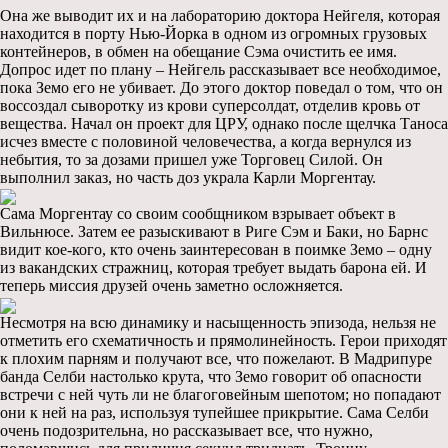
Она же выводит их и на лабораторию доктора Нейгеля, которая
находится в порту Нью-Йорка в одном из огромных грузовых
контейнеров, в обмен на обещание Сэма очистить ее имя.
Допрос идет по плану – Нейгель рассказывает все необходимое,
пока Земо его не убивает. До этого доктор поведал о том, что он
воссоздал сыворотку из крови суперсолдат, отделив кровь от
вещества. Начал он проект для ЦРУ, однако после щелчка Таноса
исчез вместе с половиной человечества, а когда вернулся из
небытия, то за дозами пришел уже Торговец Силой. Он
выполнил заказ, но часть доз украла Карли Моргентау.
Сама Моргентау со своим сообщником взрывает объект в
Вильнюсе. Затем ее разыскивают в Риге Сэм и Баки, но Барнс
видит кое-кого, кто очень заинтересован в поимке Земо – одну
из вакандских стражниц, которая требует выдать барона ей. И
теперь миссия друзей очень заметно осложняется.
Несмотря на всю динамику и насыщенность эпизода, нельзя не
отметить его схематичность и прямолинейность. Герои приходят
к плохим парням и получают все, что пожелают. В Мадрипуре
банда Селби настолько крута, что Земо говорит об опасности
встречи с ней чуть ли не благоговейным шепотом; но попадают
они к ней на раз, используя тупейшее прикрытие. Сама Селби
очень подозрительна, но рассказывает все, что нужно,