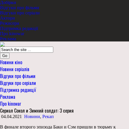
Добірки
Відгуки про фільми
Відгуки про серіали
Актори
Режисери
Підтримка редакції
Про kinowar
Реклама
Go
Новини кіно
Новини серіалів
Відгуки про фільми
Відгуки про серіали
Підтримка редакції
Реклама
Про kinowar
Сериал Сокол и Зимний солдат: 3 серия
04.04.2021
Новини
,
Рекап
В финале второго эпизода Баки и Сэм пришли в тюрьму к