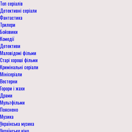
Топ серіалів
Детективні серіали
Фантастика
Трилери
Бойовики
Комедії
Детективи
Маловідомі фільми
Старі хороші фільми
Кримінальні серіали
Мінісеріали
Вестерни
Горори і жахи
Драми
Мультфільми
Пояснено
Музика
Українська музика
Українське кіно