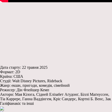
Дата старту: 22 травня 2025
Формат: 2D
Країна: США
Студії: Walt Disney Pictures, Rideback
Жанр: екшн, пригоди, комедія, сімейний
Режисер: Дін Флейшер Кемп
Актори: Мая Кілога, Сідней Елізабет Аґудонґ, Біллі Маґнуссен,
Тіа Каррере, Ганна Ваддінгем, Кріс Сандерс, Кортні Б. Венс, Зак
Галіфіанакіс та інші