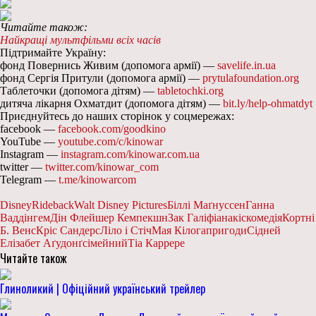
Читайте також:
Найкращі мультфільми всіх часів
Підтримайте Україну:
фонд Повернись Живим (допомога армії) —
savelife.in.ua
фонд Сергія Притули (допомога армії) —
prytulafoundation.org
Таблеточки (допомога дітям) —
tabletochki.org
дитяча лікарня Охматдит (допомога дітям) —
bit.ly/help-ohmatdyt
Приєднуйтесь до наших сторінок у соцмережах:
facebook —
facebook.com/goodkino
YouTube —
youtube.com/c/kinowar
Instagram —
instagram.com/kinowar.com.ua
twitter —
twitter.com/kinowar_com
Telegram —
t.me/kinowarcom
Disney
Rideback
Walt Disney Pictures
Біллі Маґнуссен
Ганна
Ваддінгем
Дін Флейшер Кемп
екшн
Зак Галіфіанакіс
комедія
Кортні
Б. Венс
Кріс Сандерс
Ліло і Стіч
Мая Кілога
пригоди
Сідней
Елізабет Аґудонґ
сімейний
Тіа Каррере
Читайте також
Глиноликий | Офіційний український трейлер