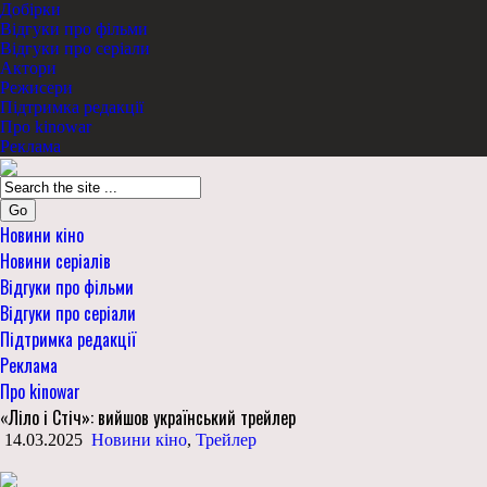
Добірки
Відгуки про фільми
Відгуки про серіали
Актори
Режисери
Підтримка редакції
Про kinowar
Реклама
Go
Новини кіно
Новини серіалів
Відгуки про фільми
Відгуки про серіали
Підтримка редакції
Реклама
Про kinowar
«Ліло і Стіч»: вийшов український трейлер
14.03.2025
Новини кіно
,
Трейлер