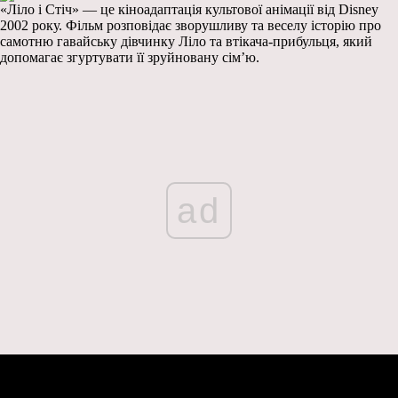
«Ліло і Стіч» — це кіноадаптація культової анімації від Disney
2002 року. Фільм розповідає зворушливу та веселу історію про
самотню гавайську дівчинку Ліло та втікача-прибульця, який
допомагає згуртувати її зруйновану сім’ю.
ad