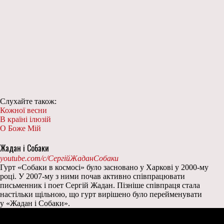
Слухайте також:
Кожної весни
В країні ілюзій
О Боже Мій
Жадан і Собаки
youtube.com/c/СергійЖаданСобаки
Гурт «Собаки в космосі» було засновано у Харкові у 2000-му
році. У 2007-му з ними почав активно співпрацювати
письменник і поет Сергій Жадан. Пізніше співпраця стала
настільки щільною, що гурт вирішено було перейменувати
у «Жадан і Собаки».