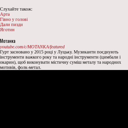
Слухайте також:
Арта
Гівно у голові
Дали пизди
Яготин
Мотанка
youtube.com/c/MOTANKA/featured
Гурт засновано у 2015 році у Луцьку. Музиканти поєднують
інструменти важкого року та народні інструменти (цимбали і
окарин), щоб виконувати містичну суміш металу та народних
мотивів, фолк-метал.