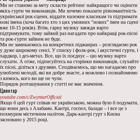
Ми не ставимо за мету скласти рейтинг найкращого чи оцінити
якісь гурти чи виконавців. Ми хочемо показати різноманітність
української рок-сцени, віддати належне класикам та підтримати
нові імена (хоча багато хто з цих умовних “нових” імен на сцені
вже 10-15 років). Втім, гарну музику завжди варто
підтримувати, тому зайвий раз нагадати про найкращі рок-пісні
та рок-гурти зайвим не буде.
Ми не замикаємось на конкретних піджанрах – розглядаємо рок
у дуже широкому сенсі. У списку і фолк-рок, і акустичні гурти, і
хардкор, і дез-метал. Все, що їх поєднує – цю музику варто
слухати. А отже, підписуйтесь на сторінки виконавців, слухайте
їх пісні, діліться з друзями. Сподіваємось, що ми нагадаємо про
улюблені мелодії, які ви добре знаєте, а можливо і познайомимо
з кимось, кого ви ще не чули.
Порядок розташування у статті не має значення.
Цвинтар
youtube.com/c/ZwyntarOfficial
Якщо б цей гурт співав не українською, можна було б подумати,
що вони десь з Алабами. Кантрі, госпел, балади – і все це з
похмурим містичним налітом. Дарк-кантрі гурт з Києва
засновано у 2015 році.