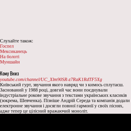
Слухайте також:
Госпел
Мексиканець
На болоті
Муншайн
Кому Вниз
youtube.com/channel/UC_Xlm90SR-z7RaK1RdTF5Xg
Київський гурт, звучання якого навряд чи з кимось сплутаєш.
Заснований у 1988 році, довгий час вони поєднували
індустріальне рокове звучання з текстами українських класиків
(зокрема, Шевченка). Пізніше Андрій Середа та компанія додали
електронне звучання і досягли повної гармонії у своїх піснях,
адже тепер це цілісний вражаючий моноліт.