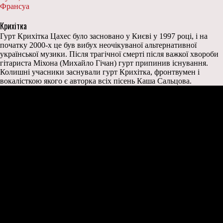
Франсуа
Крихітка
Гурт Крихітка Цахес було засновано у Києві у 1997 році, і на
початку 2000-х це був вибух неочікуваної альтернативної
української музики. Після трагічної смерті після важкої хвороби
гітариста Міхона (Михайло Гічан) гурт припинив існування.
Колишні учасники заснували гурт Крихітка, фронтвумен і
вокалісткою якого є авторка всіх пісень Каша Сальцова.