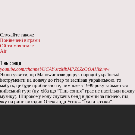
Слухайте також:
Понівечені вітрами
Ой ти моя земле
Air
Тінь сонця
youtube.com/channel/UCAY-zrzMbMPZ0ZcOOAHkhmw
Якщо уявити, що Manowar взяв до рук народні українські
інструменти на додачу до гітар та заспівав українською, то
мабуть, це буде приблизно те, чим вже з 1999 року займається
київський гурт (ну, хіба що “Тінь сонця” грає не настільки важку
музику). Широкому колу слухачів бенд відомий за піснею, під
яку на ринг виходив Олександр Усик – “Їхали козаки”.