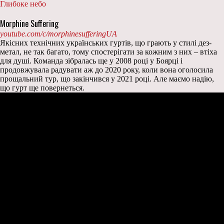
Глибоке небо
Morphine Suffering
youtube.com/c/morphinesufferingUA
Якісних технічних українських гуртів, що грають у стилі дез-
метал, не так багато, тому спостерігати за кожним з них – втіха
для душі. Команда зібралась ще у 2008 році у Боярці і
продовжувала радувати аж до 2020 року, коли вона оголосила
прощальний тур, що закінчився у 2021 році. Але маємо надію,
що гурт ще повернеться.