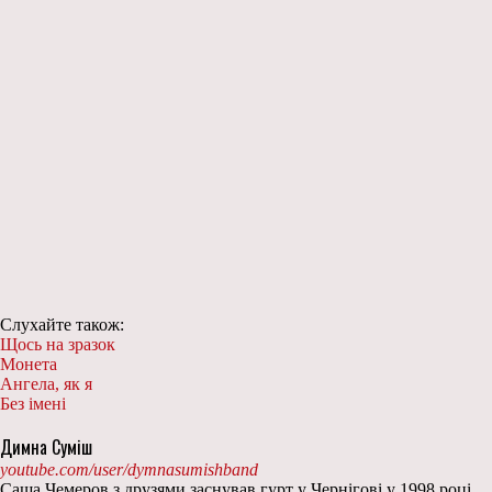
Слухайте також:
Щось на зразок
Монета
Ангела, як я
Без імені
Димна Суміш
youtube.com/user/dymnasumishband
Саша Чемеров з друзями заснував гурт у Чернігові у 1998 році.