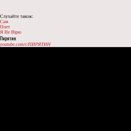
Слухайте також:
Сам
Поет
Я Не Вiрю
Пирятин
youtube.com/c/ПИРЯТИН