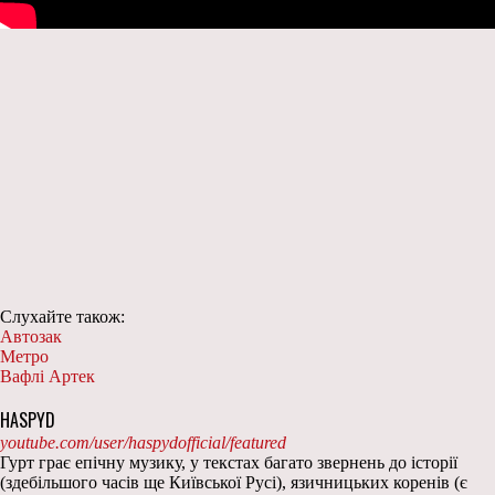
Слухайте також:
Автозак
Метро
Вафлі Артек
HASPYD
youtube.com/user/haspydofficial/featured
Гурт грає епічну музику, у текстах багато звернень до історії
(здебільшого часів ще Київської Русі), язичницьких коренів (є