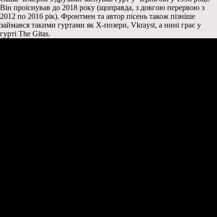
Він проіснував до 2018 року (щоправда, з довгою перервою з
2012 по 2016 рік). Фронтмен та автор пісень також пізніше
займався такими гуртами як X-позери, Vkrayst, а нині грає у
гурті The Gitas.