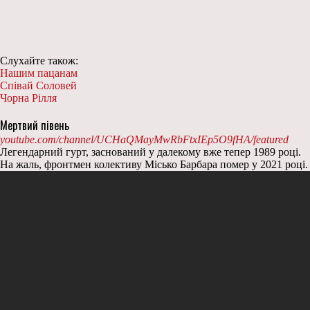
Слухайте також:
Нашим пацанам
Співай Соловей
Чорна Рілля
Мертвий півень
youtube.com/channel/UCHaQMayMwRbFtxIEp5O9fHA/featured
Легендарний гурт, заснований у далекому вже тепер 1989 році.
На жаль, фронтмен колективу Місько Барбара помер у 2021 році.