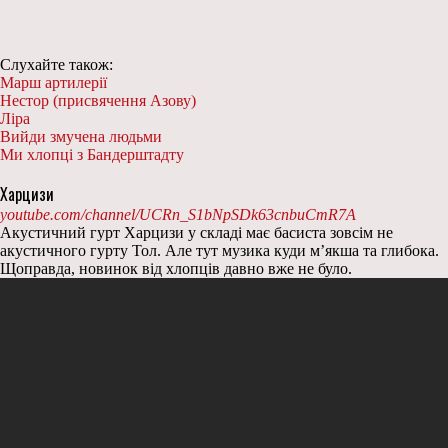
Слухайте також:
Марш артилерії
Нестор (присвячення Азову)
Ліра
Вийди змучена людьми
Ми хлопці з Бандерштадту
Харцизи
youtube.com/channel/UCRn_S1bNpSDk63cnbuCmR7A
Акустичний гурт Харцизи у складі має басиста зовсім не
акустичного гурту Тол. Але тут музика куди м’якша та глибока.
Щоправда, новинок від хлопців давно вже не було.