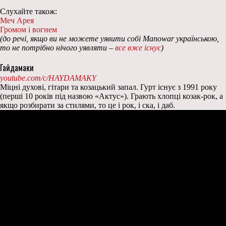
Слухайте також:
Меч Арея
Громом і вогнем
(до речі, якщо ви не можете уявити собі Manowar українською,
то не потрібно нічого уявляти –
все вже існує
)
Гайдамаки
youtube.com/c/HAYDAMAKY
Міцні духові, гітари та козацький запал. Гурт існує з 1991 року
(перші 10 років під назвою «Актус»). Грають хлопці козак-рок, а
якщо розбирати за стилями, то це і рок, і ска, і даб.