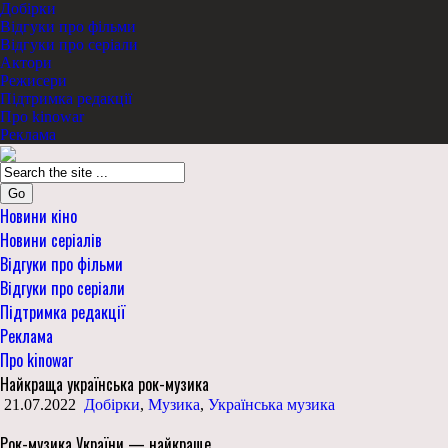
Добірки
Відгуки про фільми
Відгуки про серіали
Актори
Режисери
Підтримка редакції
Про kinowar
Реклама
Go
Новини кіно
Новини серіалів
Відгуки про фільми
Відгуки про серіали
Підтримка редакції
Реклама
Про kinowar
Найкраща українська рок-музика
21.07.2022
Добірки
,
Музика
,
Українська музика
Рок-музика України — найкраще