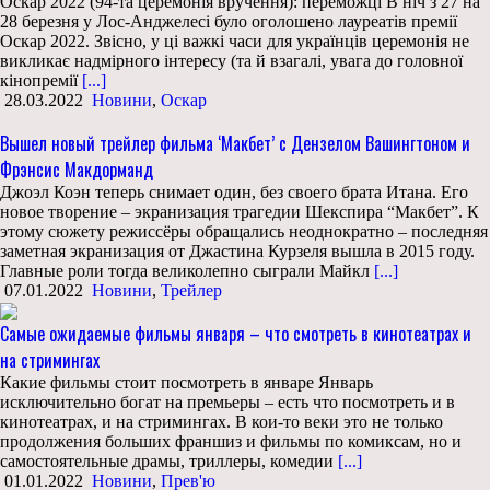
Оскар 2022 (94-та церемонія вручення): переможці В ніч з 27 на
28 березня у Лос-Анджелесі було оголошено лауреатів премії
Оскар 2022. Звісно, у ці важкі часи для українців церемонія не
викликає надмірного інтересу (та й взагалі, увага до головної
кінопремії
[...]
28.03.2022
Новини
,
Оскар
Вышел новый трейлер фильма ‘Макбет’ с Дензелом Вашингтоном и
Фрэнсис Макдорманд
Джоэл Коэн теперь снимает один, без своего брата Итана. Его
новое творение – экранизация трагедии Шекспира “Макбет”. К
этому сюжету режиссёры обращались неоднократно – последняя
заметная экранизация от Джастина Курзеля вышла в 2015 году.
Главные роли тогда великолепно сыграли Майкл
[...]
07.01.2022
Новини
,
Трейлер
Самые ожидаемые фильмы января – что смотреть в кинотеатрах и
на стримингах
Какие фильмы стоит посмотреть в январе Январь
исключительно богат на премьеры – есть что посмотреть и в
кинотеатрах, и на стримингах. В кои-то веки это не только
продолжения больших франшиз и фильмы по комиксам, но и
самостоятельные драмы, триллеры, комедии
[...]
01.01.2022
Новини
,
Прев'ю