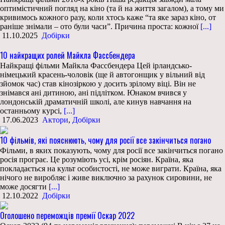
оптимістичний погляд на кіно (та й на життя загалом), а тому ми
кривимось кожного разу, коли хтось каже “та яке зараз кіно, от
раніше знімали – ото були часи”. Причина проста: кожної
[...]
11.10.2025
Добірки
10 найкращих ролей Майкла Фассбендера
Найкращі фільми Майкла Фассбендера Цей ірландсько-
німецький красень-чоловік (ще й автогонщик у вільний від
зйомок час) став кінозіркою у досить зрілому віці. Він не
знімався ані дитиною, ані підлітком. Юнаком вчився у
лондонській драматичній школі, але кинув навчання на
останньому курсі,
[...]
17.06.2023
Актори
,
Добірки
10 фільмів, які пояснюють, чому для росії все закінчиться погано
Фільми, в яких показують, чому для росії все закінчиться погано
росія програє. Це розуміють усі, крім росіян. Країна, яка
покладається на культ особистості, не може виграти. Країна, яка
нічого не виробляє і живе виключно за рахунок сировини, не
може досягти
[...]
12.10.2022
Добірки
Оголошено переможців премії Оскар 2022