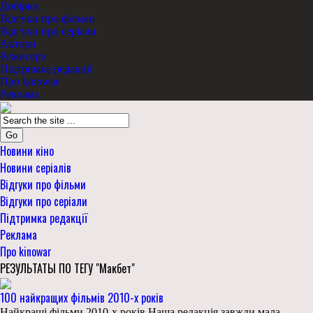
Добірки
Відгуки про фільми
Відгуки про серіали
Актори
Режисери
Підтримка редакції
Про kinowar
Реклама
Go
Новини кіно
Новини серіалів
Відгуки про фільми
Відгуки про серіали
Підтримка редакції
Реклама
Про kinowar
РЕЗУЛЬТАТЫ ПО ТЕГУ "Макбет"
100 найкращих фільмів 2010-х років
Найкращі фільми 2010-х років Наша редакція завжди мала