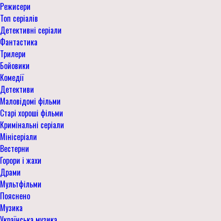
Режисери
Топ серіалів
Детективні серіали
Фантастика
Трилери
Бойовики
Комедії
Детективи
Маловідомі фільми
Старі хороші фільми
Кримінальні серіали
Мінісеріали
Вестерни
Горори і жахи
Драми
Мультфільми
Пояснено
Музика
Українська музика