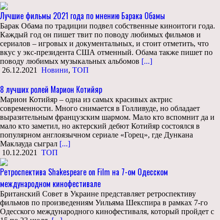
Лучшие фильмы 2021 года по мнению Барака Обамы
Барак Обама по традиции подвел собственные киноитоги года.
Каждый год он пишет твит по поводу любимых фильмов и
сериалов – игровых и документальных, и стоит отметить, что
вкус у экс-президента США отменный. Обама также пишет по
поводу любимых музыкальных альбомов
[...]
26.12.2021
Новини
,
ТОП
8 лучших ролей Марион Котийяр
Марион Котийяр – одна из самых красивых актрис
современности. Много снимается в Голливуде, но обладает
выразительным французским шармом. Мало кто вспомнит да и
мало кто заметил, но актерский дебют Котийяр состоялся в
популярном англоязычном сериале «Горец», где Дункана
Маклауда сыграл
[...]
10.12.2021
ТОП
Ретроспектива Shakespeare on Film на 7-ом Одесском
международном кинофестивале
Британский Совет в Украине представляет ретроспективу
фильмов по произведениям Уильяма Шекспира в рамках 7-го
Одесского международного кинофестиваля, который пройдет с