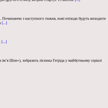
. Починаючи з наступного тижня, нові епізоди будуть виходити
а
[...]
.
[...]
ім’я Шон»), зобразить лісника Геґріда у майбутньому серіалі