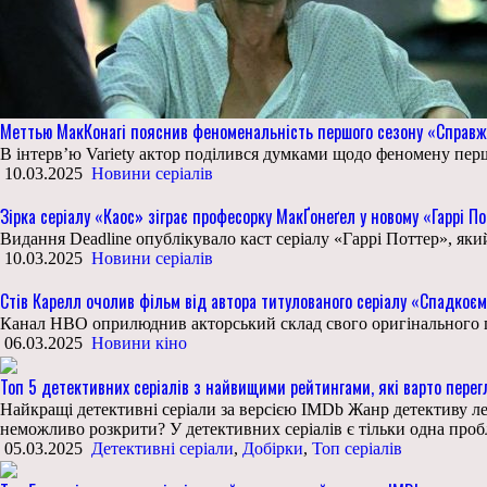
Меттью МакКонагі пояснив феноменальність першого сезону «Справж
В інтерв’ю Variety актор поділився думками щодо феномену перш
10.03.2025
Новини серіалів
Зірка серіалу «Каос» зіграє професорку МакҐонеґел у новому «Гаррі По
Видання Deadline опублікувало каст серіалу «Гаррі Поттер», як
10.03.2025
Новини серіалів
Стів Карелл очолив фільм від автора титулованого серіалу «Спадкоє
Канал HBO оприлюднив акторський склад свого оригінального по
06.03.2025
Новини кіно
Топ 5 детективних серіалів з найвищими рейтингами, які варто пере
Найкращі детективні серіали за версією IMDb Жанр детективу ледь
неможливо розкрити? У детективних серіалів є тільки одна проб
05.03.2025
Детективні серіали
,
Добірки
,
Топ серіалів