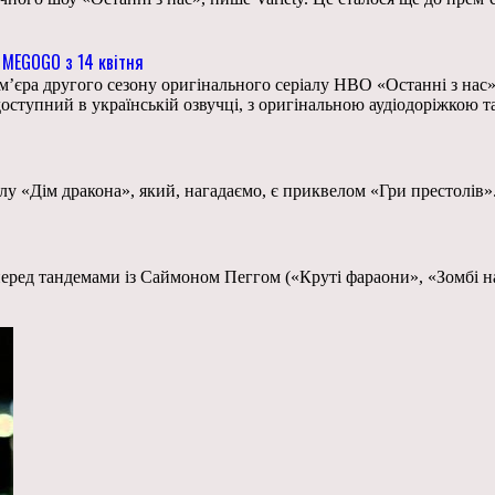
а MEGOGO з 14 квітня
’єра другого сезону оригінального серіалу HBO «Останні з нас»
оступний в українській озвучці, з оригінальною аудіодоріжкою т
у «Дім дракона», який, нагадаємо, є приквелом «Гри престолів»
еред тандемами із Саймоном Пеггом («Круті фараони», «Зомбі на 