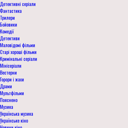
Детективні серіали
Фантастика
Трилери
Бойовики
Комедії
Детективи
Маловідомі фільми
Старі хороші фільми
Кримінальні серіали
Мінісеріали
Вестерни
Горори і жахи
Драми
Мультфільми
Пояснено
Музика
Українська музика
Українське кіно
Новини кіно