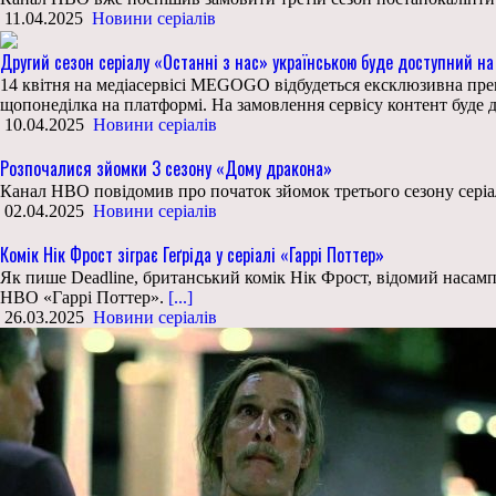
11.04.2025
Новини серіалів
Другий сезон серіалу «Останні з нас» українською буде доступний н
14 квітня на медіасервісі MEGOGO відбудеться ексклюзивна прем
щопонеділка на платформі. На замовлення сервісу контент буде д
10.04.2025
Новини серіалів
Розпочалися зйомки 3 сезону «Дому дракона»
Канал HBO повідомив про початок зйомок третього сезону серіал
02.04.2025
Новини серіалів
Комік Нік Фрост зіграє Геґріда у серіалі «Гаррі Поттер»
Як пише Deadline, британський комік Нік Фрост, відомий насамп
HBO «Гаррі Поттер».
[...]
26.03.2025
Новини серіалів