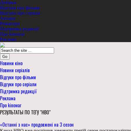
Добірки
Відгуки про фільми
Відгуки про серіали
Актори
Режисери
Підтримка редакції
Про kinowar
Реклама
Go
Новини кіно
Новини серіалів
Відгуки про фільми
Відгуки про серіали
Підтримка редакції
Реклама
Про kinowar
РЕЗУЛЬТАТЫ ПО ТЕГУ "HBO"
«Останні з нас» продовжені на 3 сезон
Канал HBO вже поспішив замовити третій сезон постапокаліптично