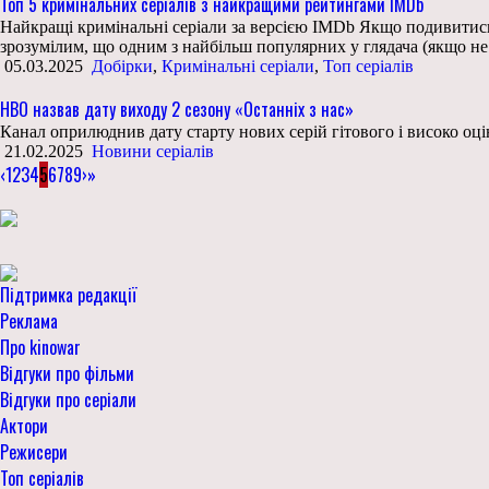
Топ 5 кримінальних серіалів з найкращими рейтингами IMDb
Найкращі кримінальні серіали за версією IMDb Якщо подивитись на
зрозумілим, що одним з найбільш популярних у глядача (якщо н
05.03.2025
Добірки
,
Кримінальні серіали
,
Топ серіалів
HBO назвав дату виходу 2 сезону «Останніх з нас»
Канал оприлюднив дату старту нових серій гітового і високо оц
21.02.2025
Новини серіалів
‹
1
2
3
4
5
6
7
8
9
›
»
Підтримка редакції
Реклама
Про kinowar
Відгуки про фільми
Відгуки про серіали
Актори
Режисери
Топ серіалів