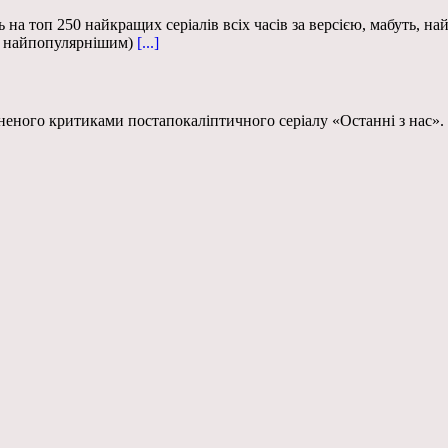
 топ 250 найкращих серіалів всіх часів за версією, мабуть, найб
е найпопулярнішим)
[...]
іненого критиками постапокаліптичного серіалу «Останні з нас».