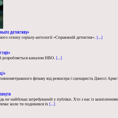
нього детективу»
ого сезону серіалу-антології «Справжній детектив».
[...]
ттері»
ий розробляється каналом HBO.
[...]
мці»
внометражного фільму від режисера і сценариста Джессі Армстр
глянути
 не найбільш затребуваний у публіки. Хто з нас із захопленням н
лема: коли ти подивився їх
[...]