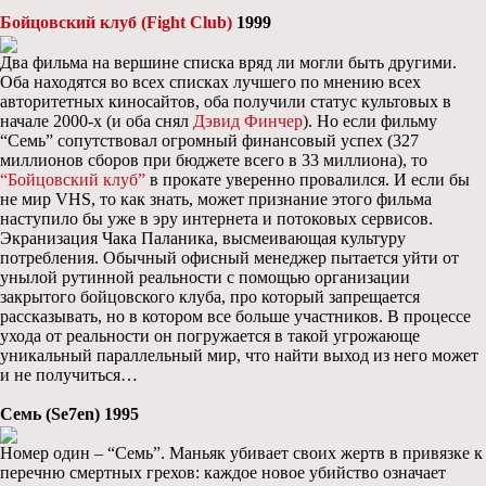
Бойцовский клуб (Fight Club)
1999
Два фильма на вершине списка вряд ли могли быть другими.
Оба находятся во всех списках лучшего по мнению всех
авторитетных киносайтов, оба получили статус культовых в
начале 2000-х (и оба снял
Дэвид Финчер
). Но если фильму
“Семь” сопутствовал огромный финансовый успех (327
миллионов сборов при бюджете всего в 33 миллиона), то
“Бойцовский клуб”
в прокате уверенно провалился. И если бы
не мир VHS, то как знать, может признание этого фильма
наступило бы уже в эру интернета и потоковых сервисов.
Экранизация Чака Паланика, высмеивающая культуру
потребления. Обычный офисный менеджер пытается уйти от
унылой рутинной реальности с помощью организации
закрытого бойцовского клуба, про который запрещается
рассказывать, но в котором все больше участников. В процессе
ухода от реальности он погружается в такой угрожающе
уникальный параллельный мир, что найти выход из него может
и не получиться…
Семь (Se7en) 1995
Номер один – “Семь”. Маньяк убивает своих жертв в привязке к
перечню смертных грехов: каждое новое убийство означает