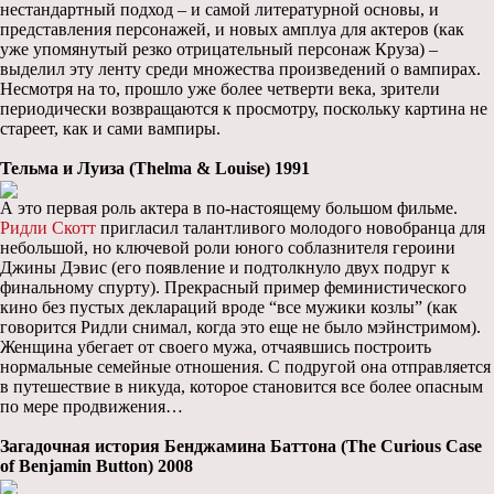
нестандартный подход – и самой литературной основы, и
представления персонажей, и новых амплуа для актеров (как
уже упомянутый резко отрицательный персонаж Круза) –
выделил эту ленту среди множества произведений о вампирах.
Несмотря на то, прошло уже более четверти века, зрители
периодически возвращаются к просмотру, поскольку картина не
стареет, как и сами вампиры.
Тельма и Луиза (Thelma & Louise) 1991
А это первая роль актера в по-настоящему большом фильме.
Ридли Скотт
пригласил талантливого молодого новобранца для
небольшой, но ключевой роли юного соблазнителя героини
Джины Дэвис (его появление и подтолкнуло двух подруг к
финальному спурту). Прекрасный пример феминистического
кино без пустых деклараций вроде “все мужики козлы” (как
говорится Ридли снимал, когда это еще не было мэйнстримом).
Женщина убегает от своего мужа, отчаявшись построить
нормальные семейные отношения. С подругой она отправляется
в путешествие в никуда, которое становится все более опасным
по мере продвижения…
Загадочная история Бенджамина Баттона (The Curious Case
of Benjamin Button) 2008