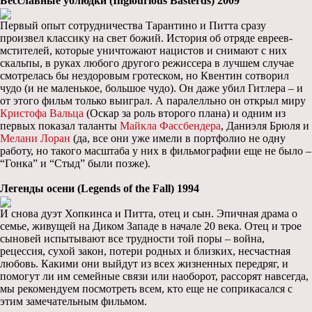
Бесславные ублюдки (Inglourious Basterds) 2009
Первый опыт сотрудничества Тарантино и Питта сразу
произвел классику на свет божий. История об отряде евреев-
мстителей, которые уничтожают нацистов и снимают с них
скальпы, в руках любого другого режиссера в лучшем случае
смотрелась бы нездоровым гротеском, но Квентин сотворил
чудо (и не маленькое, большое чудо). Он даже убил Гитлера – и
от этого фильм только выиграл. А паралелльно он открыл миру
Кристофа Вальца
(Оскар за роль второго плана) и одним из
первых показал таланты
Майкла Фассбендера
, Даниэля Брюля и
Мелани Лоран
(да, все они уже имели в портфолио не одну
работу, но такого масштаба у них в фильмографии еще не было –
“Гонка” и “Стыд” были позже).
Легенды осени (Legends of the Fall) 1994
И снова дуэт Хопкинса и Питта, отец и сын. Эпичная драма о
семье, живущей на Диком Западе в начале 20 века. Отец и трое
сыновей испытывают все трудности той поры – война,
рецессия, сухой закон, потери родных и близких, несчастная
любовь. Какими они выйдут из всех жизненных передряг, и
помогут ли им семейные связи или наоборот, рассорят навсегда,
мы рекомендуем посмотреть всем, кто еще не соприкасался с
этим замечательным фильмом.