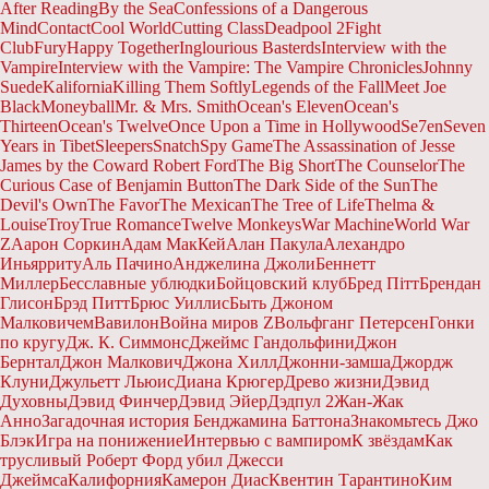
After Reading
By the Sea
Confessions of a Dangerous
Mind
Contact
Cool World
Cutting Class
Deadpool 2
Fight
Club
Fury
Happy Together
Inglourious Basterds
Interview with the
Vampire
Interview with the Vampire: The Vampire Chronicles
Johnny
Suede
Kalifornia
Killing Them Softly
Legends of the Fall
Meet Joe
Black
Moneyball
Mr. & Mrs. Smith
Ocean's Eleven
Ocean's
Thirteen
Ocean's Twelve
Once Upon a Time in Hollywood
Se7en
Seven
Years in Tibet
Sleepers
Snatch
Spy Game
The Assassination of Jesse
James by the Coward Robert Ford
The Big Short
The Counselor
The
Curious Case of Benjamin Button
The Dark Side of the Sun
The
Devil's Own
The Favor
The Mexican
The Tree of Life
Thelma &
Louise
Troy
True Romance
Twelve Monkeys
War Machine
World War
Z
Аарон Соркин
Адам МакКей
Алан Пакула
Алехандро
Иньярриту
Аль Пачино
Анджелина Джоли
Беннетт
Миллер
Бесславные ублюдки
Бойцовский клуб
Бред Пітт
Брендан
Глисон
Брэд Питт
Брюс Уиллис
Быть Джоном
Малковичем
Вавилон
Война миров Z
Вольфганг Петерсен
Гонки
по кругу
Дж. К. Симмонс
Джеймс Гандольфини
Джон
Бернтал
Джон Малкович
Джона Хилл
Джонни-замша
Джордж
Клуни
Джульетт Льюис
Диана Крюгер
Древо жизни
Дэвид
Духовны
Дэвид Финчер
Дэвид Эйер
Дэдпул 2
Жан-Жак
Анно
Загадочная история Бенджамина Баттона
Знакомьтесь Джо
Блэк
Игра на понижение
Интервью с вампиром
К звёздам
Как
трусливый Роберт Форд убил Джесси
Джеймса
Калифорния
Камерон Диас
Квентин Тарантино
Ким