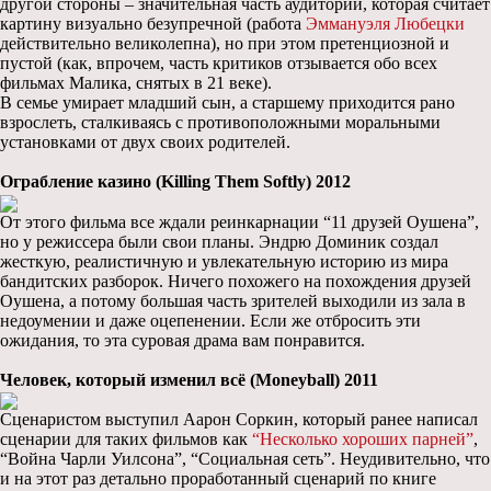
другой стороны – значительная часть аудитории, которая считает
картину визуально безупречной (работа
Эммануэля Любецки
действительно великолепна), но при этом претенциозной и
пустой (как, впрочем, часть критиков отзывается обо всех
фильмах Малика, снятых в 21 веке).
В семье умирает младший сын, а старшему приходится рано
взрослеть, сталкиваясь с противоположными моральными
установками от двух своих родителей.
Ограбление казино (Killing Them Softly) 2012
От этого фильма все ждали реинкарнации “11 друзей Оушена”,
но у режиссера были свои планы. Эндрю Доминик создал
жесткую, реалистичную и увлекательную историю из мира
бандитских разборок. Ничего похожего на похождения друзей
Оушена, а потому большая часть зрителей выходили из зала в
недоумении и даже оцепенении. Если же отбросить эти
ожидания, то эта суровая драма вам понравится.
Человек, который изменил всё (Moneyball) 2011
Сценаристом выступил Аарон Соркин, который ранее написал
сценарии для таких фильмов как
“Несколько хороших парней”
,
“Война Чарли Уилсона”, “Социальная сеть”. Неудивительно, что
и на этот раз детально проработанный сценарий по книге