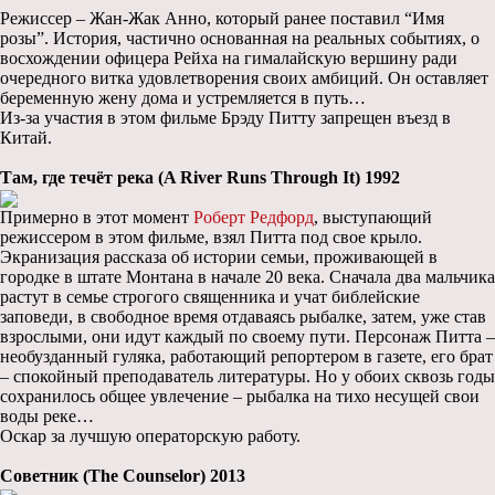
Режиссер – Жан-Жак Анно, который ранее поставил “Имя
розы”. История, частично основанная на реальных событиях, о
восхождении офицера Рейха на гималайскую вершину ради
очередного витка удовлетворения своих амбиций. Он оставляет
беременную жену дома и устремляется в путь…
Из-за участия в этом фильме Брэду Питту запрещен въезд в
Китай.
Там, где течёт река (A River Runs Through It) 1992
Примерно в этот момент
Роберт Редфорд
, выступающий
режиссером в этом фильме, взял Питта под свое крыло.
Экранизация рассказа об истории семьи, проживающей в
городке в штате Монтана в начале 20 века. Сначала два мальчика
растут в семье строгого священника и учат библейские
заповеди, в свободное время отдаваясь рыбалке, затем, уже став
взрослыми, они идут каждый по своему пути. Персонаж Питта –
необузданный гуляка, работающий репортером в газете, его брат
– спокойный преподаватель литературы. Но у обоих сквозь годы
сохранилось общее увлечение – рыбалка на тихо несущей свои
воды реке…
Оскар за лучшую операторскую работу.
Советник (The Counselor) 2013