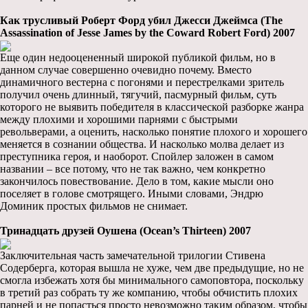
Как трусливый Роберт Форд убил Джесси Джеймса (The
Assassination of Jesse James by the Coward Robert Ford) 2007
Еще один недооцененный широкой публикой фильм, но в
данном случае совершенно очевидно почему. Вместо
динамичного вестерна с погонями и перестрелками зритель
получил очень длинный, тягучий, пасмурный фильм, суть
которого не выявить победителя в классической разборке жанра
между плохими и хорошими парнями с быстрыми
револьверами, а оценить, насколько понятие плохого и хорошего
меняется в сознании общества. И насколько молва делает из
преступника героя, и наоборот. Спойлер заложен в самом
названии – все потому, что не так важно, чем конкретно
закончилось повествование. Дело в том, какие мысли оно
поселяет в голове смотрящего. Иными словами, Эндрю
Доминик простых фильмов не снимает.
Тринадцать друзей Оушена (Ocean’s Thirteen) 2007
Заключительная часть замечательной трилогии Стивена
Содерберга, которая вышла не хуже, чем две предыдущие, но не
смогла избежать хотя бы минимального самоповтора, поскольку
в третий раз собрать ту же компанию, чтобы обчистить плохих
парней и не попасться просто невозможно таким образом, чтобы