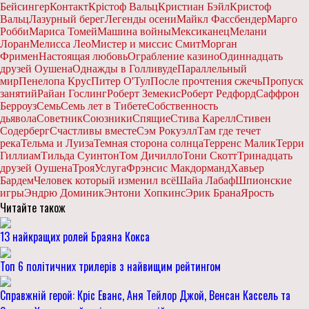
Бейсингер
Контакт
Крістоф Вальц
Кристиан Бэйл
Кристоф
Вальц
Лазурный берег
Легенды осени
Майкл Фассбендер
Марго
Робби
Мариса Томей
Машина войны
Мексиканец
Мелани
Лоран
Мелисса Лео
Мистер и миссис Смит
Морган
Фримен
Настоящая любовь
Ограбление казино
Одиннадцать
друзей Оушена
Однажды в Голливуде
Параллельный
мир
Пенелопа Крус
Питер О'Тул
После прочтения сжечь
Пропуск
занятий
Райан Гослинг
Роберт Земекис
Роберт Редфорд
Саффрон
Берроуз
Семь
Семь лет в Тибете
Собственность
дьявола
Советник
Союзники
Спящие
Стива Карелл
Стивен
Содерберг
Счастливы вместе
Сэм Рокуэлл
Там где течет
река
Тельма и Луиза
Темная сторона солнца
Терренс Малик
Терри
Гиллиам
Тильда Суинтон
Том Дичилло
Тони Скотт
Тринадцать
друзей Оушена
Троя
Услуга
Фрэнсис Макдорманд
Хавьер
Бардем
Человек который изменил всё
Шайа Лабаф
Шпионские
игры
Эндрю Доминик
Энтони Хопкинс
Эрик Брана
Ярость
Читайте також
13 найкращих ролей Браяна Кокса
Топ 6 політичних трилерів з найвищим рейтингом
Справжній герой: Кріс Еванс, Аня Тейлор Джой, Венсан Кассель та