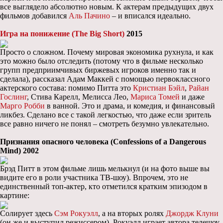
все выглядело абсолютно новым. К актерам предыдущих двух
фильмов добавился
Аль Пачино
– и вписался идеально.
Игра на понижение (The Big Short)
2015
Просто о сложном. Почему мировая экономика рухнула, и как
это можно было отследить (потому что в фильме несколько
групп предприимчивых биржевых игроков именно так и
сделала), рассказал Адам Маккей с помощью первоклассного
актерского состава: помимо Питта это
Кристиан Бэйл
,
Райан
Гослинг
, Стива Карелл, Мелисса Лео,
Мариса Томей
и даже
Марго Робби
в ванной. Это и драма, и комедия, и финансовый
ликбез. Сделано все с такой легкостью, что даже если зритель
все равно ничего не понял – смотреть безумно увлекательно.
Признания опасного человека (Confessions of a Dangerous
Mind) 2002
Брэд Питт в этом фильме лишь мелькнул (и на фото выше вы
видите его в роли участника ТВ-шоу). Впрочем, это не
единственный топ-актер, кто отметился кратким эпизодом в
картине:
Солирует здесь
Сэм Рокуэлл
, а на вторых ролях
Джордж Клуни
(он же и выступил режиссером). Рокуэлл играет автора телешоу,