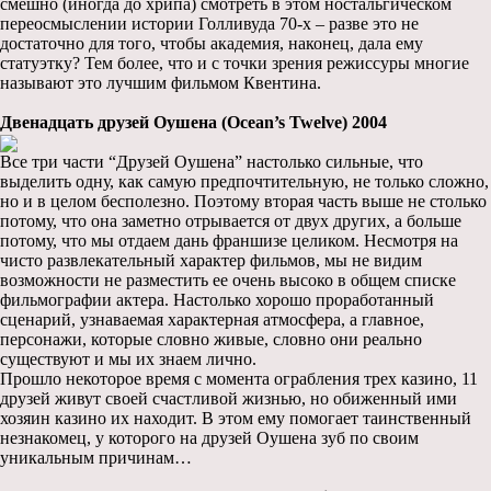
смешно (иногда до хрипа) смотреть в этом ностальгическом
переосмыслении истории Голливуда 70-х – разве это не
достаточно для того, чтобы академия, наконец, дала ему
статуэтку? Тем более, что и с точки зрения режиссуры многие
называют это лучшим фильмом Квентина.
Двенадцать друзей Оушена (Ocean’s Twelve) 2004
Все три части “Друзей Оушена” настолько сильные, что
выделить одну, как самую предпочтительную, не только сложно,
но и в целом бесполезно. Поэтому вторая часть выше не столько
потому, что она заметно отрывается от двух других, а больше
потому, что мы отдаем дань франшизе целиком. Несмотря на
чисто развлекательный характер фильмов, мы не видим
возможности не разместить ее очень высоко в общем списке
фильмографии актера. Настолько хорошо проработанный
сценарий, узнаваемая характерная атмосфера, а главное,
персонажи, которые словно живые, словно они реально
существуют и мы их знаем лично.
Прошло некоторое время с момента ограбления трех казино, 11
друзей живут своей счастливой жизнью, но обиженный ими
хозяин казино их находит. В этом ему помогает таинственный
незнакомец, у которого на друзей Оушена зуб по своим
уникальным причинам…