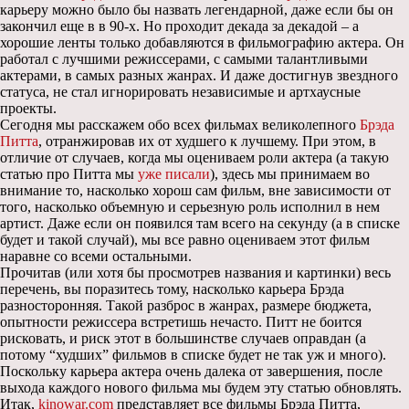
карьеру можно было бы назвать легендарной, даже если бы он
закончил еще в в 90-х. Но проходит декада за декадой – а
хорошие ленты только добавляются в фильмографию актера. Он
работал с лучшими режиссерами, с самыми талантливыми
актерами, в самых разных жанрах. И даже достигнув звездного
статуса, не стал игнорировать независимые и артхаусные
проекты.
Сегодня мы расскажем обо всех фильмах великолепного
Брэда
Питта
, отранжировав их от худшего к лучшему. При этом, в
отличие от случаев, когда мы оцениваем роли актера (а такую
статью про Питта мы
уже писали
), здесь мы принимаем во
внимание то, насколько хорош сам фильм, вне зависимости от
того, насколько объемную и серьезную роль исполнил в нем
артист. Даже если он появился там всего на секунду (а в списке
будет и такой случай), мы все равно оцениваем этот фильм
наравне со всеми остальными.
Прочитав (или хотя бы просмотрев названия и картинки) весь
перечень, вы поразитесь тому, насколько карьера Брэда
разносторонняя. Такой разброс в жанрах, размере бюджета,
опытности режиссера встретишь нечасто. Питт не боится
рисковать, и риск этот в большинстве случаев оправдан (а
потому “худших” фильмов в списке будет не так уж и много).
Поскольку карьера актера очень далека от завершения, после
выхода каждого нового фильма мы будем эту статью обновлять.
Итак,
kinowar.com
представляет все фильмы Брэда Питта,