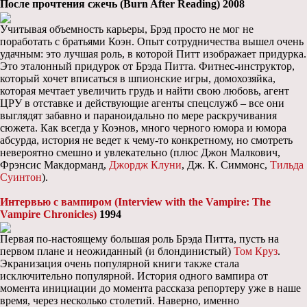
После прочтения сжечь (Burn After Reading) 2008
Учитывая объемность карьеры, Брэд просто не мог не
поработать с братьями Коэн. Опыт сотрудничества вышел очень
удачным: это лучшая роль, в которой Питт изображает придурка.
Это эталонный придурок от Брэда Питта. Фитнес-инструктор,
который хочет вписаться в шпионские игры, домохозяйка,
которая мечтает увеличить грудь и найти свою любовь, агент
ЦРУ в отставке и действующие агенты спецслужб – все они
выглядят забавно и параноидально по мере раскручивания
сюжета. Как всегда у Коэнов, много черного юмора и юмора
абсурда, история не ведет к чему-то конкретному, но смотреть
невероятно смешно и увлекательно (плюс Джон Малкович,
Фрэнсис Макдорманд,
Джордж Клуни
, Дж. К. Симмонс,
Тильда
Суинтон
).
Интервью с вампиром (Interview with the Vampire: The
Vampire Chronicles)
1994
Первая по-настоящему большая роль Брэда Питта, пусть на
первом плане и неожиданный (и блондинистый)
Том Круз
.
Экранизация очень популярной книги также стала
исключительно популярной. История одного вампира от
момента инициации до момента рассказа репортеру уже в наше
время, через несколько столетий. Наверно, именно