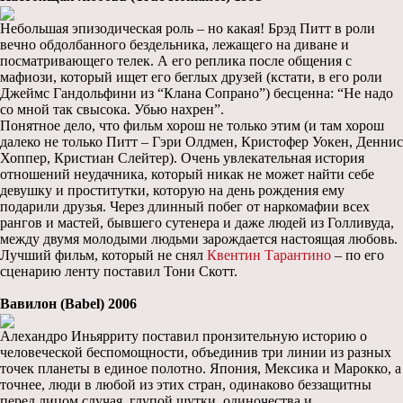
Небольшая эпизодическая роль – но какая! Брэд Питт в роли
вечно обдолбанного бездельника, лежащего на диване и
посматривающего телек. А его реплика после общения с
мафиози, который ищет его беглых друзей (кстати, в его роли
Джеймс Гандольфини из “Клана Сопрано”) бесценна: “Не надо
со мной так свысока. Убью нахрен”.
Понятное дело, что фильм хорош не только этим (и там хорош
далеко не только Питт – Гэри Олдмен, Кристофер Уокен, Деннис
Хоппер, Кристиан Слейтер). Очень увлекательная история
отношений неудачника, который никак не может найти себе
девушку и проститутки, которую на день рождения ему
подарили друзья. Через длинный побег от наркомафии всех
рангов и мастей, бывшего сутенера и даже людей из Голливуда,
между двумя молодыми людьми зарождается настоящая любовь.
Лучший фильм, который не снял
Квентин Тарантино
– по его
сценарию ленту поставил Тони Скотт.
Вавилон (Babel) 2006
Алехандро Иньярриту поставил пронзительную историю о
человеческой беспомощности, объединив три линии из разных
точек планеты в единое полотно. Япония, Мексика и Марокко, а
точнее, люди в любой из этих стран, одинаково беззащитны
перед лицом случая, глупой шутки, одиночества и