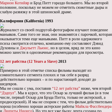
Марион Котийяр
и Брэд Питт гораздо большего. Мы во второй
половине, поскольку не можем не отметить сюжетные дыры и
слабую развязку в этой шпионской драме.
Калифорния (Kalifornia) 1993
Журналист со своей подругой-фотографом изучают поведение
маньяков. Сами того не зная, они знакомятся с парочкой, которая
оказывается теми еще маньяками. Питт в роли одержимого
психа смотрится отлично, компанию ему составляют Дэвид
Духовны и
Джульетт Льюис,
но в целом, вряд ли это кино
можно занести в однозначные рекомендации для просмотра.
12 лет рабства (12 Years a Slave)
2013
Примерно в этой отметке списка фильмы выходят из
сомнительного сегмента плохих и так себе в разряд
действительно хороших – и по нарастающей доходят до
шедевров.
Мы не сошли с ума, поставив
“12 лет рабства”
ниже, чем второй
“Дэдпул”
. Мы в курсе, что это Оскар за лучший фильм (и в том
числе, первый Оскар для Брэда Питта, только не актерский, а
продюсерский). И мы не спорим с тем, что фильм действительно
хорош (особенно хороши актерские работы
Майкла Фассбендера
и
Люпиты Нионго
). Но это все уже было: лента создана по