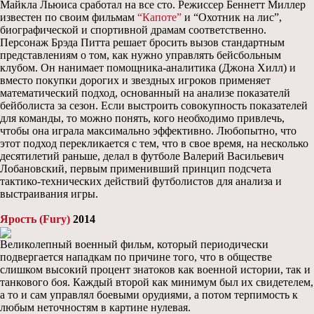
Майкла Льюиса сработал на все сто. Режиссер Беннетт Миллер
известен по своим фильмам
“Капоте”
и “Охотник на лис”,
биографической и спортивной драмам соответственно.
Персонаж Брэда Питта решает бросить вызов стандартным
представлениям о том, как нужно управлять бейсбольным
клубом. Он нанимает помощника-аналитика (Джона Хилл) и
вместо покупки дорогих и звездных игроков применяет
математический подход, основанный на анализе показателй
бейболиста за сезон. Если выстроить совокупность показателей
для команды, то можно понять, кого необходимо привлечь,
чтобы она играла максимально эффективно. Любопытно, что
этот подход перекликается с тем, что в свое время, на несколько
десятилетий раньше, делал в футболе Валерий Васильевич
Лобановский, первым применивший принцип подсчета
тактико-технических действий футболистов для анализа и
выстраивания игры.
Ярость (Fury)
2014
Великолепный военный фильм, который периодически
подвергается нападкам по причине того, что в обществе
слишком высокий процент знатоков как военной истории, так и
танкового боя. Каждый второй как минимум был их свидетелем,
а то и сам управлял боевыми орудиями, а потом терпимость к
любым неточностям в картине нулевая.