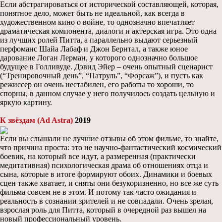
Если абстрагироваться от исторической составляющей, которая,
понятное дело, может быть не идеальной, как всегда в
художественном кино о войне, то однозначно впечатляет
драматическая компонента, диалоги и актерская игра. Это одна
из лучших ролей Питта, а параллельно выдают серьезный
перфоманс Шайа Лабаф и Джон Бернтал, а также юное
дарование Логан Лерман, у которого однозначно большое
будущее в Голливуде. Дэвид Эйер – очень опытный сценарист
(“Тренировочный день”, “Патруль”, “Форсаж”), и пусть как
режиссер он очень нестабилен, его работы то хороши, то
спорны, в данном случае у него получилось создать цельную и
яркую картину.
К звёздам (Ad Astra)
2019
Если вы слышали не лучшие отзывы об этом фильме, то знайте,
что причина проста: это не научно-фантастический космический
боевик, на который все идут, а размеренная (практически
медитативная) психологическая драма об отношениях отца и
сына, которые в итоге формируют обоих. Динамики и боевых
сцен также хватает, и сняты они безукоризненно, но все же суть
фильма совсем не в этом. И потому так часто ожидания и
реальность в сознании зрителей и не совпадали. Очень зрелая,
взрослая роль для Питта, который в очередной раз вышел на
новый профессиональный уровень.