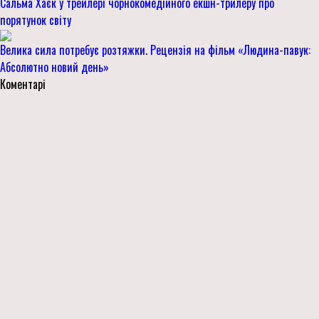
Сальма Хаєк у трейлері чорнокомедійного екшн-трилеру про
порятунок світу
Велика сила потребує розтяжки. Рецензія на фільм «Людина-павук:
Абсолютно новий день»
Коментарі