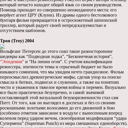
который нечасто находит общий язык со своим руководством.
Помощь приходит из совершенно неожиданного места: его
вербует агент ЦРУ (Клуни). Из драмы одного бестолкового
бунтаря фильм превращается в остросюжетный шпионский
триллер, который радует своей непредсказуемостью и
отсутствием шаблонов.
Троя (Troy) 2004
Вольфганг Петерсен до этого снял такие разносторонние
шедевры как “Подводная лодка”, “Бесконечная история”,
“Эпидемия”
и “На линии огня”. С учетом квалификации
режиссера, эпичности темы и серьезный бюджет не было
никакого сомнения, что мы увидим нечто грандиозное. Фильм
переосмыслил древнегреческие мифы, сделав упор на поиске
смысла в битвах, подвигах и служении, а также на понятиях
чести и уважения в тяжелое время войны и перемен. Визуально
все было практически безупречно, и самой значимой
составляющей этой визуальной безукоризненности стал сам
Питт. От того, как он выглядел в доспехах и без со своими
роскошными золотыми волосамии до его движений в бою
(особенно отметим зависание в воздухе с вынесенным вперед
коленом перед ударом мечом, своеобразная модификация “удара
Супермена” (Superman Punch) из мира смешанных единоборств).