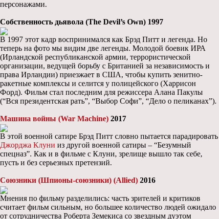
персонажами.
Собственность дьявола (The Devil’s Own) 1997
В 1997 этот кадр воспринимался как Брэд Питт и легенда. Но
теперь на фото мы видим две легенды. Молодой боевик ИРА
(Ирландской республиканской армии, террористической
организации, ведущей борьбу с Британией за независимость и
права Ирландии) приезжает в США, чтобы купить зенитно-
ракетные комплексы и селится у полицейского (Харрисон
Форд). Фильм стал последним для режиссера Алана Пакулы
(“Вся президентская рать”, “Выбор Софи”, “Дело о пеликанах”).
Машина войны (War Machine)
2017
В этой военной сатире Брэд Питт словно пытается парадировать
Джорджа Клуни
из другой военной сатиры – “Безумный
спецназ”. Как и в фильме с Клуни, зрелище вышло так себе,
пусть и без серьезных претензий.
Союзники (Шпионы-союзники) (Allied)
2016
Мнения по фильму разделились: часть зрителей и критиков
считает фильм сильным, но большее количество людей ожидало
от сотрудничества Роберта Земекиса со звездным дуэтом