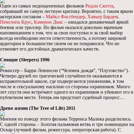
Один из самых недооцененных фильмов
Ридли Скотта
,
собравший не самую лестную критику. Вероятно, с таким ярким
актерским составом –
Майкл Фассбендер
,
Хавьер Бардем
,
Пенелопа Крус
,
Камерон Диас
– ожидался динамичный яркий
боевик или триллер. Но фильм оказался довольно мрачным
напоминанием о том, что за свои поступки и за свой выбор
всегда необходимо нести ответственность, а потому широкой
аудитории в большинстве своем он не понравился. Что не
отменяет его достойных драматических качеств.
Спящие (Sleepers) 1996
Режиссер – Барри Левинсон (“Человек дождя”, “Плутовство”).
Четверо друзей по трагической случайности оказываются в
исправительной школе, где подвергаются унижениям, в том
числе и сексуальному насилию со стороны охранников. Много
лет спустя они встречают одного из охранников и убивают его в
публичном месте. Теперь им предстоит судебный процесс…
Древо жизни (The Tree of Life) 2011
Мнения по поводу этого фильма Терренса Малика разделились.
С одной стороны – Золотая пальмовая ветвь и три номинации на
Оскар (лучший фильм, режиссура, операторская работа). С