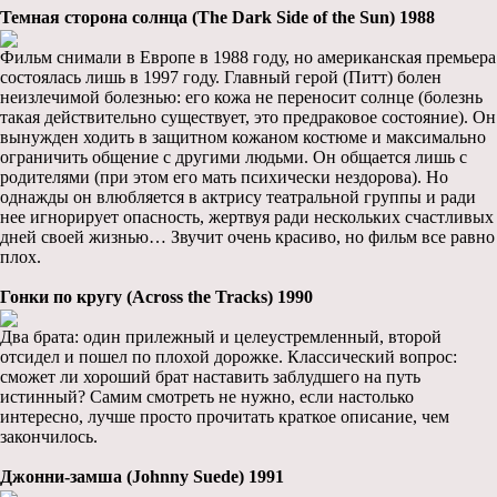
Темная сторона солнца (The Dark Side of the Sun) 1988
Фильм снимали в Европе в 1988 году, но американская премьера
состоялась лишь в 1997 году. Главный герой (Питт) болен
неизлечимой болезнью: его кожа не переносит солнце (болезнь
такая действительно существует, это предраковое состояние). Он
вынужден ходить в защитном кожаном костюме и максимально
ограничить общение с другими людьми. Он общается лишь с
родителями (при этом его мать психически нездорова). Но
однажды он влюбляется в актрису театральной группы и ради
нее игнорирует опасность, жертвуя ради нескольких счастливых
дней своей жизнью… Звучит очень красиво, но фильм все равно
плох.
Гонки по кругу (Across the Tracks) 1990
Два брата: один прилежный и целеустремленный, второй
отсидел и пошел по плохой дорожке. Классический вопрос:
сможет ли хороший брат наставить заблудшего на путь
истинный? Самим смотреть не нужно, если настолько
интересно, лучше просто прочитать краткое описание, чем
закончилось.
Джонни-замша (Johnny Suede) 1991