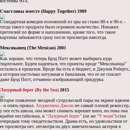
костюмы 90-х.
Счастливы вместе (Happy Together) 1989
Стандартная комедия положений из эры на стыке 80-х и 90-х –
тогда такого продукта было огромное количество. Никаких
претензий по форме и наполнению, кроме того, что такие
картины забываются сразу после просмотра навсегда.
Мексиканец (The Mexican) 2001
Как хорошо, что теперь Брэд Питт может выбирать куда
тщательнее. Будем надеяться, что проекты вроде “Мексиканца”
остались в прошлом. Вроде бы есть и бюджет, и Джулия Робертс,
а история настолько натужная и банальная, что ее не спасает
даже Брэд Питт, отчаянно изображающий придурка.
Лазурный берег (By the Sea)
2015
Второе появление звездной супружеской пары на экране вдвоем
– и опять провал.
Анджелина Джоли
не самый плохой режиссер,
у нее есть школа, она может снимать хорошее кино, но пока она
крайне нестабильна, и
“Лазурный берег”
(он же
“У моря”
) стал
очередым тому свидетельством. Драма есть, но удовольствия от
ее просмотра нет, несмотря на двух замечательных актеров в