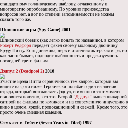
стандартному голливудскому шаблону, отлаженному и
многократно опробованному. По уровню производства
вопросов нет, а вот по степени запоминаемости не можем
сказать того же.
Шпионские игры (Spy Game) 2001
Шпионский боевик (как легко понять по названию), в котором
Роберт Редфорд
передает факел своему молодому двойнику
Брэду Питту. Есть динамика, нерв и отличная актерская игра, но
как часто бывает, подводит шаблонность и предсказуемость
последней трети фильма.
Дэдпул 2 (Deadpool 2)
2018
Участие Брэда Питта ограничилось тем кадром, который вы
видите на фото ниже. Героически погибает один из членов
отряда, который возглавляет Дэдпул, и именно в этот момент
становится понятно, кто это. Второй
“Дэдпул”
вышел шикарной
сатирой на фильмы по комиксам и на современную индустрию в
кино в целом, яркой, провокационной и свежей. Кроме того, это
просто очень смешная комедия.
Семь лет в Тибете (Seven Years in Tibet) 1997