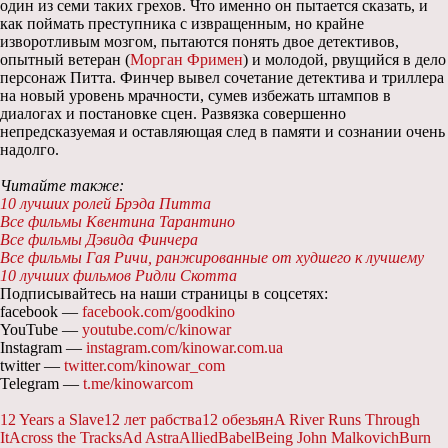
один из семи таких грехов. Что именно он пытается сказать, и
как поймать преступника с извращенным, но крайне
изворотливым мозгом, пытаются понять двое детективов,
опытный ветеран (
Морган Фримен
) и молодой, рвущийся в дело
персонаж Питта. Финчер вывел сочетание детектива и триллера
на новый уровень мрачности, сумев избежать штампов в
диалогах и постановке сцен. Развязка совершенно
непредсказуемая и оставляющая след в памяти и сознании очень
надолго.
Читайте также:
10 лучших ролей Брэда Питта
Все фильмы Квентина Тарантино
Все фильмы Дэвида Финчера
Все фильмы Гая Ричи, ранжированные от худшего к лучшему
10 лучших фильмов Ридли Скотта
Подписывайтесь на наши страницы в соцсетях:
facebook —
facebook.com/goodkino
YouTube —
youtube.com/c/kinowar
Instagram —
instagram.com/kinowar.com.ua
twitter —
twitter.com/kinowar_com
Telegram —
t.me/kinowarcom
12 Years a Slave
12 лет рабства
12 обезьян
A River Runs Through
It
Across the Tracks
Ad Astra
Allied
Babel
Being John Malkovich
Burn