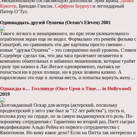
Эмоциональную составляющую дополнили Эрик Брана,
Диана
Крюгер
, Брендан Глисон,
Саффрон Берроуз
и легендарный
Питер О’Тул.
Одиннадцать друзей Оушена (Ocean’s Eleven) 2001
Такого легкого и ненапряжного, но при этом увлекательного
ограбления экран еще не видел. Формально это ремейк фильма с
Синатрой, но сравнивать эти две картины просто смешно –
новые “друзья Оушена” – это совершенно иной уровень. Стивен
Содерберг сделал так, что два часа пролетают незаметно в
компании обаятельных и забавных мошенников, которые грабят
сразу три казино в Лас-Вегасе одновременно, пытаясь не
попасться ни в руки полици, ни в руки хозяина казино. А
параллельно это еще и личная месть, и попытка вернуть жену…
Однажды в… Голливуде (Once Upon a Time… in Hollywood)
2019
Долгожданный Оскар для актера (актерский, поскольку
продюсерский у него уже был за “12 лет рабства”), пусть и,
положа руку на сердце, не за самую выдающуюся его роль. По-
хорошему, сотрудничая с Тарантино во второй раз, Питт сыграл
модификацию Альдо Рейна из первого сотрудничества с
Квентином. Но кому какое дело? Если на Питта так интересно и