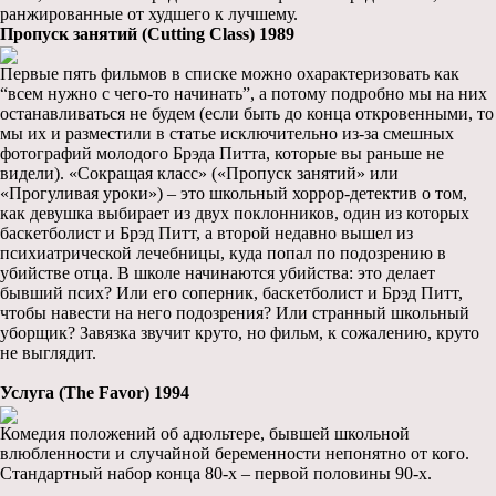
ранжированные от худшего к лучшему.
Пропуск занятий (Cutting Class) 1989
Первые пять фильмов в списке можно охарактеризовать как
“всем нужно с чего-то начинать”, а потому подробно мы на них
останавливаться не будем (если быть до конца откровенными, то
мы их и разместили в статье исключительно из-за смешных
фотографий молодого Брэда Питта, которые вы раньше не
видели). «Сокращая класс» («Пропуск занятий» или
«Прогуливая уроки») – это школьный хоррор-детектив о том,
как девушка выбирает из двух поклонников, один из которых
баскетболист и Брэд Питт, а второй недавно вышел из
психиатрической лечебницы, куда попал по подозрению в
убийстве отца. В школе начинаются убийства: это делает
бывший псих? Или его соперник, баскетболист и Брэд Питт,
чтобы навести на него подозрения? Или странный школьный
уборщик? Завязка звучит круто, но фильм, к сожалению, круто
не выглядит.
Услуга (The Favor) 1994
Комедия положений об адюльтере, бывшей школьной
влюбленности и случайной беременности непонятно от кого.
Стандартный набор конца 80-х – первой половины 90-х.