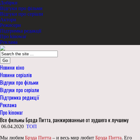
Добірки
Відгуки про фільми
Відгуки про серіали
Актори
Режисери
Підтримка редакції
Про kinowar
Реклама
Go
Новини кіно
Новини серіалів
Відгуки про фільми
Відгуки про серіали
Підтримка редакції
Реклама
Про kinowar
Все фильмы Брэда Питта, ранжированные от худшего к лучшему
06.04.2020
ТОП
Мы любим
Брэда Питта
– и весь мир любит
Брэда Питта
. Его