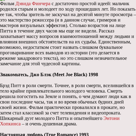
Фильм
Дэвида Финчера
с достаточно простой идеей: мальчик
родился старым и молодеет по ходу прошедших лет. Но показать
ее так, чтобы зритель не заскучал на десятой минуте просмотра –
это мастерство режиссера (и в данном случае, гримеров и
мастеров визуальных эффектов). Столько возрастов на лице
Питта в течение двух часов мы еще не видели. Рассказ
захватывает массу вопросов взаимоотношений между людьми и
влияния внешних обстоятельств на их судьбы. Единственным,
возможно, недостатком стоит назвать слишком буквальное
проговаривание всех выводов из истории (это делается в
режиме закадрового текста), но это слишком незначительное
замечание для этой чудесной картины.
Знакомьтесь, Джо Блэк (Meet Joe Black) 1998
Брэд Питт в роли смерти. Точнее, в роли смерти, вселившейся в
тело крайне привлекательного молодого человека. Смерть
решила погостить на Земле и понять, о чем думают люди как в
свои последние часы, так и во время обычных будних дней
своей жизни. Фильм практически провалился в прокате, но
затем стал классикой за счет телевидения и видеопроката.
Шикарный дуэт молодого Питта и опытнейшего
Энтони
Хопкинса
– и очень душевная драма.
Настоящая любовь (True Romance) 1993