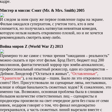
кадре.
Мистер и миссис Смит (Mr. & Mrs. Smith) 2005
И следом за ним сразу же первое появление пары на экране.
Фильм ожидался суперхитом, с учетом того, кто в нем
снимается, но получилась натянутая невнятная комедия,
которую нельзя назвать откровенно плохой, но и не хочется
рекомендовать смотреть кому-либо.
Война миров Z (World War Z) 2013
Примерно то же самое с точки зрения “ожидания – реальность”
можно сказать и про этот фильм. Брэд Питт, бюджет под 200
миллионов, фантастический хоррор про зомби-апокалипсис,
профессиональный опытный режиссер, один из сценаристов –
Деймон Линделоф (“Остаться в живых”,
“Оставленные”
,
“Хранители”
), а на выходе – пшик. Было ли это откровено плохо
снято? Нет. Присутствовали ли сценарные ляпы, нестыковки,
клише и общая банальность сюжетных ходов? К сожалению, это
именно так. Возможно, основная проблема была в слишком
большом количестве ответственных лиц – сценаристы и
продюсеры произвели на свет очередное дитя без глаза от семи
нянек, недаром говорят о том, что финал неоднократно
перекраивался, а часть сюжетных линий вырезали вместе с