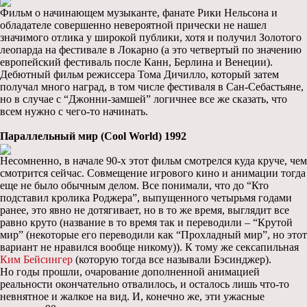
Фильм о начинающем музыканте, фанате Рики Нельсона и
обладателе совершенно невероятной прически не нашел
значимого отлика у широкой публики, хотя и получил Золотого
леопарда на фестивале в Локарно (а это четвертый по значению
европейский фестиваль после Канн, Берлина и Венеции).
Дебютный фильм режиссера Тома Дичилло, который затем
получал много наград, в том числе фестиваля в Сан-Себастьяне,
но в случае с “Джонни-замшей” логичнее все же сказать, что
всем нужно с чего-то начинать.
Параллельный мир (Cool World) 1992
Несомненно, в начале 90-х этот фильм смотрелся куда круче, чем
смотрится сейчас. Совмещение игрового кино и анимации тогда
еще не было обычным делом. Все понимали, что до “Кто
подставил кролика Роджера”, выпущенного четырьмя годами
ранее, это явно не дотягивает, но в то же время, выглядит все
равно круто (название в то время так и переводили – “Крутой
мир” (некоторые его переводили как “Прохладный мир”, но этот
вариант не нравился вообще никому)). К тому же сексапильная
Ким Бейсингер
(которую тогда все называли Бэсинджер).
Но годы прошли, очарование дополненной анимацией
реальности окончательно отвалилось, и осталось лишь что-то
невнятное и жалкое на вид. И, конечно же, эти ужасные