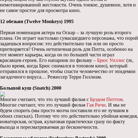
немотивированной жестокости. Очень тонкое, душевное, хотя и
не самое простое для просмотра кино.
12 обезьян (Twelve Monkeys) 1995
Первая номинация актера на Оскар – за лучшую роль второго
плана. Он играет настолько сумасшедшего персонажа, что порой
задаешься вопросом: это действительно так или он просто
притворяется? Очень нетипичная роль для Питта, особенно на
тот момент карьеры, когда он по большей части играл
красавцев-героев. Его напарник по фильму –
Брюс Уиллис
(эх,
было время, когда Брюс снимался в топовом кино), который
отправился в прошлое, чтобы спасти человечество от эпидемии
загадочного вируса… Режиссер Терри Гиллиам.
Большой куш (Snatch) 2000
Многие считают, что это лучший фильм с
Брэдом Питтом
.
Многие считают, что это лучший фильм
Гая Ричи
. И мы не
будем спорить (мы просто молча поставили его не лучшим в
обоих списках). Потому что это действительно убойная комедия,
новаторская, острая, культовая практически сразу по факту
выхода и пересматриваемая до бесконечности.