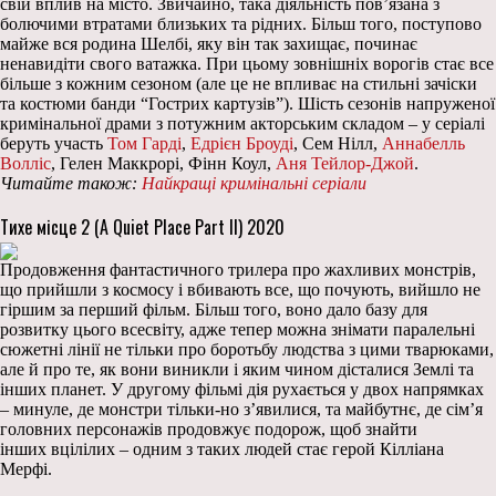
свій вплив на місто. Звичайно, така діяльність пов’язана з
болючими втратами близьких та рідних. Більш того, поступово
майже вся родина Шелбі, яку він так захищає, починає
ненавидіти свого ватажка. При цьому зовнішніх ворогів стає все
більше з кожним сезоном (але це не впливає на стильні зачіски
та костюми банди “Гострих картузів”). Шість сезонів напруженої
кримінальної драми з потужним акторським складом – у серіалі
беруть участь
Том Гарді
,
Едрієн Броуді
, Сем Нілл,
Аннабелль
Волліс
, Гелен Маккрорі, Фінн Коул,
Аня Тейлор-Джой
.
Читайте також:
Найкращі кримінальні серіали
Тихе місце 2 (A Quiet Place Part II) 2020
Продовження фантастичного трилера про жахливих монстрів,
що прийшли з космосу і вбивають все, що почують, вийшло не
гіршим за перший фільм. Більш того, воно дало базу для
розвитку цього всесвіту, адже тепер можна знімати паралельні
сюжетні лінії не тільки про боротьбу людства з цими тварюками,
але й про те, як вони виникли і яким чином дісталися Землі та
інших планет. У другому фільмі дія рухається у двох напрямках
– минуле, де монстри тільки-но з’явилися, та майбутнє, де сім’я
головних персонажів продовжує подорож, щоб знайти
інших вцілілих – одним з таких людей стає герой Кілліана
Мерфі.