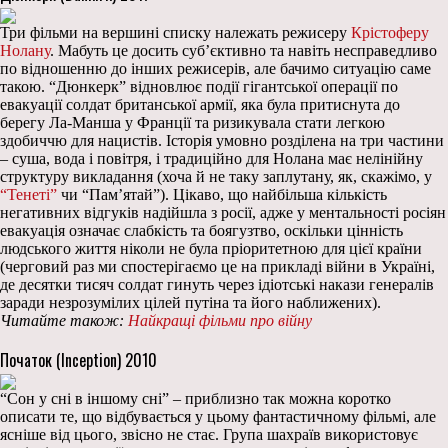
Три фільми на вершині списку належать режисеру
Крістоферу
Нолану
. Мабуть це досить суб’єктивно та навіть несправедливо
по відношенню до інших режисерів, але бачимо ситуацію саме
такою. “Дюнкерк” відновлює події гігантської операції по
евакуації солдат британської армії, яка була притиснута до
берегу Ла-Манша у Франції та ризикувала стати легкою
здобиччю для нацистів. Історія умовно розділена на три частини
– суша, вода і повітря, і традиційно для Нолана має нелінійну
структуру викладання (хоча й не таку заплутану, як, скажімо, у
“Тенеті”
чи “Пам’ятай”). Цікаво, що найбільша кількість
негативних відгуків надійшла з росії, адже у ментальності росіян
евакуація означає слабкість та боягузтво, оскільки цінність
людського життя ніколи не була пріоритетною для цієї країни
(черговий раз ми спостерігаємо це на прикладі війни в Україні,
де десятки тисяч солдат гинуть через ідіотські накази генералів
заради незрозумілих цілей путіна та його наближених).
Читайте також:
Найкращі фільми про війну
Початок (Inception) 2010
“Сон у сні в іншому сні” – приблизно так можна коротко
описати те, що відбувається у цьому фантастичному фільмі, але
ясніше від цього, звісно не стає. Група шахраїв використовує