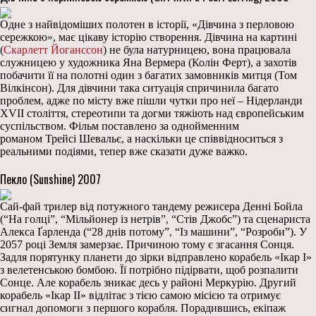
Одне з найвідоміших полотен в історії, «Дівчина з перловою
сережкою», має цікаву історію створення. Дівчина на картині
(
Скарлетт Йоганссон
) не була натурницею, вона працювала
служницею у художника Яна Вермера (Колін Ферт), а захотів
побачити її на полотні один з багатих замовників митця (Том
Вілкінсон). Для дівчини така ситуація спричинила багато
проблем, адже по місту вже пішли чутки про неї – Нідерланди
XVII століття, стереотипи та догми тяжіють над європейським
суспільством. Фільм поставлено за однойменним
романом Трейсі Шевальє, а наскільки це співвідноситься з
реальними подіями, тепер вже сказати дуже важко.
Пекло (Sunshine) 2007
Сай-фай трилер від потужного тандему режисера Денні Бойла
(“На голці”, “Мільйонер із нетрів”, “Стів Джобс”) та сценариста
Алекса Ґарленда (“28 днів потому”, “Із машини”, “Розроби”). У
2057 році Земля замерзає. Причиною тому є згасання Сонця.
Задля порятунку планети до зірки відправлено корабель «Ікар I»
з велетенською бомбою. Її потрібно підірвати, щоб розпалити
Сонце. Але корабель зникає десь у районі Меркурію. Другий
корабель «Ікар IІ» відлітає з тією самою місією та отримує
сигнал допомоги з першого корабля. Порадившись, екіпаж