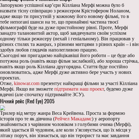
Запорукою успішної кар’єри Кілліана Мерфі можна було б
назвати тісну співпрацю з режисером Крістофером Ноланом,
адже якщо ти присутній у кожному його новому фільмі, то в
тебе непогані шанси на те, що принаймні частина твоєї
фільмографії буде на дуже пристойному рівні. Проте, Мерфі
занадто талановитий актор, щоб завдячувати своїм успіхом
одному тільки режисеру (нехай і геніальному). Він працював у
різних стилях та жанрах, з різними митцями з різних країн – і він
здобув любов глядачів наполегливою працею.
Сьогодні ми пригадаємо найцікавіші його роботи – це буде або
потужна роль (навіть якщо фільм заслабкий), або хороша стрічка,
навіть якщо роль Кілліана другорядна. Стаття буде постійно
оновлюватись, адже Мерфі дуже активно бере участь у нових
проектах.
Отже,
kinowar.com
презентує найкращі фільми за участі Кілліана
Мерфі. Якщо ви зможете
підтримати наш проект
, будемо дуже
вдячні (але спочатку підтримайте ЗСУ).
Нічний рейс (Red Eye) 2005
Трилер від метру жанра Веса Крейвена. Проста за формою
історія про те як дівчина (
Рейчел Макадамс
) у аеропорту
знайомиться з чарівним чоловіком з голубими очима (Мерфі),
який здається їй чудовим, але коли з’ясовується, що їх місця у
літаку поруч, він зізнається, що він терорист та має завдання