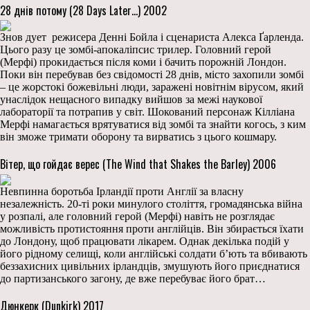
28 днів потому (28 Days Later…) 2002
Знов дует режисера Денні Бойла і сценариста Алекса Ґарленда.
Цього разу це зомбі-апокаліпсис трилер. Головний герой
(Мерфі) прокидається після коми і бачить порожній Лондон.
Поки він перебував без свідомості 28 днів, місто захопили зомбі
– це жорстокі божевільні люди, заражені новітнім вірусом, який
унаслідок нещасного випадку вийшов за межі наукової
лабораторії та потрапив у світ. Шокований персонаж Кілліана
Мерфі намагається врятуватися від зомбі та знайти когось, з ким
він зможе тримати оборону та вирватись з цього кошмару.
Вітер, що гойдає верес (The Wind that Shakes the Barley) 2006
Невпинна боротьба Ірландії проти Англії за власну
незалежність. 20-ті роки минулого століття, громадянська війна
у розпалі, але головний герой (Мерфі) навіть не розглядає
можливість протистояння проти англійців. Він збирається їхати
до Лондону, щоб працювати лікарем. Однак декілька подій у
його рідному селищі, коли англійські солдати б’ють та вбивають
беззахисних цивільних ірландців, змушують його приєднатися
до партизанського загону, де вже перебуває його брат…
Дюнкерк (Dunkirk) 2017