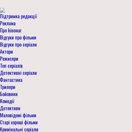
Підтримка редакції
Реклама
Про kinowar
Відгуки про фільми
Відгуки про серіали
Актори
Режисери
Топ серіалів
Детективні серіали
Фантастика
Трилери
Бойовики
Комедії
Детективи
Маловідомі фільми
Старі хороші фільми
Кримінальні серіали