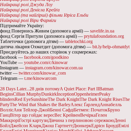
Найкращі ролі Джуда Лоу
Найкращі ролі Денієла Крейґа
Найкращі (та найгірші) фільми Ідріса Ельби
Найкращі ролі Віри Фарміги
Підтримайте Україну:
фонд Повернись Живим (допомога армії) —
savelife.in.ua
фонд Сергія Притули (допомога армії) —
prytulafoundation.org
Таблеточки (допомога дітям) —
tabletochki.org
дитяча лікарня Охматдит (допомога дітям) —
bit.ly/help-ohmatdyt
Приєднуйтесь до наших сторінок у соцмережах:
facebook —
facebook.com/goodkino
YouTube —
youtube.com/c/kinowar
Instagram —
instagram.com/kinowar.com.ua
twitter —
twitter.com/kinowar_com
Telegram —
t.me/kinowarcom
28 Days Later...
28 днів потому
A Quiet Place: Part II
Batman
Begins
Cillian Murphy
Dunkirk
Inception
Oppenheimer
Peaky
blinders
Red Eye
Sunshine
The Dark Knight
The Dark Knight Rises
The
Party
The Wind that Shakes the Barley
Алекс Ґарленд
Аннабелль
Волліс
Аня Тейлор-Джой
Бенні Сафді
Бетмен: Початок
Бруно
Ганц
Вітер що гойдає верес
Вес Крейвен
Вечірка
Гелен
Маккрорі
Гострі картузи
Дівчина з перлиновою сережкою
Денні
Бойл
Джейсон Кларк
Джош Гартнетт
Дюнкерк
Едрієн Броуді
Емілі
Блант
Емілі Мортімер
Кілліан Мерфі
Кейсі Аффлек
Кеннет