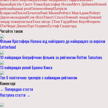
Брана
Крістін Скотт-Томас
Крістофер Нолан
Метт Деймон
Нічний
рейс
найкращі ролі
Оппенгеймер
Патрісія
Кларксон
Пекло
Початок
Рамі Малек
Рейчел МакАдамс
Роберт
Дауні-молодший
Сем Нілл
Тімоті Сполл
Темний лицар
Темний
лицар повертається
Тихе місце 2
Том Гарді
Фінн Коул
Флоренс
П'ю
Черрі Джонс
Ґері Олдмен
Ґустаф Скашгорд
Читайте також
Фільми Крістофера Нолана від найгіршого до найкращого за версією
Letterboxd
10 найкращих біографічних фільмів за рейтингом Rotten Tomatoes
13 найкращих ролей Браяна Кокса
Топ 6 політичних трилерів з найвищим рейтингом
Коментарі
← Попередня стаття
Наступна стаття →