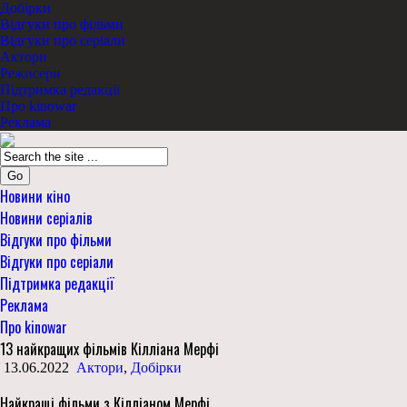
Добірки
Відгуки про фільми
Відгуки про серіали
Актори
Режисери
Підтримка редакції
Про kinowar
Реклама
Go
Новини кіно
Новини серіалів
Відгуки про фільми
Відгуки про серіали
Підтримка редакції
Реклама
Про kinowar
13 найкращих фільмів Кілліана Мерфі
13.06.2022
Актори
,
Добірки
Найкращі фільми з Кілліаном Мерфі