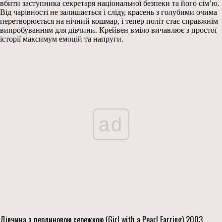
вбити заступника секретаря національної безпеки та його сім’ю.
Від чарівності не залишається і сліду, красень з голубими очима
перетворюється на нічний кошмар, і тепер політ стає справжнім
випробуванням для дівчини. Крейвен вміло вичавлює з простої
історії максимум емоцій та напруги.
ad
Дівчина з перлиновою сережкою (Girl with a Pearl Earring) 2003