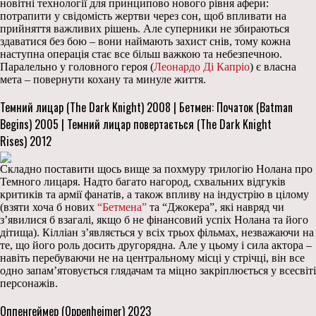
новітні технології для принципово нового рівня афери:
потрапити у свідомість жертви через сон, щоб впливати на
прийняття важливих рішень. Але суперники не збираються
здаватися без бою – вони наймають захист снів, тому кожна
наступна операція стає все більш важкою та небезпечною.
Паралельно у головного героя (
Леонардо Ді Капріо
) є власна
мета – повернути кохану та минуле життя.
Темний лицар (The Dark Knight) 2008 | Бетмен: Початок (Batman
Begins) 2005 | Темний лицар повертається (The Dark Knight
Rises) 2012
Складно поставити щось вище за похмуру трилогію Нолана про
Темного лицаря. Надто багато нагород, схвальних відгуків
критиків та армії фанатів, а також впливу на індустрію в цілому
(взяти хоча б нових
“Бетмена”
та “Джокера”, які навряд чи
з’явилися б взагалі, якщо б не фінансовий успіх Нолана та його
дітища). Кілліан з’являється у всіх трьох фільмах, незважаючи на
те, що його роль досить другорядна. Але у цьому і сила актора –
навіть перебуваючи не на центральному місці у стрічці, він все
одно запам’ятовується глядачам та міцно закріплюється у всесвіті
персонажів.
Оппенгеймер (Oppenheimer) 2023