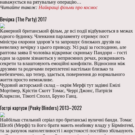
наважується на рятувальну операцію…
Читайте також:
Найкращі фільми про космос
Вечірка (The Party) 2017
Камерний британський фільм, де всі події відбуваються в межах
одного будинку. Членкиня парламенту отримує пост
міністра охорони здоров’я та запрошує близьких друзів на
невелику вечірку з цього приводу. Усі раді за господиню, але
раптова заява її чоловіка відкриває скриньку Пандори – гості
один за одним зізнаються у неприємних речах, розкривають
секрети та влаштовують емоційні конфлікти. Відносини між
друзями та родичами переплетені настільки близько та
небезпечно, що тепер, здається, повернення до нормального
життя просто неможливе.
Чудовий акторський склад – окрім Мерфі тут задіяні Емілі
Мортімер, Крістін Скотт Томас, Черрі Джонс, Патрісія
Кларксон, Тімоті Сполл, Бруно Ганц.
Гострі картузи (Peaky Blinders) 2013–2022
Найбільш стильний серіал про британські вуличні банди. Томас
Шелбі (Мерфі) та його брати мають неабияку владу у Бірмінґемі,
та за рахунок наполегливості і жорстокості постійно збільшують