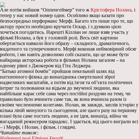
Але потім вийшов “Оппенгеймер” того ж
Крістофера Нолана
, і
тепер у нас новий номер один. Особливо якщо казати про
безпосередньо перформанс Мерфі. Багато хто пише про те, що
актору просто необхідно вручити Оскар, і з думкою цією
хочеться погодитись. Нарешті Кілліан не лише взяв участь у
фільмі Нолана, а був у головній ролі. Весь світ картини
обертається навколо його образу – складного, драматичного,
видатного та суперечливого. Мерфі виконав неймовірний обсяг
роботи, і ми навіть дозволимо собі сказати, що це може бути
найкраща акторська робота в фільмах Нолана загалом – на
одному рівні з Джокером від Гіта Леджера.
“Батько атомної бомби” пройшов пекельний шлях від
натхненного фізика до винахідника смертельної зброї
надвеликих масштабів, а потім від ізгоя та об’єкта політичних
інтриг та полювання на відьом до змученої людини, яка
найбільше карає себе сама через постійні роздуми на тему, чи
правильно було вчинити саме так, як вона вчинила разом із
своїми численними колегами. Нолан, як завжди, заплів історію у
кілька ліній минулого та сьогодення, але цього разу на першому
плані була саме постать людини, а не ідея, винахід, війна чи
вигаданий режисером парадокс. І здається, від цього виграли всі
– і Мерфі, і Нолан, і фільм, і глядачі.
Читайте також:
Найкращі ролі Едрієна Броуді