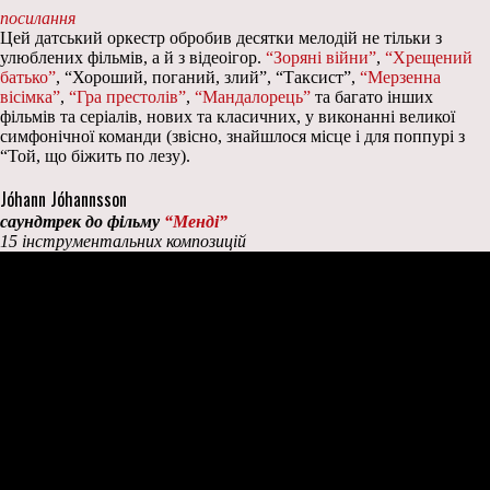
посилання
Цей датський оркестр обробив десятки мелодій не тільки з
улюблених фільмів, а й з відеоігор.
“Зоряні війни”
,
“Хрещений
батько”
, “Хороший, поганий, злий”, “Таксист”,
“Мерзенна
вісімка”
,
“Гра престолів”
,
“Мандалорець”
та багато інших
фільмів та серіалів, нових та класичних, у виконанні великої
симфонічної команди (звісно, знайшлося місце і для поппурі з
“Той, що біжить по лезу).
Jóhann Jóhannsson
саундтрек до фільму
“Менді”
15 інструментальних композицій