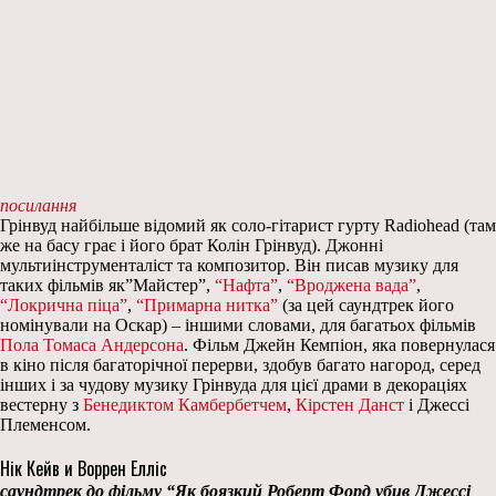
посилання
Грінвуд найбільше відомий як соло-гітарист гурту Radiohead (там
же на басу грає і його брат Колін Грінвуд). Джонні
мультиінструменталіст та композитор. Він писав музику для
таких фільмів як”Майстер”,
“Нафта”
,
“Вроджена вада”
,
“Локрична піца”
,
“Примарна нитка”
(за цей саундтрек його
номінували на Оскар) – іншими словами, для багатьох фільмів
Пола Томаса Андерсона
. Фільм Джейн Кемпіон, яка повернулася
в кіно після багаторічної перерви, здобув багато нагород, серед
інших і за чудову музику Грінвуда для цієї драми в декораціях
вестерну з
Бенедиктом Камбербетчем
,
Кірстен Данст
і Джессі
Племенсом.
Нік Кейв и Воррен Елліс
саундтрек до фільму “Як боязкий Роберт Форд убив Джессі