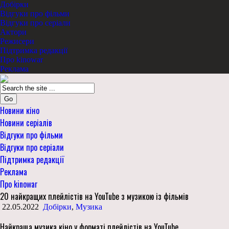
Добірки
Відгуки про фільми
Відгуки про серіали
Актори
Режисери
Підтримка редакції
Про kinowar
Реклама
Go
Новини кіно
Новини серіалів
Відгуки про фільми
Відгуки про серіали
Підтримка редакції
Реклама
Про kinowar
20 найкращих плейлістів на YouTube з музикою із фільмів
22.05.2022
Добірки
,
Музика
Найкраща музика кіно у форматі плейлістів на YouTube