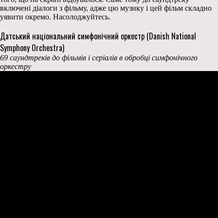
включені діалоги з фільму, адже цю музику і цей фільм складно
уявити окремо. Насолоджуйтесь.
Датський національний симфонічний оркестр (Danish National
Symphony Orchestra)
69 саундтреків до фільмів і серіалів в обробці симфонічного
оркестру