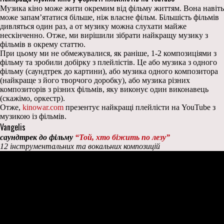
Музика кіно може жити окремим від фільму життям. Вона навіть
може запам’ятатися більше, ніж власне фільм. Більшість фільмів
дивляться один раз, а от музику можна слухати майже
нескінченно. Отже, ми вирішили зібрати найкращу музику з
фільмів в окрему статтю.
При цьому ми не обмежувалися, як раніше, 1-2 композиціями з
фільму та зробили добірку з плейлістів. Це або музика з одного
фільму (саундтрек до картини), або музика одного композитора
(найкраще з його творчого доробку), або музика різних
композиторів з різних фільмів, яку виконує один виконавець
(скажімо, оркестр).
Отже,
kinowar.com
презентує найкращі плейлісти на YouTube з
музикою із фільмів.
Vangelis
саундтрек до фільму
“Той, хто біжить по лезу”
12 інструментальних та вокальних композицій