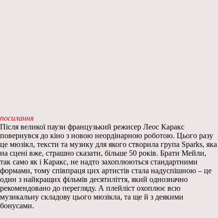
посилання
Після великої паузи французький режисер Леос Каракс
повернувся до кіно з новою неордінарною роботою. Цього разу
це мюзікл, тексти та музику для якого створила група Sparks, яка
на сцені вже, страшно сказати, більше 50 років. Брати Мейли,
так само як і Каракс, не надто захоплюються стандартними
формами, тому співпраця цих артистів стала надуспішною – це
один з найкращих фільмів десятиліття, який однозначно
рекомендовано до перегляду. А плейліст охоплює всю
музикальну складову цього мюзікла, та ще й з деякими
бонусами.