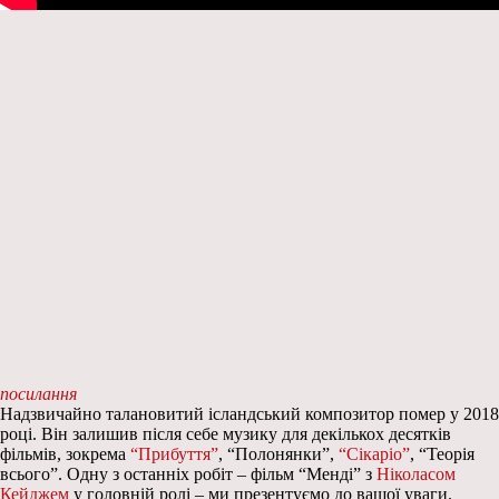
посилання
Надзвичайно талановитий ісландський композитор помер у 2018
році. Він залишив після себе музику для декількох десятків
фільмів, зокрема
“Прибуття”
, “Полонянки”,
“Сікаріо”
, “Теорія
всього”. Одну з останніх робіт – фільм “Менді” з
Ніколасом
Кейджем
у головній ролі – ми презентуємо до вашої уваги.