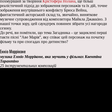
похмуріший за творіння
Крістофера Нолана
, ще більш
реалістичний підхід до зображення персонажів та їх дій, точне
зображення внутрішнього конфлікту Брюса Вейна,
фантастичний акторський склад та, звичайно, виняткове
музичне супроводження від композитора Майкла Джаккіно. З
нашої точки зору, цей саундтрек повинен зібрати усі нагороди
сезону.
До речі, ви помітили, що тема Загадника – це зациклені перші
такти пісні “Аве Марія”, яку співає цей персонаж на початку
фільму та при спогадах про дитинство?
Енніо Морріконе
музика Енніо Морріконе, яка звучить у фільмах Квентіна
Тарантіно
25 інструментальних композицій