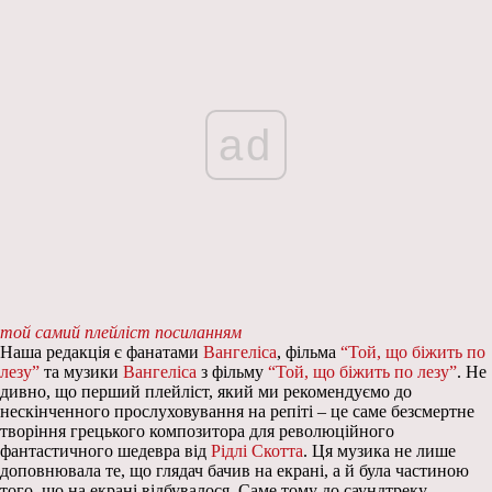
ad
той самий плейліст посиланням
Наша редакція є фанатами
Вангеліса
, фільма
“Той, що біжить по
лезу”
та музики
Вангеліса
з фільму
“Той, що біжить по лезу”
. Не
дивно, що перший плейліст, який ми рекомендуємо до
нескінченного прослуховування на репіті – це саме безсмертне
творіння грецького композитора для революційного
фантастичного шедевра від
Рідлі Скотта
. Ця музика не лише
доповнювала те, що глядач бачив на екрані, а й була частиною
того, що на екрані відбувалося. Саме тому до саундтреку