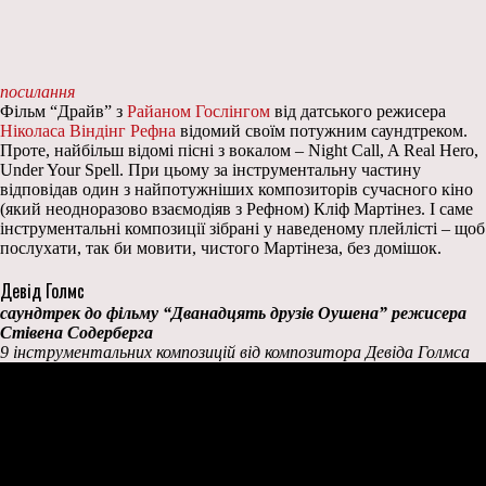
посилання
Фільм “Драйв” з
Райаном Гослінгом
від датського режисера
Ніколаса Віндінг Рефна
відомий своїм потужним саундтреком.
Проте, найбільш відомі пісні з вокалом – Night Call, A Real Hero,
Under Your Spell. При цьому за інструментальну частину
відповідав один з найпотужніших композиторів сучасного кіно
(який неодноразово взаємодіяв з Рефном) Кліф Мартінез. І саме
інструментальні композиції зібрані у наведеному плейлісті – щоб
послухати, так би мовити, чистого Мартінеза, без домішок.
Девід Голмс
саундтрек до фільму “Дванадцять друзів Оушена” режисера
Стівена Содерберга
9 інструментальних композицій від композитора Девіда Голмса