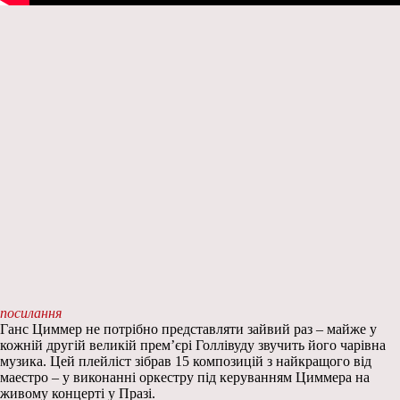
посилання
Ганс Циммер не потрібно представляти зайвий раз – майже у
кожній другій великій прем’єрі Голлівуду звучить його чарівна
музика. Цей плейліст зібрав 15 композицій з найкращого від
маестро – у виконанні оркестру під керуванням Циммера на
живому концерті у Празі.