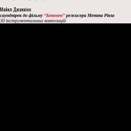
Майкл Джаккіно
саундтрек до фільму
“Бетмен”
режисера Метта Рівза
30 інструментальних композицій