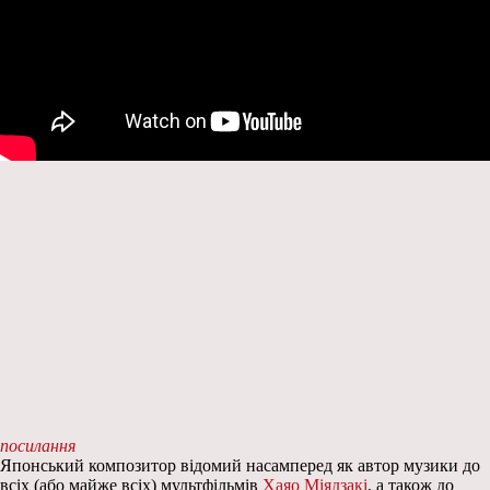
посилання
Японський композитор відомий насамперед як автор музики до
всіх (або майже всіх) мультфільмів
Хаяо Міядзакі
, а також до