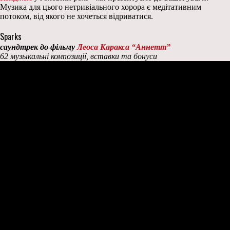
Музика для цього нетривіального хорора є медітативним
потоком, від якого не хочеться відриватися.
Sparks
саундтрек до фільму
Леоса Каракса
“Аннетт”
62 музыкальні композиції, вставки та бонуси