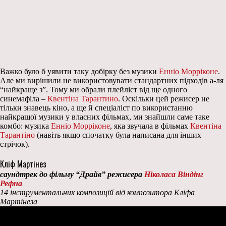
Важко було б уявити таку добірку без музики
Енніо Морріконе
.
Але ми вирішили не використовувати стандартних підходів а-ля
“найкраще з”. Тому ми обрали плейліст від ще одного
синемафіла –
Квентіна Тарантино
. Оскільки цей режисер не
тільки знавець кіно, а ще й спеціаліст по використанню
найкращої музики у власних фільмах, ми знайшли саме таке
комбо: музика
Енніо Морріконе
, яка звучала в фільмах
Квентіна
Тарантіно
(навіть якщо спочатку була написана для інших
стрічок).
Кліф Мартінез
саундтрек до фільму “Драйв” режисера
Ніколаса Віндінг
Рефна
14 інструментальних композицій від композитора Кліфа
Мартінеза