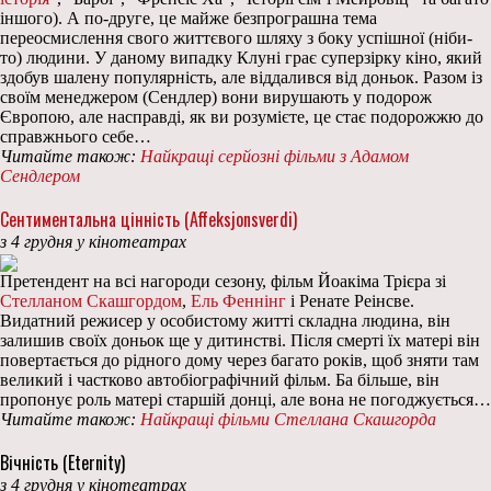
іншого). А по-друге, це майже безпрограшна тема
переосмислення свого життєвого шляху з боку успішної (ніби-
то) людини. У даному випадку Клуні грає суперзірку кіно, який
здобув шалену популярність, але віддалився від доньок. Разом із
своїм менеджером (Сендлер) вони вирушають у подорож
Європою, але насправді, як ви розумієте, це стає подорожжю до
справжнього себе…
Читайте також:
Найкращі серйозні фільми з Адамом
Сендлером
Сентиментальна цінність (Affeksjonsverdi)
з 4 грудня у кінотеатрах
Претендент на всі нагороди сезону, фільм Йоакіма Трієра зі
Стелланом Скашгордом
,
Ель Феннінг
і Ренате Реінсве.
Видатний режисер у особистому житті складна людина, він
залишив своїх доньок ще у дитинстві. Після смерті їх матері він
повертається до рідного дому через багато років, щоб зняти там
великий і частково автобіографічний фільм. Ба більше, він
пропонує роль матері старшій донці, але вона не погоджується…
Читайте також:
Найкращі фільми Стеллана Скашгорда
Вічність (Eternity)
з 4 грудня у кінотеатрах