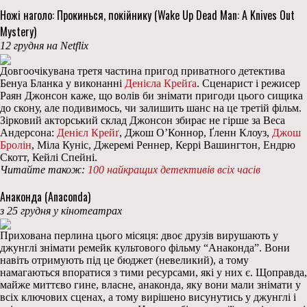
Ножі наголо: Прокинься, покійнику (Wake Up Dead Man: A Knives Out
Mystery)
12 грудня на Netflix
Довгоочікувана третя частина пригод приватного детектива
Бенуа Бланка у виконанні
Денієла Крейґа
. Сценарист і режисер
Раян Джонсон каже, що волів би знімати пригоди цього сищика
до скону, але подивимось, чи залишить шанс на це третій фільм.
Зірковий акторський склад Джонсон збирає не гірше за Веса
Андерсона:
Денієл Крейґ
, Джош О’Коннор, Ґленн Клоуз,
Джош
Бролін
, Міла Куніс, Джеремі Реннер, Керрі Вашингтон, Ендрю
Скотт, Кейлі Спейні.
Читайте також:
100 найкращих детективів всіх часів
Анаконда (Anaconda)
з 25 грудня у кінотеатрах
Прихована перлина цього місяця: двоє друзів вирушають у
джунглі знімати ремейк культового фільму “Анаконда”. Вони
навіть отримують під це бюджет (невеликий), а тому
намагаються впоратися з тими ресурсами, які у них є. Щоправда,
майже миттєво гине, власне, анаконда, яку вони мали знімати у
всіх ключових сценах, а тому вирішено висунутись у джунглі і