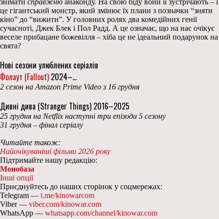
знімати
справжню
анаконду. На свою біду вони її зустрічають – і
це гігантський монстр, який змінює їх плани з позначки “зняти
кіно” до “вижити”. У головних ролях два комедійних генії
сучасноті, Джек Блек і Пол Радд. А це означає, що на нас очікує
веселе прибацане божевілля – хіба це не ідеальний подарунок на
свята?
Нові сезони улюблених серіалів
Фолаут (Fallout)
2024–…
2 сезон на Amazon Prime Video з 16 грудня
Дивні дива (Stranger Things) 2016–2025
25 грудня на Netflix наступні три епізоди 5 сезону
31 грудня – фінал серіалу
Читайте також:
Найочікуваніші фільми 2026 року
Підтримайте нашу редакцію:
Монобаза
Інші опції
Приєднуйтесь до наших сторінок у соцмережах:
Telegram —
t.me/kinowarcom
Viber —
viber.com/kinowar.com
WhatsApp —
whatsapp.com/channel/kinowar.com