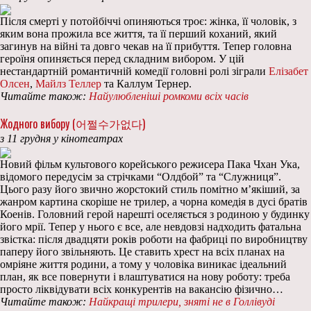
Після смерті у потойбіччі опиняються троє: жінка, її чоловік, з
яким вона прожила все життя, та її перший коханий, який
загинув на війні та довго чекав на її прибуття. Тепер головна
героїня опиняється перед складним вибором. У цій
нестандартній романтичній комедії головні ролі зіграли
Елізабет
Олсен
,
Майлз Теллер
та Каллум Тернер.
Читайте також:
Найулюбленіші ромкоми всіх часів
Жодного вибору (어쩔수가없다)
з 11 грудня у кінотеатрах
Новий фільм культового корейського режисера Пака Чхан Ука,
відомого передусім за стрічками “Олдбой” та “Служниця”.
Цього разу його звично жорстокий стиль помітно м’якіший, за
жанром картина скоріше не трилер, а чорна комедія в дусі братів
Коенів. Головний герой нарешті оселяється з родиною у будинку
його мрії. Тепер у нього є все, але невдовзі надходить фатальна
звістка: після двадцяти років роботи на фабриці по виробництву
паперу його звільняють. Це ставить хрест на всіх планах на
омріяне життя родини, а тому у чоловіка виникає ідеальний
план, як все повернути і влаштуватися на нову роботу: треба
просто ліквідувати всіх конкурентів на вакансію фізично…
Читайте також:
Найкращі трилери, зняті не в Голлівуді