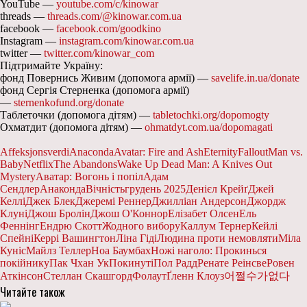
YouTube —
youtube.com/c/kinowar
threads —
threads.com/@kinowar.com.ua
facebook —
facebook.com/goodkino
Instagram —
instagram.com/kinowar.com.ua
twitter —
twitter.com/kinowar_com
Підтримайте Україну:
фонд Повернись Живим (допомога армії) —
savelife.in.ua/donate
фонд Сергія Стерненка (допомога армії)
—
sternenkofund.org/donate
Таблеточки (допомога дітям) —
tabletochki.org/dopomogty
Охматдит (допомога дітям) —
ohmatdyt.com.ua/dopomagati
Affeksjonsverdi
Anaconda
Avatar: Fire and Ash
Eternity
Fallout
Man vs.
Baby
Netflix
The Abandons
Wake Up Dead Man: A Knives Out
Mystery
Аватар: Вогонь і попіл
Адам
Сендлер
Анаконда
Вічність
грудень 2025
Денієл Крейґ
Джей
Келлі
Джек Блек
Джеремі Реннер
Джилліан Андерсон
Джордж
Клуні
Джош Бролін
Джош О'Коннор
Елізабет Олсен
Ель
Феннінг
Ендрю Скотт
Жодного вибору
Каллум Тернер
Кейлі
Спейні
Керрі Вашингтон
Ліна Гіді
Людина проти немовляти
Міла
Куніс
Майлз Теллер
Ноа Баумбах
Ножі наголо: Прокинься
покійнику
Пак Чхан Ук
Покинуті
Пол Радд
Ренате Реінсве
Ровен
Аткінсон
Стеллан Скашгорд
Фолаут
Ґленн Клоуз
어쩔수가없다
Читайте також