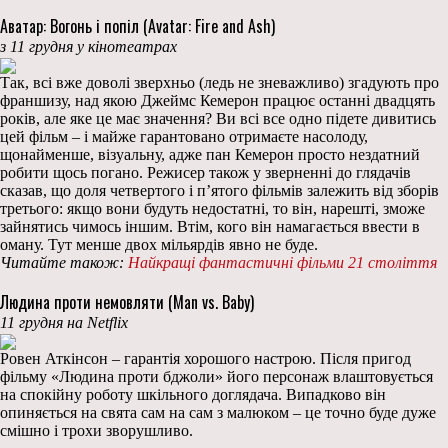
Аватар: Вогонь і попіл (Avatar: Fire and Ash)
з 11 грудня у кінотеатрах
Так, всі вже доволі зверхньо (ледь не зневажливо) згадують про
франшизу, над якою Джеймс Кемерон працює останні двадцять
років, але яке це має значення? Ви всі все одно підете дивитись
цей фільм – і майже гарантовано отримаєте насолоду,
щонайменше, візуальну, адже пан Кемерон просто нездатний
робити щось погано. Режисер також у зверненні до глядачів
сказав, що доля четвертого і п’ятого фільмів залежить від зборів
третього: якщо вони будуть недостатні, то він, нарешті, зможе
зайнятись чимось іншим. Втім, кого він намагається ввести в
оману. Тут менше двох мільярдів явно не буде.
Читайте також:
Найкращі фантастичні фільми 21 століття
Людина проти немовляти (Man vs. Baby)
11 грудня на Netflix
Ровен Аткінсон – гарантія хорошого настрою. Після пригод
фільму «Людина проти бджоли» його персонаж влаштовується
на спокійну роботу шкільного доглядача. Випадково він
опиняється на свята сам на сам з малюком – це точно буде дуже
смішно і трохи зворушливо.