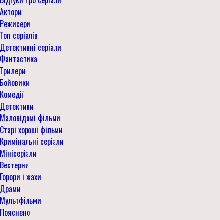
Актори
Режисери
Топ серіалів
Детективні серіали
Фантастика
Трилери
Бойовики
Комедії
Детективи
Маловідомі фільми
Старі хороші фільми
Кримінальні серіали
Мінісеріали
Вестерни
Горори і жахи
Драми
Мультфільми
Пояснено