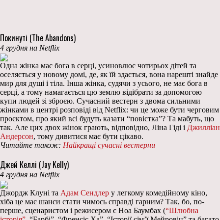
Покинуті (The Abandons)
4 грудня на Netflix
Одна жінка має бога в серці, усиновлює чотирьох дітей та
оселяється у новому домі, де, як їй здається, вона нарешті знайде
мир для душі і тіла. Інша жінка, судячи з усього, не має бога в
серці, а тому намагається цю землю відібрати за допомогою
купи людей зі зброєю. Сучасний вестерн з двома сильними
жінками в центрі розповіді від Netflix: чи це може бути черговим
проєктом, про який всі будуть казати “повістка”? Та мабуть, що
так. Але цих двох жінок грають, відповідно, Ліна Гіді і
Джилліан
Андерсон
, тому дивитися має бути цікаво.
Читайте також:
Найкращі сучасні вестерни
Джей Келлі (Jay Kelly)
4 грудня на Netflix
Джордж Клуні та
Адам Сендлер
у легкому комедійному кіно,
хіба це має шанси стати чимось справді гарним? Так, бо, по-
перше, сценаристом і режисером є Ноа Баумбах (
“Шлюбна
історія”
, “Барбі”, “Френсіс Ха”, “Історії сім’ї Мейровіц” та багато