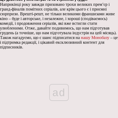
Наприкінці року завжди приховано трохи великих прем’єр і
гранд-фіналів помітних серіалів, але крім цього є і приємні
сюрпризи. Врешті-решт, не тільки великими франшизами живе
кіно – буде і авторське, і незалежне, і хороші (сподіваємось)
комедії, і продовження серіалів, які вже встигли стати
улюбленими. Отже, давайте подивимось, що нам підготував
грудень (а точніше, що нам підготувала індустрія на цей місяць).
Також нагадуємо, що є шанс підписатися на
нашу Монобазу
– це
і підтримка редакції, і цікавий ексклюзивний контент для
підписників.
ad