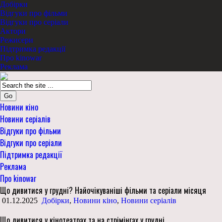
Добірки
Відгуки про фільми
Відгуки про серіали
Актори
Режисери
Підтримка редакції
Про kinowar
Реклама
Go
Новини кіно
Новини серіалів
Відгуки про фільми
Відгуки про серіали
Підтримка редакції
Реклама
Про kinowar
Що дивитися у грудні? Найочікуваніші фільми та серіали місяця
01.12.2025
Добірки
,
Новини кіно
,
Новини серіалів
Що дивитися у кінотеатрах та на стрімінгах у грудні