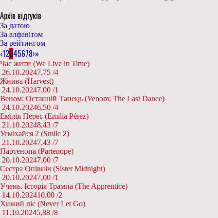
Архів відгуків
За датою
За алфавітом
За рейтингом
‹
1
2
3
4
5
6
7
8
›
»
Час жити (We Live in Time)
26.10.2024
7,75 /
4
Жнива (Harvest)
24.10.2024
7,00 /
1
Веном: Останній Танець (Venom: The Last Dance)
24.10.2024
6,50 /
4
Емілія Перес (Emilia Pérez)
21.10.2024
8,43 /
7
Усміхайся 2 (Smile 2)
21.10.2024
7,43 /
7
Партенопа (Partenope)
20.10.2024
7,00 /
7
Сестра Опівніч (Sister Midnight)
20.10.2024
7,00 /
1
Учень. Історія Трампа (The Apprentice)
14.10.2024
10,00 /
2
Хижий ліс (Never Let Go)
11.10.2024
5,88 /
8