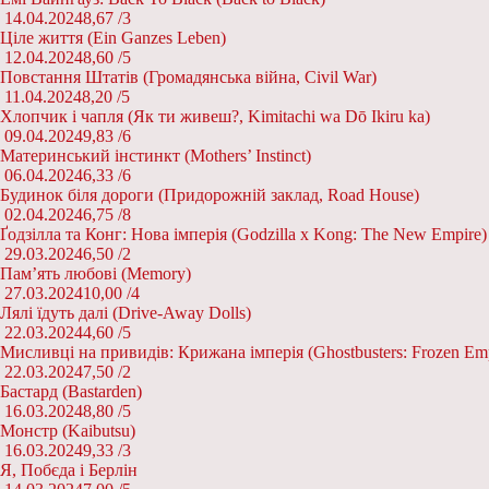
14.04.2024
8,67 /
3
Ціле життя (Ein Ganzes Leben)
12.04.2024
8,60 /
5
Повстання Штатів (Громадянська війна, Civil War)
11.04.2024
8,20 /
5
Хлопчик і чапля (Як ти живеш?, Kimitachi wa Dō Ikiru ka)
09.04.2024
9,83 /
6
Материнський інстинкт (Mothers’ Instinct)
06.04.2024
6,33 /
6
Будинок біля дороги (Придорожній заклад, Road House)
02.04.2024
6,75 /
8
Ґодзілла та Конг: Нова імперія (Godzilla x Kong: The New Empire)
29.03.2024
6,50 /
2
Пам’ять любові (Memory)
27.03.2024
10,00 /
4
Лялі їдуть далі (Drive-Away Dolls)
22.03.2024
4,60 /
5
Мисливці на привидів: Крижана імперія (Ghostbusters: Frozen Emp
22.03.2024
7,50 /
2
Бастард (Bastarden)
16.03.2024
8,80 /
5
Монстр (Kaibutsu)
16.03.2024
9,33 /
3
Я, Побєда і Берлін