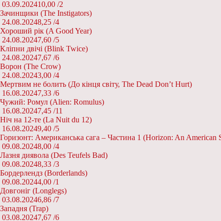
03.09.2024
10,00 /
2
Зачинщики (The Instigators)
24.08.2024
8,25 /
4
Хороший рік (A Good Year)
24.08.2024
7,60 /
5
Кліпни двічі (Blink Twice)
24.08.2024
7,67 /
6
Ворон (The Crow)
24.08.2024
3,00 /
4
Мертвим не болить (До кінця світу, The Dead Don’t Hurt)
16.08.2024
7,33 /
6
Чужий: Ромул (Alien: Romulus)
16.08.2024
7,45 /
11
Ніч на 12-те (La Nuit du 12)
16.08.2024
9,40 /
5
Горизонт: Американська сага – Частина 1 (Horizon: An American S
09.08.2024
8,00 /
4
Лазня диявола (Des Teufels Bad)
09.08.2024
8,33 /
3
Бордерлендз (Borderlands)
09.08.2024
4,00 /
1
Довгоніг (Longlegs)
03.08.2024
6,86 /
7
Западня (Trap)
03.08.2024
7,67 /
6