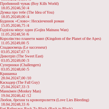
Пробивний чувак (Boy Kills World)
18.05.2024
6,50 /
4
Думка про тебе (The Idea of You)
18.05.2024
9,00 /
4
Будинок «Слово»: Нескінчений роман
15.05.2024
6,75 /
4
Ґодзілла мінус один (Gojira Mainasu Wan)
11.05.2024
8,50 /
6
Королівство планети мавп (Kingdom of the Planet of the Apes)
11.05.2024
9,00 /
5
Спадкоємець (Le successeur)
03.05.2024
7,67 /
3
Дивотріп (The Sweet East)
03.05.2024
9,00 /
3
Суперники (Challengers)
03.05.2024
8,60 /
5
Крашанка
28.04.2024
7,00 /
10
Каскадер (The Fall Guy)
25.04.2024
7,33 /
3
Манкімен (Monkey Man)
19.04.2024
6,42 /
12
Любов, брехня та кровопролиття (Love Lies Bleeding)
18.04.2024
8,33 /
6
Емі Вайнгауз: Back To Black (Back to Black)