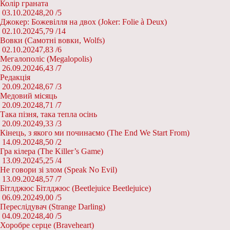
Колір граната
03.10.2024
8,20 /
5
Джокер: Божевілля на двох (Joker: Folie à Deux)
02.10.2024
5,79 /
14
Вовки (Самотні вовки, Wolfs)
02.10.2024
7,83 /
6
Мегалополіс (Megalopolis)
26.09.2024
6,43 /
7
Редакція
20.09.2024
8,67 /
3
Медовий місяць
20.09.2024
8,71 /
7
Така пізня, така тепла осінь
20.09.2024
9,33 /
3
Кінець, з якого ми починаємо (The End We Start From)
14.09.2024
8,50 /
2
Гра кілера (The Killer’s Game)
13.09.2024
5,25 /
4
Не говори зі злом (Speak No Evil)
13.09.2024
8,57 /
7
Бітлджюс Бітлджюс (Beetlejuice Beetlejuice)
06.09.2024
9,00 /
5
Переслідувач (Strange Darling)
04.09.2024
8,40 /
5
Хоробре серце (Braveheart)