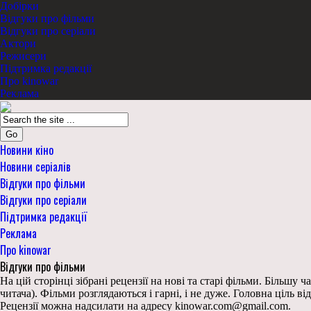
Добірки
Відгуки про фільми
Відгуки про серіали
Актори
Режисери
Підтримка редакції
Про kinowar
Реклама
Go
Новини кіно
Новини серіалів
Відгуки про фільми
Відгуки про серіали
Підтримка редакції
Реклама
Про kinowar
Відгуки про фільми
На цій сторінці зібрані рецензії на нові та старі фільми. Більшу
читача). Фільми розглядаються і гарні, і не дуже. Головна ціль ві
Рецензії можна надсилати на адресу kinowar.com@gmail.com.