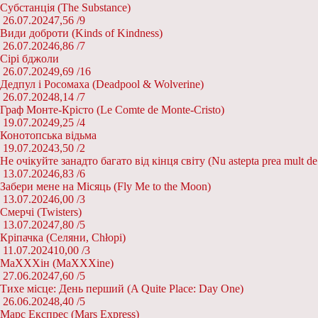
Субстанція (The Substance)
26.07.2024
7,56 /
9
Види доброти (Kinds of Kindness)
26.07.2024
6,86 /
7
Сірі бджоли
26.07.2024
9,69 /
16
Дедпул і Росомаха (Deadpool & Wolverine)
26.07.2024
8,14 /
7
Граф Монте-Крісто (Le Comte de Monte-Cristo)
19.07.2024
9,25 /
4
Конотопська відьма
19.07.2024
3,50 /
2
Не очікуйте занадто багато від кінця світу (Nu astepta prea mult de la
13.07.2024
6,83 /
6
Забери мене на Місяць (Fly Me to the Moon)
13.07.2024
6,00 /
3
Смерчі (Twisters)
13.07.2024
7,80 /
5
Кріпачка (Селяни, Chłopi)
11.07.2024
10,00 /
3
МаXXXін (MaXXXine)
27.06.2024
7,60 /
5
Тихе місце: День перший (A Quite Place: Day One)
26.06.2024
8,40 /
5
Марс Експрес (Mars Express)