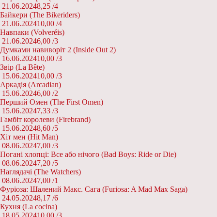
21.06.2024
8,25 /
4
Байкери (The Bikeriders)
21.06.2024
10,00 /
4
Навпаки (Volveréis)
21.06.2024
6,00 /
3
Думками навиворіт 2 (Inside Out 2)
16.06.2024
10,00 /
3
Звір (La Bête)
15.06.2024
10,00 /
3
Аркадія (Arcadian)
15.06.2024
6,00 /
2
Перший Омен (The First Omen)
15.06.2024
7,33 /
3
Гамбіт королеви (Firebrand)
15.06.2024
8,60 /
5
Хіт мен (Hit Man)
08.06.2024
7,00 /
3
Погані хлопці: Все або нічого (Bad Boys: Ride or Die)
08.06.2024
7,20 /
5
Наглядачі (The Watchers)
08.06.2024
7,00 /
1
Фуріоза: Шалений Макс. Сага (Furiosa: A Mad Max Saga)
24.05.2024
8,17 /
6
Кухня (La cocina)
18.05.2024
10,00 /
3