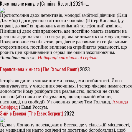
Кримінальне минуле (Criminal Record) 2024–…
Протистояння двох детективів, молодої амбітної дівчини (Каш
Джамбо) і досвідченого літнього чоловіка (Пітер Капальді), у
справі, до якої їх приводить анонімний телефонний дзвінок.
Пізніше ці двоє співпрацюють, але постійно мають зважати на
різні погляди на світ і ті ситуації, які виникають по ходу справи.
Поляризоване суспільство, розділене расовими та соціальними
стереотипами, постійно впливає на сприйняття реальності, що
робить цей кримінальний серіал ще більш захоплюючим.
Читайте також:
Найкращі кримінальні серіали
Переповнена кімната (The Crowded Room)
2023
Історія людини з множинними розладами особистості. Його
звинувачують у численних злочинах, і тепер лікарка намагається
допомогти йому розібратися з реальністю, допоки не стало
запізно (або поки не з’ясувалося, що справжній вбивця,
насправді, на свободі). У головних ролях Том Голланд,
Аманда
Сайфред
і Еммі Россум.
Змій в Ессексі (The Essex Serpent)
2022
Вдова з Лондону переїжджає в Ессекс, де у сільській місцевості,
де мешканці не надто освічені та достатньо богобоязливі, щоб