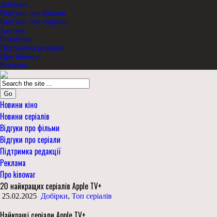
Добірки
Відгуки про фільми
Відгуки про серіали
Актори
Режисери
Підтримка редакції
Про kinowar
Реклама
Go
Новини кіно
Новини серіалів
Відгуки про фільми
Відгуки про серіали
Підтримка редакції
Реклама
Про kinowar
20 найкращих серіалів Apple TV+
25.02.2025
Добірки
,
Топ серіалів
Найкращі серіали Apple TV+