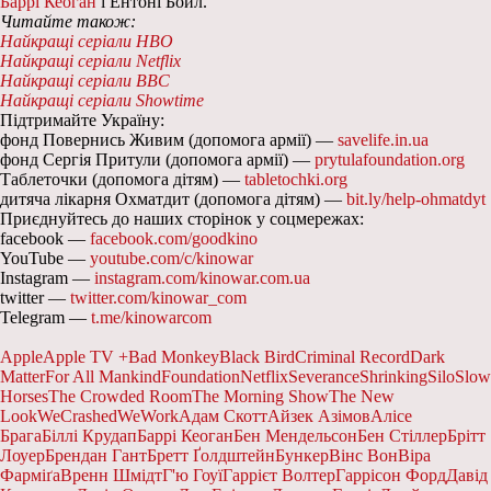
Баррі Кеоган
і Ентоні Бойл.
Читайте також:
Найкращі серіали HBO
Найкращі серіали Netflix
Найкращі серіали BBC
Найкращі серіали Showtime
Підтримайте Україну:
фонд Повернись Живим (допомога армії) —
savelife.in.ua
фонд Сергія Притули (допомога армії) —
prytulafoundation.org
Таблеточки (допомога дітям) —
tabletochki.org
дитяча лікарня Охматдит (допомога дітям) —
bit.ly/help-ohmatdyt
Приєднуйтесь до наших сторінок у соцмережах:
facebook —
facebook.com/goodkino
YouTube —
youtube.com/c/kinowar
Instagram —
instagram.com/kinowar.com.ua
twitter —
twitter.com/kinowar_com
Telegram —
t.me/kinowarcom
Apple
Apple TV +
Bad Monkey
Black Bird
Criminal Record
Dark
Matter
For All Mankind
Foundation
Netflix
Severance
Shrinking
Silo
Slow
Horses
The Crowded Room
The Morning Show
The New
Look
WeCrashed
WeWork
Адам Скотт
Айзек Азімов
Алісе
Брага
Біллі Крудап
Баррі Кеоган
Бен Мендельсон
Бен Стіллер
Брітт
Лоуер
Брендан Гант
Бретт Ґолдштейн
Бункер
Вінс Вон
Віра
Фарміґа
Вренн Шмідт
Г'ю Гоуї
Гаррієт Волтер
Гаррісон Форд
Давід