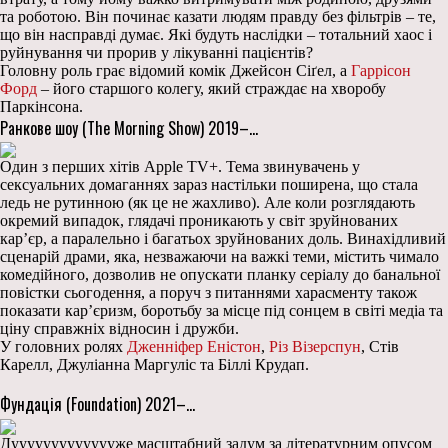
та роботою. Він починає казати людям правду без фільтрів – те,
що він насправді думає. Які будуть наслідки – тотальний хаос і
руйнування чи прорив у лікуванні пацієнтів?
Головну роль грає відомий комік Джейсон Сіґел, а
Гаррісон
Форд
– його старшого колегу, який страждає на хворобу
Паркінсона.
Ранкове шоу (The Morning Show) 2019–…
Один з перших хітів Apple TV+. Тема звинувачень у
сексуальних домаганнях зараз настільки поширена, що стала
ледь не рутинною (як це не жахливо). Але коли розглядають
окремий випадок, глядачі проникають у світ зруйнованих
кар’єр, а паралельно і багатьох зруйнованих доль. Винахідливий
сценарій драми, яка, незважаючи на важкі теми, містить чимало
комедійного, дозволив не опускати планку серіалу до банальної
повістки сьогодення, а поруч з питаннями харасменту також
показати кар’єризм, боротьбу за місце під сонцем в світі медіа та
ціну справжніх відносин і дружби.
У головних ролях
Дженніфер Еністон
,
Різ Візерспун
, Стів
Карелл, Джуліанна Маргуліс та Біллі Крудап.
Фундація (Foundation) 2021–…
Дуууууууууууууже масштабний задум за літературним опусом