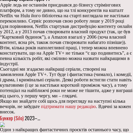
Apple ледь не останнім приєднався до бізнесу стрімінгових
платформ, а тому не дивно, що на тлі конкурентів на кшталт
Netflix чи Hulu його бібліотека на старті виглядала не настільки
переконливо. Сервіс розпочав свою роботу лише у 2019 році
(для порівняння, Netflix стартував дистрибуцію контенту онлайн
у 2012, а у 2013 почав створювати власний продукт (так, це був
“Картковий будинок”), а Amazon взагалі у 2006 (хоча власний
контент, ясна річ, також почав створювати набагато пізніше)).
Втім, кілька років наполегливої праці, і тепер можна впевнено
констатувати, що на Apple TV+ не тільки “є що подивитись”, а є
певна кількість робіт, які сміливо можна назвати найкращими в
індустрії.
Сьогодні ми згадаємо найкращі серіали, створені на
замовлення Apple TV+. Тут буде і фантастика (чимало), і комедії,
і драма, і кримінальні серіали. Деякі роботи встигли стати навіть
культовими (і це за настільки короткий проміжок часу), а тому
потенціал на найближчі роки не може не тішити, адже у виграші
від цього, у першу чергу, ми – глядачі.
Якщо ви знайдете собі щось для перегляду на наступні кілька
вечорів, не забудьте
підтримати нашу редакцію
. Вдячні за кожен
внесок.
Бункер (Silo)
2023–…
Один з найкращих фантастичних проєктів останнього часу, що