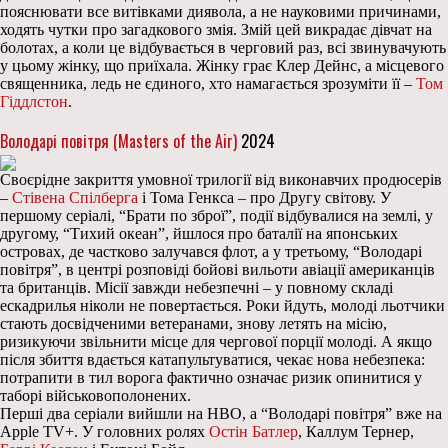
пояснювати все витівками диявола, а не науковими причинами,
ходять чутки про загадкового змія. Змій цей викрадає дівчат на
болотах, а коли це відбувається в черговий раз, всі звинувачують
у цьому жінку, що приїхала. Жінку грає Клер Дейнс, а місцевого
священника, ледь не єдиного, хто намагається зрозуміти її –
Том
Гіддлстон
.
Володарі повітря (Masters of the Air)
2024
Своєрідне закриття умовної трилогії від виконавчих продюсерів
–
Стівена Спілберга
і Тома Генкса – про Другу світову. У
першому серіалі, “Брати по зброї”, події відбувалися на землі, у
другому, “Тихий океан”, йшлося про баталії на японських
островах, де частково залучався флот, а у третьому, “Володарі
повітря”, в центрі розповіді бойові вильоти авіації американців
та британців. Місії завжди небезпечні – у повному складі
ескадрилья ніколи не повертається. Роки йдуть, молоді льотчики
стають досвідченими ветеранами, знову летять на місію,
ризикуючи звільнити місце для чергової порції молоді. А якщо
після збиття вдається катапультуватися, чекає нова небезпека:
потрапити в тил ворога фактично означає ризик опинитися у
таборі військовополонених.
Перші два серіали вийшли на HBO, а “Володарі повітря” вже на
Apple TV+. У головних ролях
Остін Батлер
, Каллум Тернер,