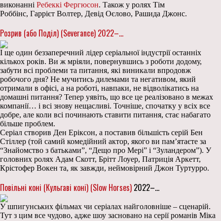
виконанні
Ребеккі Фергюсон
. Також у ролях Тім
Роббінс, Гаррієт Волтер, Девід Оєлово, Рашида Джонс.
Розрив (або Поділ) (Severance) 2022–…
І ще один беззаперечний лідер серіальної індустрії останніх
кількох років. Ви ж мріяли, повернувшись з роботи додому,
забути всі проблеми та питання, які виникали впродовж
робочого дня? Не мучитись дилемами та негативом, який
отримали в офісі, а на роботі, навпаки, не відволікатись на
домашні питання? Тепер уявіть, що все це реалізовано в межах
компанії… і всі знову нещасливі. Точніше, спочатку у всіх все
добре, але коли всі починають ставити питання, стає набагато
більше проблем.
Серіал створив Ден Еріксон, а поставив більшість серій Бен
Стіллер (той самий комедійний актор, якого ви пам’ятаєте за
“Знайомство з батьками”, “Дещо про Мері” і “Зуландером”). У
головних ролях Адам Скотт, Брітт Лоуер, Патриція Аркетт,
Крістофер Вокен та, як завжди, неймовірний Джон Туртурро.
Повільні коні (Кульгаві коні) (Slow Horses)
2022–…
У шпигунських фільмах чи серіалах найголовніше – сценарій.
Тут з цим все чудово, адже шоу засновано на серії романів Міка