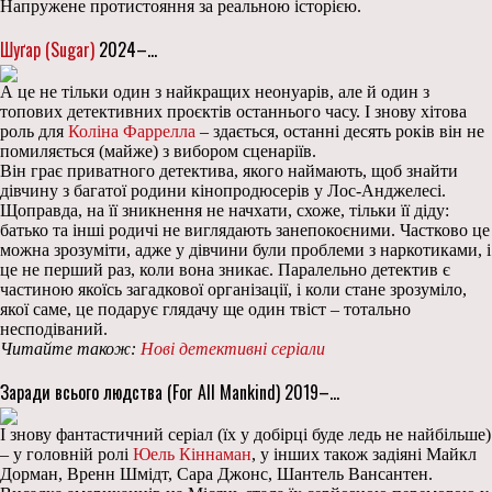
Напружене протистояння за реальною історією.
Шуґар (Sugar)
2024–…
А це не тільки один з найкращих неонуарів, але й один з
топових детективних проєктів останнього часу. І знову хітова
роль для
Коліна Фаррелла
– здається, останні десять років він не
помиляється (майже) з вибором сценаріїв.
Він грає приватного детектива, якого наймають, щоб знайти
дівчину з багатої родини кінопродюсерів у Лос-Анджелесі.
Щоправда, на її зникнення не начхати, схоже, тільки її діду:
батько та інші родичі не виглядають занепокоєними. Частково це
можна зрозуміти, адже у дівчини були проблеми з наркотиками, і
це не перший раз, коли вона зникає. Паралельно детектив є
частиною якоїсь загадкової організації, і коли стане зрозуміло,
якої саме, це подарує глядачу ще один твіст – тотально
несподіваний.
Читайте також:
Нові детективні серіали
Заради всього людства (For All Mankind) 2019–…
І знову фантастичний серіал (їх у добірці буде ледь не найбільше)
– у головній ролі
Юель Кіннаман
, у інших також задіяні Майкл
Дорман, Вренн Шмідт, Сара Джонс, Шантель Вансантен.