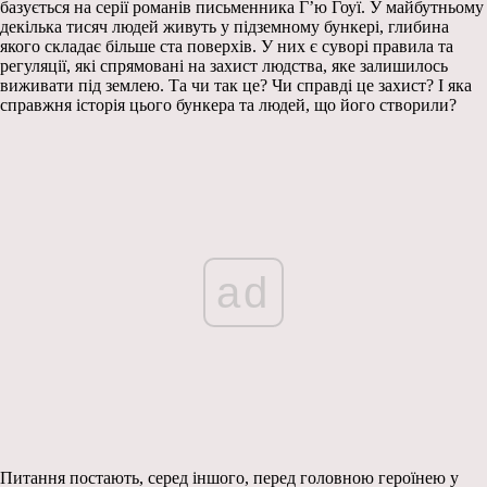
базується на серії романів письменника Г’ю Гоуї. У майбутньому
декілька тисяч людей живуть у підземному бункері, глибина
якого складає більше ста поверхів. У них є суворі правила та
регуляції, які спрямовані на захист людства, яке залишилось
виживати під землею. Та чи так це? Чи справді це захист? І яка
справжня історія цього бункера та людей, що його створили?
ad
Питання постають, серед іншого, перед головною героїнею у