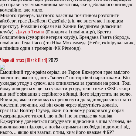
до справи з усім можливим завзяттям, яке здебільшого виглядає
комедійно, але мило.
Милого тренера, здатного власним позитивом розтопити
айсберг, грає Джейсон Судейкіс (він же виступає і творцем
проєкту). Розкішні образи від Ханни Веддінгем (власниця
клубу),
Джуно Темпл
(її подруга і помічниця), Бретта
Ґолдштейна (суворий ветеран клубу), Брендана Ганта (борода,
помічник Теда Лассо) та Ніка Мохаммеда (Нейт, екіпірувальник,
а пізніше один з тренерів ФК Річмонд).
Чорний птах (Black Bird)
2022
Емоційний тру-крайм серіал, де Тарон Еджертон грає вмілого
злочинця, якого здають “колеги” по торгівлі наркотиками. Він
укладає угоду з судом, але опиняється за ґратами на роки. Тоді
йому доводиться ще раз укласти угоду, тепер вже з ФБР: якщо
він виб’є зізнання з серійного вбивці, його відпустять на волю.
Вбивцю, якого не можуть притягнути до відповідальності за ті
численні злочини, які він скоїв через відсутність доказів,
грає Пол Волтер Гаузер, який по-новому розкрився у образі
чудернацького тихоні, що ніби і не виглядає як маніяк.
Еджертону доведеться побудувати відносини з цим в’язнем, не
викликаючи підозри, а потім отримати необхідні відомості від
нього… якщо він взагалі є тим, ким його вважає ФБР?