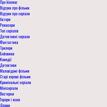
Про kinowar
Відгуки про фільми
Відгуки про серіали
Актори
Режисери
Топ серіалів
Детективні серіали
Фантастика
Трилери
Бойовики
Комедії
Детективи
Маловідомі фільми
Старі хороші фільми
Кримінальні серіали
Мінісеріали
Вестерни
Горори і жахи
Драми