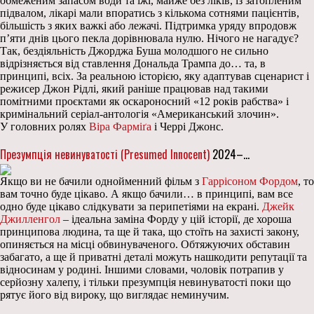
обмеженим запасом води та їжі, майже без ліків, із затопленим
підвалом, лікарі мали впоратись з кількома сотнями пацієнтів,
більшість з яких важкі або лежачі. Підтримка уряду впродовж
п’яти днів цього пекла дорівнювала нулю. Нічого не нагадує?
Так, бездіяльність Джорджа Буша молодшого не сильно
відрізняється від ставлення Дональда Трампа до… та, в
принципі, всіх. За реальною історією, яку адаптував сценарист і
режисер Джон Рідлі, який раніше працював над такими
помітними проєктами як оскароносний «12 років рабства» і
кримінальний серіал-антологія «Американський злочин».
У головних ролях
Віра Фарміґа
і Черрі Джонс.
Презумпція невинуватості (Presumed Innocent)
2024–…
Якщо ви не бачили однойменний фільм з
Гаррісоном Фордом
, то
вам точно буде цікаво. А якщо бачили… в принципі, вам все
одно буде цікаво слідкувати за перипетіями на екрані.
Джейк
Джилленгол
– ідеальна заміна Форду у цій історії, де хороша
принципова людина, та ще й така, що стоїть на захисті закону,
опиняється на місці обвинуваченого. Обтяжуючих обставин
забагато, а ще й приватні деталі можуть нашкодити репутації та
відносинам у родині. Іншими словами, чоловік потрапив у
серйозну халепу, і тільки презумпція невинуватості поки що
рятує його від вироку, що виглядає неминучим.