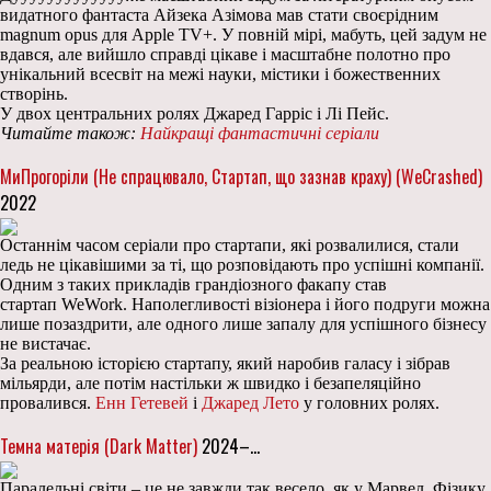
видатного фантаста Айзека Азімова мав стати своєрідним
magnum opus для Apple TV+. У повній мірі, мабуть, цей задум не
вдався, але вийшло справді цікаве і масштабне полотно про
унікальний всесвіт на межі науки, містики і божественних
створінь.
У двох центральних ролях Джаред Гарріс і Лі Пейс.
Читайте також:
Найкращі фантастичні серіали
МиПрогоріли (Не спрацювало, Стартап, що зазнав краху) (WeCrashed)
2022
Останнім часом серіали про стартапи, які розвалилися, стали
ледь не цікавішими за ті, що розповідають про успішні компанії.
Одним з таких прикладів грандіозного факапу став
стартап WeWork. Наполегливості візіонера і його подруги можна
лише позаздрити, але одного лише запалу для успішного бізнесу
не вистачає.
За реальною історією стартапу, який наробив галасу і зібрав
мільярди, але потім настільки ж швидко і безапеляційно
провалився.
Енн Гетевей
і
Джаред Лето
у головних ролях.
Темна матерія (Dark Matter)
2024–…
Паралельні світи – це не завжди так весело, як у Марвел. Фізику