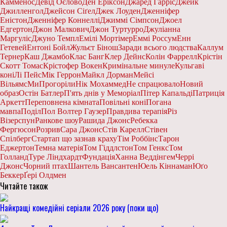
Камменос
Девід Оєлово
Ден Еріксон
Джаред Гарріс
Джейк
Джилленгол
Джейсон Сіґел
Джек Лоуден
Дженніфер
Еністон
Дженніфер Коннеллі
Джиммі Сімпсон
Джоел
Едгертон
Джон Малкович
Джон Туртурро
Джуліанна
Маргуліс
Джуно Темпл
Емілі Мортімер
Еммі Россум
Енн
Гетевей
Ентоні Бойл
Жульєт Бінош
Заради всього людства
Каллум
Тернер
Каш Джамбо
Клас Банг
Клер Дейнс
Колін Фаррелл
Крістін
Скотт Томас
Крістофер Вокен
Кримінальне минуле
Кульгаві
коні
Лі Пейс
Мік Геррон
Майкл Дорман
Мейсі
Вільямс
МиПрогоріли
Нік Мохаммед
Не спрацювало
Новий
образ
Остін Батлер
П'ять днів у Меморіал
Пітер Капальді
Патриція
Аркетт
Переповнена кімната
Повільні коні
Погана
мавпа
Поділ
Пол Волтер Гаузер
Правдива терапія
Різ
Візерспун
Ранкове шоу
Рашида Джонс
Ребекка
Фергюсон
Розрив
Сара Джонс
Стів Карелл
Стівен
Спілберг
Стартап що зазнав краху
Тім Роббінс
Тарон
Еджертон
Темна матерія
Том Гіддлстон
Том Генкс
Том
Голланд
Туре Ліндхардт
Фундація
Ханна Веддінгем
Черрі
Джонс
Чорний птах
Шантель Вансантен
Юель Кіннаман
Юґо
Беккер
Ґері Олдмен
Читайте також
Найкращі комедійні серіали 2026 року (поки що)