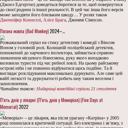
(Джоел Едгертон) доведеться боротися за те, щоб повернутися
до своєї родини із іншої реальності. В цей час інша його версія
може заподіяти його близьким шкоду… У ролях також
Дженніфер Коннеллі
,
Алісе Брага
, Джиммі Сімпсон.
Погана мавпа (Bad Monkey)
2024–…
Розважальний серіал на стику детективу і комедії з Вінсом
Воном у головній ролі. Колишній поліцейський детектив,
понижений до харчового інспектора, займається справою
зникнення місцевого бізнесмена, руку якого випадково
виловили туристи під час рибної ловлі. На цьому райському
острові ніби і не повинно відбуватися щось подібне. Та й
виглядає розслідування максимально дурнувато. Але саме цей
вайб легкості та дурнуватості робить шоу таким веселим і
захоплюючим.
Читайте також:
Найкращі комедійні серіали 21 століття
П’ять днів у лікарні (П’ять днів у Меморіал) (Five Days at
Memorial)
2022
«Меморіал» – це лікарня, яка після урагану «Катріна» у 2005
році опинилася в критичній ситуації. Без електрики і зв’язку, з