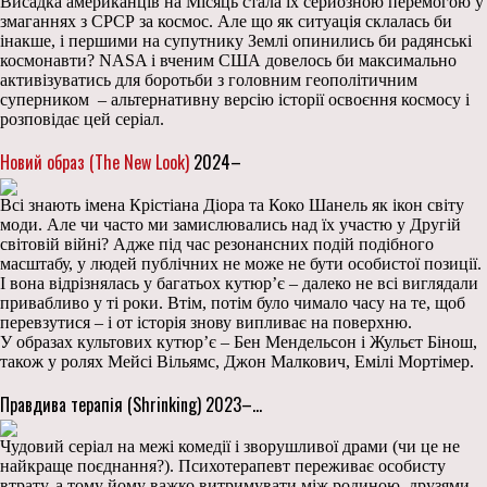
Висадка американців на Місяць стала їх серйозною перемогою у
змаганнях з СРСР за космос. Але що як ситуація склалась би
інакше, і першими на супутнику Землі опинились би радянські
космонавти? NASA і вченим США довелось би максимально
активізуватись для боротьби з головним геополітичним
суперником – альтернативну версію історії освоєння космосу і
розповідає цей серіал.
Новий образ (The New Look)
2024–
Всі знають імена Крістіана Діора та Коко Шанель як ікон світу
моди. Але чи часто ми замислювались над їх участю у Другій
світовій війні? Адже під час резонансних подій подібного
масштабу, у людей публічних не може не бути особистої позиції.
І вона відрізнялась у багатьох кутюр’є – далеко не всі виглядали
привабливо у ті роки. Втім, потім було чимало часу на те, щоб
перевзутися – і от історія знову випливає на поверхню.
У образах культових кутюр’є – Бен Мендельсон і Жульєт Бінош,
також у ролях Мейсі Вільямс, Джон Малкович, Емілі Мортімер.
Правдива терапія (Shrinking) 2023–…
Чудовий серіал на межі комедії і зворушливої драми (чи це не
найкраще поєднання?). Психотерапевт переживає особисту
втрату, а тому йому важко витримувати між родиною, друзями