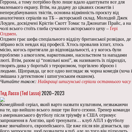
Геррона, а тому потрібно було лише вдало адаптувати все для
маленького екрану. Втім, на додачу до цікавих сюжетів і
непередбачуваних твістів, основна відмінність проєкту від
аналогічних серіалів на ТБ – акторський склад. Молодий Джек
Лоуден, досвідчені Крістін Скотт Томас та Джонатан Прайс, а на
чолі всього стоїть глиба сучасного акторського цеху –
Ґері
Олдмен
.
Олдмен грає шефа спеціального відділу британської розвідки, де
зібрано всіх невдах від професії. Хтось провалив іспит, хтось
місію, когось притягали до відповідальності, а у когось були
проблеми з алкоголем, наркотиками, насильством та нападами
люті. Втім, разом ці “повільні коні”, як називають їх підрозділ,
творять дива у боротьбі з тероризмом, торгівлею зброєю і
людьми. Щоправда, це все одно виглядає як чорна комедія (хоча і
змішана з детективом і шпигунським екшном).
Читайте також:
Найкращі шпигунські серіали останнього часу
Тед Лассо (Ted Lasso)
2020–2023
Комедійний серіал, який варто назвати культовим, незважаючи
на те, що вийшло всього лише три його сезони. Тренер команди
з американського футболу після тріумфу в США отримує
запрошення в Англію, щоб тренувати… клуб АПЛ з футболу
вже звичайного, європейського. Це вже після він дізнається, що
його запросили, щоб розвалити клуб, але до того він підходить