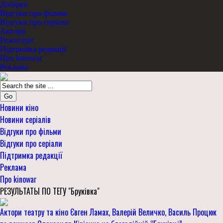
Добірки
Відгуки про фільми
Відгуки про серіали
Актори
Режисери
Підтримка редакції
Про kinowar
Реклама
Go
Новини кіно
Новини серіалів
Відгуки про фільми
Відгуки про серіали
Підтримка редакції
Реклама
Про kinowar
РЕЗУЛЬТАТЫ ПО ТЕГУ "Бруківка"
Актори театру та кіно Євген Ламах, Валерій Величко, Василь Процюк