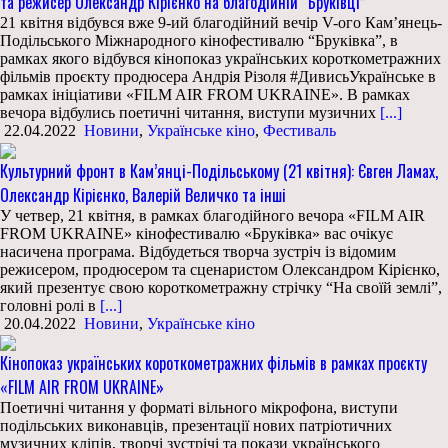
та режисер Олександр Кірієнко на благодійній “Бруківці”
21 квітня відбувся вже 9-ий благодійний вечір V-ого Кам’янець-
Подільського Міжнародного кінофестивалю “Бруківка”, в
рамках якого відбувся кінопоказ українських короткометражних
фільмів проєкту продюсера Андрія Різоля #ДивисьУкраїнське в
рамках ініціативи «FILM AIR FROM UKRAINE». В рамках
вечора відбулись поетичні читання, виступи музичних
[...]
22.04.2022
Новини
,
Українське кіно
,
Фестиваль
Культурний фронт в Кам’янці-Подільському (21 квітня): Євген Ламах,
Олександр Кірієнко, Валерій Величко та інші
У четвер, 21 квітня, в рамках благодійного вечора «FILM AIR
FROM UKRAINE» кінофестивалю «Бруківка» вас очікує
насичена програма. Відбудеться творча зустріч із відомим
режисером, продюсером та сценаристом Олександром Кірієнко,
який презентує свою короткометражну стрічку “На своїй землі”,
головні ролі в
[...]
20.04.2022
Новини
,
Українське кіно
Кінопоказ українських короткометражних фільмів в рамках проєкту
«FILM AIR FROM UKRAINE»
Поетичні читання у форматі вільного мікрофона, виступи
подільських виконавців, презентації нових патріотичних
музичних кліпів, творчі зустрічі та покази українського