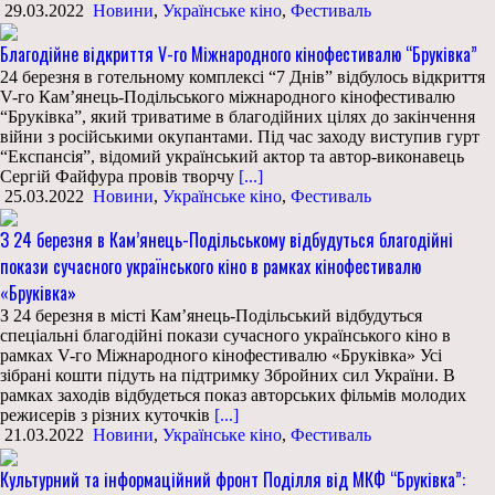
29.03.2022
Новини
,
Українське кіно
,
Фестиваль
Благодійне відкриття V-го Міжнародного кінофестивалю “Бруківка”
24 березня в готельному комплексі “7 Днів” відбулось відкриття
V-го Кам’янець-Подільського міжнародного кінофестивалю
“Бруківка”, який триватиме в благодійних цілях до закінчення
війни з російськими окупантами. Під час заходу виступив гурт
“Експансія”, відомий український актор та автор-виконавець
Сергій Файфура провів творчу
[...]
25.03.2022
Новини
,
Українське кіно
,
Фестиваль
З 24 березня в Кам’янець-Подільському відбудуться благодійні
покази сучасного українського кіно в рамках кінофестивалю
«Бруківка»
З 24 березня в місті Кам’янець-Подільський відбудуться
спеціальні благодійні покази сучасного українського кіно в
рамках V-го Міжнародного кінофестивалю «Бруківка» Усі
зібрані кошти підуть на підтримку Збройних сил України. В
рамках заходів відбудеться показ авторських фільмів молодих
режисерів з різних куточків
[...]
21.03.2022
Новини
,
Українське кіно
,
Фестиваль
Культурний та інформаційний фронт Поділля від МКФ “Бруківка”: