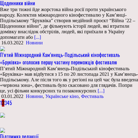
Щоденники війни
Вже три тижні йде жорстока війна росії проти українського
народу. Колектив міжнародного кінофестивалю у Кам’янці-
Подільському “Бруквіка” створив медійний проєкт “Війна ’22 –
Щоденники війни”, де фільмують історії людей, які втратили
домівку внаслідок обстрілів, людей, які приїхали в Україну
допомагати або
[...]
16.03.2022
Новини
П’ятий Міжнародний Кам’янець-Подільський кінофестиваль
«Бруківка» оголосив першу частину переможців фестивалю
П’ятий Міжнародний Кам’янець-Подільський кінофестиваль
«Бруківка» мав відбутися з 15 по 20 листопада 2021 у Кам’янець-
Подільському. Але після того як у регіоні на цей час була введена
«червона зона», фестиваль було скасовано для глядачів. Попри
це, усі фільми конкурсних та позаконкурсних
[...]
03.01.2022
Новини
,
Українське кіно
,
Фестиваль
1
2
3
4
5
Підтримка редакції