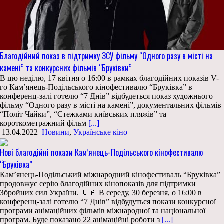
Благодійний показ в підтримку ЗСУ фільму “Одного разу в місті на
камені” та конкурсних фільмів “Бруківки”
В цю неділю, 17 квітня о 16:00 в рамках благодійних показів V-
го Кам’янець-Подільського кінофестивалю “Бруківка” в
конференц-залі готелю “7 Днів” відбудеться показ художнього
фільму “Одного разу в місті на камені”, документальних фільмів
“Політ Чайки”, “Стежками київських пляжів” та
короткометражний фільм
[...]
13.04.2022
Новини
,
Українське кіно
Нові благодійні покази Кам’янець-Подільського кінофестивалю
“Бруківка”
Кам’янець-Подільський міжнародний кінофестиваль “Бруківка”
продовжує серію благодійних кінопоказів для підтримки
Збройних сил України. 🇺🇦 В середу, 30 березня, о 16:00 в
конференц-залі готелю “7 Днів” відбудуться покази конкурсної
програми анімаційних фільмів міжнародної та національної
програм. Буде показано 22 анімаційні роботи з
[...]