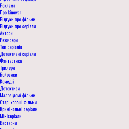
Реклама
Про kinowar
Відгуки про фільми
Відгуки про серіали
Актори
Режисери
Топ серіалів
Детективні серіали
Фантастика
Трилери
Бойовики
Комедії
Детективи
Маловідомі фільми
Старі хороші фільми
Кримінальні серіали
Мінісеріали
Вестерни