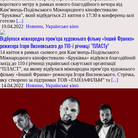
короткого метру в рамках нового благодійного вечора від
Кам’янець-Подільського Міжнародного кінофестивалю
“Бруківка”, який відбудеться 21 квітня о 17:30 в конференц-залі
готелю
[...]
19.04.2022
Новини
,
Українське кіно
Відбулася міжнародна прем’єра художнього фільму «Інший Франко»
режисера Ігоря Висневського до 110-ї річниці “ПЛАСТу”
14 квітня в рамках сьомого дня Кам’янець-Подільського
Міжнародного кінофестивалю «Бруківка» відбувся благодійний
захід до 110-ї річниці української скаутської організації
“ПЛАСТ”, на якому відбулася міжнародна прем’єра художнього
фільму «Інший Франко» режисера Ігоря Висневського. Стрічка,
яку створено за підтримки ТОВ «ГАНЗАФІЛЬМ” та
[...]
14.04.2022
Новини
,
Українське кіно